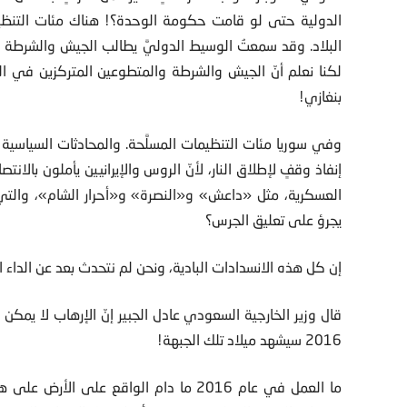
الدولية حتى لو قامت حكومة الوحدة؟! هناك مئات التنظيم
البلاد. وقد سمعتُ الوسيط الدوليَّ يطالب الجيش والشرطة ب
لكنا نعلم أنّ الجيش والشرطة والمتطوعين المتركزين في 
بنغازي!
إنفاذ وقفٍ لإطلاق النار، لأنّ الروس والإيرانيين يأملون بالا
العسكرية، مثل «داعش» و«النصرة» و«أحرار الشام»، والتي ل
يجرؤ على تعليق الجرس؟
إن كل هذه الانسدادات البادية، ونحن لم نتحدث بعد عن الداء 
قال وزير الخارجية السعودي عادل الجبير إنّ الإرهاب لا يمكن ا
2016 سيشهد ميلاد تلك الجبهة!
ما العمل في عام 2016 ما دام الواقع على