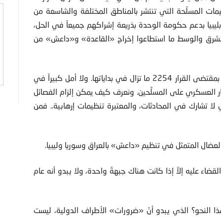
ات المسلّحة التي تنتشر بالمناطق المختلفة والشاسعة من
ليبيا بدعم حكومة الوحدة بذريعة إشراكهم جميعاً في الحل،
الشرق والوسط ما استطاعوا إخراج «القاعدة» و«داعش» من
وفي سوريا مئات التنظيمات المسلَّحة. والمحادثات السياسية بمقتضى القرار 2254 ما تزال في بداياتها. ولا أمل كبيراً في
نتصار العسكري على المسلَّحين. ونعرف كيف يمكن إلزام الفصائل
ا تشارك في المحادثات، والمعتبرة تنظيمات إرهابية.. فمن
العضال المتمثل في تنظيم «داعش» بالعراق وسوريا وليبيا.
لقضاء عليه إلاّ إذا كانت هناك جبهةٌ واحدة، ولا يبدو أنه عام
 الأرض على هذا النحو؟ الذي يبدو أنّ «ضرورات» الأطراف الدولية، ليست