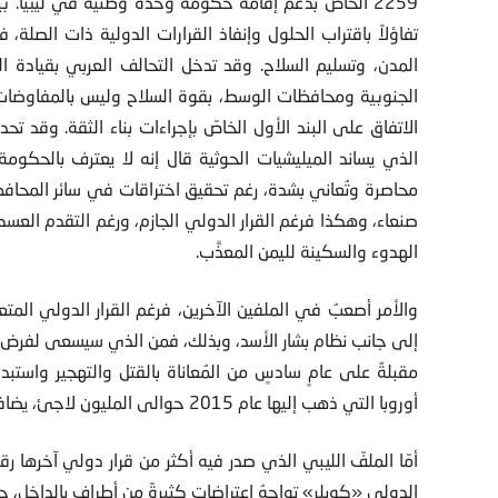
2259 الخاص بدعم إقامة حكومة وحدة وطنية في ليبيا. بيد 
تفاؤلاً باقتراب الحلول وإنفاذ القرارات الدولية ذات الصلة، 
المدن، وتسليم السلاح. وقد تدخل التحالف العربي بقيادة ال
الجنوبية ومحافظات الوسط، بقوة السلاح وليس بالمفاوضات
الاتفاق على البند الأول الخاصّ بإجراءات بناء الثقة. وقد تح
الذي يساند الميليشيات الحوثية قال إنه لا يعترف بالحكومة 
محاصرة وتُعاني بشدة، رغم تحقيق اختراقات في سائر المح
صنعاء، وهكذا فرغم القرار الدولي الجازم، ورغم التقدم الع
الهدوء والسكينة لليمن المعذَّب.
والأمر أصعبُ في الملفين الآخرين، فرغم القرار الدولي المتع
إلى جانب نظام بشار الأسد، وبذلك، فمن الذي سيسعى لفرض الح
مقبلةٌ على عامٍ سادسٍ من المُعاناة بالقتل والتهجير واستب
أوروبا التي ذهب إليها عام 2015 حوالى المليون لاجئ، يضافون إلى أكثر من أربعة ملايين في تركيا والأردن ولبنان.
الدولي «كوبلر» تواجهُ اعتراضاتٍ كثيرةً من أطرافٍ بالداخل، ح