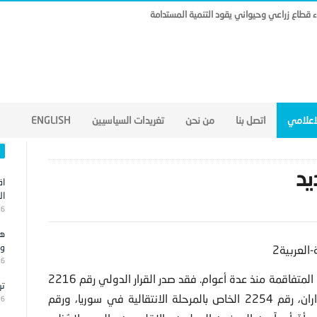
ناء قطاع زراعي وحيواني يقود التنمية المستدامة
لاعلامي
اتصل بنا
من نحن
تغريدات السياسيين
ENGLISH
يد
اق
ال
26
هج
وا
26
المتفاقمة منذ عدة أعوام. فقد صدر
القرار الدولي رقم 2216
تر
تحت الفصل السابع بالنسبة للمشكلة اليمنية. وصدر أخيراً قراران، رقم 2254 الخاص بالمرحلة الانتقالية في سوريا، ورقم
26