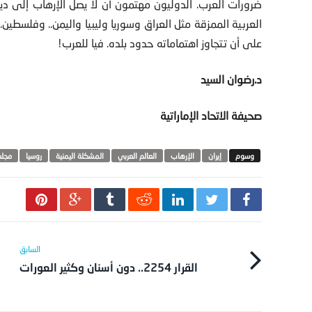
ضرورات العرب. الدوليون مهتمون أن لا يصل الإرهاب إلى ديار
العربية الممزقة مثل العراق وسوريا وليبيا واليمن.. وفلسطين. و
على أن تتجاوز اهتماماته حدود بلده. فيا للعرب!
د.رضوان السيد
صحيفة الاتحاد الإماراتية
‫‏إيران
الإرهاب
العالم العربي
المشكلة اليمنية
روسيا
مجلس
القرار 2254.. دون أسنان وكثير العورات