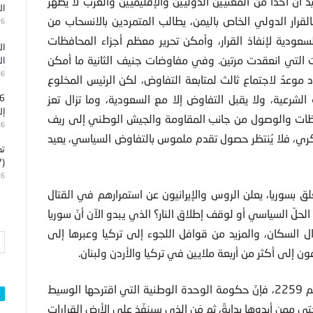
أنّ أحداً من المعنيين الدوليين والإقليميين والعرب لا يُظهر
ال
فالقرار الدولي الخاص باليمن، يطالب المتمردين بالانسحاب من
26
سعودية لإنفاذ القرار، وأمكن تحرير معظم أجزاء المحافظات
ال
 التي انعقدت مرتين. وفي مفاوضات جنيف الثانية ما أمكن
ال
26
دد موعدٌ لاجتماع ثالث لمتابعة التفاوض، لكن الرئيس المخلوع
الشرعية، ولا يقبل التفاوض إلا مع السعودية، وما تزال تعز
إل
افظات والوصول من جانب المقاومة والجيش الوطني إلى ريف
26
سكري، فلا يُنتظر حصول تقدم ملموس بالتفاوض السياسي، يعيد
تد
(7)
26
لق بسوريا، يعلن الروس والإيرانيون عن استمرارهم في القتال
لّ السياسي أو لوقف إطلاق النار؟ الذي يبدو الآن أنّ سوريا
دال السكان، والمزيد من قوافل اللجوء إلى تركيا وعبرها إلى
أمّا الملفّ الليبي الذي صدر فيه أكثر من قرار دولي آخرها رقم 2259، فإنّ حكومة الوحدة الوطنية التي اقترحها الوسيط
تى ممن أيدوها بدايةً، ثم مَن الذي سينفّذ على الأرض القرارات