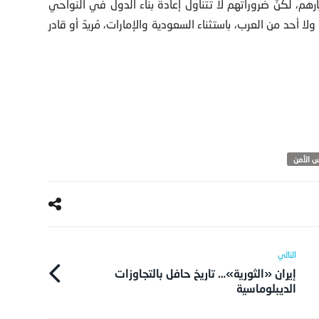
هم، لكنّ ضروراتهم لا تتناول إعادة بناء الدول في النواحي
لا أحد من العرب، باستثناء السعودية والإمارات، مُريدٌ أو قادر
 الأمن
إيران «الثورية»… تاريخ حافل بالتجاوزات
الديبلوماسية