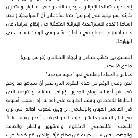
إلى حربٍ يتمناها الإيرانيون، وحزب الله، ويحيى السنوار، وستكون
كارثةً استراتيجيةً على إسرائيل”. كما شدّد على أنّ “استراتيجيّة (النصر
الشامل) تخدم الاستراتيجيّة الإيرانيّة المتمثّلة في إيقاع إسرائيل في
حرب استنزافٍ طويلةٍ في ساحاتٍ عدّة، وفي الوقت نفسه، حتى
انهيارها”.
التنسيق بين كتائب حماس والجهاد الإسلامي (فرانس برس)
ملحق فلسطين
حماس والجهاد الإسلامي نحو “جبهة موحدة”
لكن وعلى الرغم من هذه النظرة، التي تعتبر أنّ نتنياهو قد وقع
في شر أعماله، ومنح المحور الإيراني مبتغاه، والفرصة التي
انتظرها للانقضاض وقلب الطاولة على أعدائه، إذ ارتفعت أسهمه
في العالمين العربي والإسلامي، بل وبين شعوب العالم التي ترى
في إيران اليوم، وحلفائها، حزب الله والحوثيين، أنصاراً وسنداً فاعلاً
للشعب الفلسطيني المظلوم والمقهور والصابر والصامد
والمضحي في سبيل حريته في قطاع غزّة، والذي يقع ضحية حرب