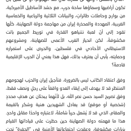
تكون أراضيها وسماؤها ساحة حربٍ، مع حشد الأساطيل الأميركية،
من بوارج وحاملات طائراتٍ، والبيانات الثلاثية والرباعية والخماسية
الغربية، المهددة والمحذرة إيران من مهاجمة دولة الصهاينة، كلّها
تقود إلى أنّ لعبة نتنياهو القذرة في توريط الجميع باتت
مكشوفةً، لكن انحياز الغرب الأعمى للصهاينة، ومشروعهم
الاستيطاني الأحادي في فلسطين، والحرص على استمراره
وحمايته، يأبى أن يعترف بذلك، فهل هذا يعني أنّ الحرب الإقليمية
قادمةٌ؟
وفق اعتقاد الكاتب ليس بالضرورة، فتأجيل إيران والحزب لهجومهم
المنتظر قد لا يهدف إلى إبقاء العدو واقفاً على رجلٍ ونصف فقط،
وفق تصريح السيد حسن نصر الله، بل لأنّهما يبحثان عن هدفٍ محددٍ
(شخصية أو موقع) قد يعادل الشهيدين هنية وشكر بالقيمة
والمقام، الذي قد لا يُشعل حرباً شاملةً، لاعتباره واحدًا مقابل واحدٍ.
هذا ما فهمته دولة الصهاينة حين حظرت على قياداتها القيام
بزياراتٍ مكشوفةٍ، وعقدت اجتماعاتها الأمنية في “الحفرة” تحت