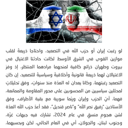
لو رغبت إيران أو حزب الله في التصعيد، واحتاجا ذريعةً لقلب
موازين القوى في الشرق الأوسط لكانت حادثتا الاغتيال في
بيروت وطهران ذرائع كافية لمنحهما مرادهما المنتظر، إذ وفرَ
الاغتيالان لهما ذريعةً قانونيةً وأخلاقيةً وسياسيةً للتصعيد، إن كان
التصعيد رغبتهما، وكانا يعدان له العدّة منذ سنواتٍ، وفق تحليلاتٍ
لمحللين سياسيين من المحسوبين على محور المقاومة والممانعة،
فهما، أيّ الحزب وإيران وربّما سورية مع بقية الأطراف، وفق
الأستاذين “رفيق نصر الله” و”ناصر قنديل”، فقد أعدّ حزب الله العدّة
لشن هجومٍ منسقٍ في عام 2024، تشارك فيه جبهات غزّة،
وجنوب لبنان، والجولان، أي في العام الحالي، لكن وبحسبهما،