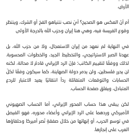
الأرض.
أم أنّ العكس هو الصحيح؟ أيّ نصب نتنياهو الفخ أو الشرك، وينتظر
وقوع الفريسة فيه، وهي هنا إيران وحزب الله بالدرجة الأولى
في النهاية لم نعهد من إيران الاستعجال، ولا من حزب الله، بل
عهدنا الصبر الاستراتيجي، والتخطيط الجيد، والخطوات المحسوبة.
لذلك ووفقًا لتقييم الكاتب؛ فإنّ الرد الإيراني قادمٌ لا محالة، لكنه
لن يحرر فلسطين، ولن يدمر دولة الصهاينة، كما سيكون وفقًا لكلّ
الحسابات والتوقعات المتفائلة رداً انتقائيًا يعيد الاعتبار للردع
المتبادل، ويغلق صفحة الحساب.
لكن يبقى هذا حساب المحور الإيراني، أما الحساب الصهيوني
الأميركي وردهما على الرد الإيراني وأعضاء محوره، فهو الفيصل
في توسع الحرب، أو إنهائها من خلال صفقةٍ تُصر أميركا وحلفاؤها
العرب على إنجازها.