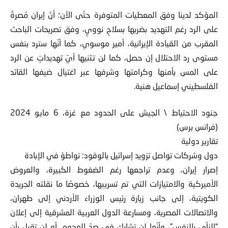
المؤكد لدينا وفق المعطيات المتوفرة حتّى الآن؛ أنّ إيران مُصرةٌ
على الرد رغم التهديد بضربها بسلاحٍ نوويٍ، وفق تصريحات الباحث
المقرب من القيادة الإيرانية، أمير موسوي، كما أنّها سترد بنفس
مستوى رد الاحتلال إن حصل، كما لن تثنيها أيّ تهديداتٍ عن الرد
على المس بأمنها وكرامتها وشرفها عبر اغتيال ضيفها القائد
الفلسطيني إسماعيل هنية.
جنود الاحتياط \ الجيش على الحدود مع غزة، 6 مايو 2024
(فرانس برس)
تقارير دولية
دول وشركات تواصل تزويد إسرائيل بالوقود: تواطؤ في الإبادة
إصرار إيران، وعدم تراجعها رغم الضغوط الكبيرة، والعروض
الأميركية والامتيازات التي تم تسريبها، خصوصًا ما نقلته الجريدة
الكويتية، إلى جانب زيارة رئيس الوزراء الأردني إلى طهران،
والاتصالات المصرية، ومسارعة الدول العربية المشرقية إلى إعلان
“النأي بالنفس”، وأنّها لن تشارك في صدّ الهجوم، أو لن تقبل بأن