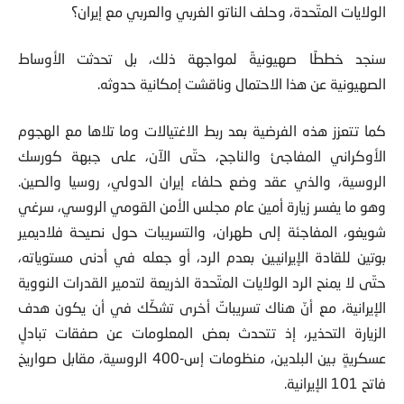
الولايات المتّحدة، وحلف الناتو الغربي والعربي مع إيران؟
سنجد خططًا صهيونيةً لمواجهة ذلك، بل تحدثت الأوساط
الصهيونية عن هذا الاحتمال وناقشت إمكانية حدوثه.
كما تتعزز هذه الفرضية بعد ربط الاغتيالات وما تلاها مع الهجوم
الأوكراني المفاجئ والناجح، حتّى الآن، على جبهة كورسك
الروسية، والذي عقد وضع حلفاء إيران الدولي، روسيا والصين.
وهو ما يفسر زيارة أمين عام مجلس الأمن القومي الروسي، سرغي
شويغو، المفاجئة إلى طهران، والتسريبات حول نصيحة فلاديمير
بوتين للقادة الإيرانيين بعدم الرد، أو جعله في أدنى مستوياته،
حتّى لا يمنح الرد الولايات المتّحدة الذريعة لتدمير القدرات النووية
الإيرانية، مع أنّ هناك تسريباتٌ أخرى تشكّك في أن يكون هدف
الزيارة التحذير، إذ تتحدث بعض المعلومات عن صفقات تبادلٍ
عسكريةٍ بين البلدين، منظومات إس-400 الروسية، مقابل صواريخ
فاتح 101 الإيرانية.