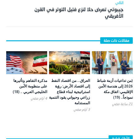
جيبوتي تعرض حلا لنزع فتيل التوتر في القرن
الأفريقي
(من تداعيات أزمة شباط
العراق… من اقتصاد النفط
مذكرة التفاهم وتأثيرها
2026 إلى هندسة الأمن
إلى اقتصاد الأرض: رؤية
على منظومة الأمن
الإقليمي: اتفاق مكة
استراتيجية لبناء قطاع
الخليجي العربي .. (18)
نموذجاً.. (19)
زراعي وحيواني يقود التنمية
4 أيام ‎مضي
المستدامة
21 ساعة ‎مضي
3 أيام ‎مضي
الأكثر قراءة