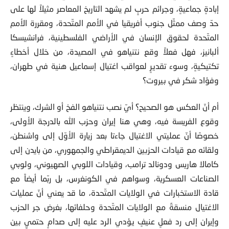
إبادةٍ جماعيةٍ، وجرائم حربٍ لم يشهد التاريخ المعاصر مثيلاً لها على
حدّ وصف ممثّل جنوب أفريقيا في الأمم المتّحدة، ومقررة الأمم
المتّحدة لحقوق الإنسان في الأراضي الفلسطينية، فرانشيسكا
ألبانيز، فهل فعلاً وقع نتنياهو في المصيدة، من خلال أخطاءٍ
تكتيكيةٍ، وسوء تقديرٍ لعواقب اغتيال إسماعيل هنية في طهران،
وفؤاد شكر في بيروت؟
أم أنّ العكس هو الصحيح؟ أيّ نصب نتنياهو الفخ أو الشرك، وينتظر
وقوع الفريسة فيه، وهي هنا إيران وحزب الله بالدرجة الأولى،
خصوصًا أنّ عمليتي الاغتيال جاءتا بعد زيارة الأوّل إلى واشنطن،
ولقائه مع قيادات الحزبين الديمقراطي والجمهوري، من بايدن إلى
كامالا هاريس ودونالد ترامب، وقيادات اللوبي الصهيوني، ولوبي
الصناعات العسكرية، وسواهم في الكونغرس، بل ربّما أيضاً مع
قادة الاستخبارات في الولايات المتّحدة، ما قد يعني أنّ عمليات
الاغتيال منسقةٌ مع الولايات المتّحدة وحلفائها، بغرض جر الحزب
وإيران إلى رد فعلٍ عنيفٍ يؤدي الرد عليه إلى صدامٍ حتميٍ بين