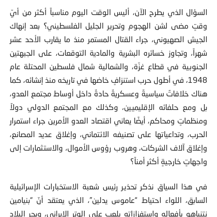
السؤال الذي يطرح الآن، أليس الوقت اليوم مناسباً أكثر من أيّ
وقتٍ مضى لشن الهجوم وتحرير الجليل الفلسطيني؟ بعد إنهاك
الجيش الصهيوني، جراء القتال المستمر منذ ما يقارب الأحد عشر
شهراً، وتجاوز خسائره البشرية والمادية التوقعات، على الجبهتين
الجنوبية في قطاع غزّة، والشمالية شمال فلسطين المحتلة عام
1948، في أطول حرب استنزافٍ خاضها في تاريخه منذ إنشائه، كما
هناك خلافاتٌ سياسيةٌ وعسكريةٌ حادةٌ داخل أوساط مجتمع العدو،
بل ومع حلفائه الإقليميين، وكذلك مع المجتمع الدولي دولاً
ومنظماتٍ ومحاكم، أيضًا يعاني اقتصاد العدو الأمرين جراء استمرار
الحرب، وتداعياتها على تصنيفه الائتماني، وإغلاق عديد المصانع،
وإغلاق آلاف الشركات، وهروب رؤوس الأموال، والاستثمارات إلى
واجهاتٍ خارجيةٍ أكثر أمناً؟
في هذا السياق نذكر تحذير رئيس شعبة الاستخبارات الإسرائيلية
السابق، اللواء احتياط “عاموس يدلين”، الذي يعتقد أنّ “بنيامين
نتنياهو بأفعاله واستفزازاته يلعب على الوتر الإيراني، ويجر البلاد