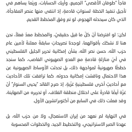
فاجأ “طوفان الأقصى” الجميع، وأربك الحسابات، وربّما يساهم في
تأجيل تنفيذ الخطة لسنواتٍ قادمةٍ، إذ انتفى منها عنصر المفاجأة،
الذي كان سيحدثه الهجوم، لو تم وفق المخطط القديم.
لكن؛ لو افترضنا أنّ كلّ ما قيل حقيقيٌ، والمخطط معدٌ فعلاً، نحن
هنا لا نشكك بأقوالهما، لوجدنا تصريحاتٍ سابقةً معلنةً لأمين عام
حزب الله، حسن نصر الله، بشأن إمكانية تحرير الجليل الفلسطيني
في أيّ منازلةٍ قادمةٍ مع العدو الصهيوني الغاصب، كما سنجد
خططًا صهيونيةً لمواجهة ذلك، بل تحدثت الأوساط الصهيونية عن
هذا الاحتمال وناقشت إمكانية حدوثه. كما ترافقت تلك الأحاديث
مع أحاديثٍ أخرى فلسطينيةٍ غزّيةٍ، إذ صرح القائد “يحيى السنوار” أنّ
غزّة أيضًا قادرةٌ على احتلال منطقة الغلاف، أو تحريره من الصهاينة،
وقد فعلت ذلك في السابع من أكتوبر/تشرين الأول.
في النهاية لم نعهد من إيران الاستعجال، ولا من حزب الله، بل
عهدنا الصبر الاستراتيجي، والتخطيط الجيد، والخطوات المحسوبة