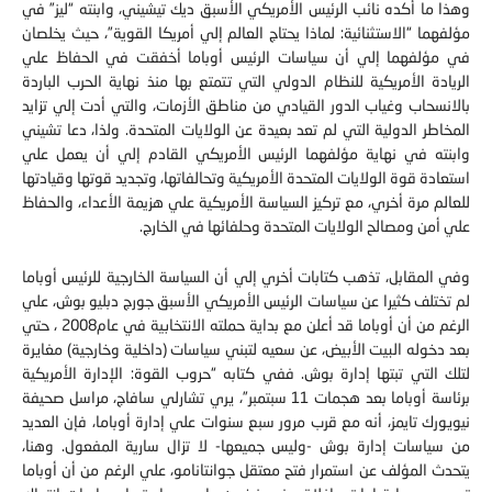
مؤلفهما‮ “‬الاستثنائية‮: ‬لماذا يحتاج العالم إلي أمريكا القوية‮”‬، حيث يخلصان
في مؤلفهما إلي أن سياسات الرئيس أوباما أخفقت في الحفاظ علي
الريادة الأمريكية للنظام الدولي التي تتمتع بها منذ نهاية الحرب الباردة
بالانسحاب وغياب الدور القيادي من مناطق الأزمات،‮ ‬والتي أدت إلي تزايد
المخاطر الدولية التي لم تعد بعيدة عن الولايات المتحدة‮.‬ ولذا،‮ ‬دعا تشيني
وابنته في نهاية مؤلفهما الرئيس الأمريكي القادم إلي أن يعمل علي
استعادة قوة الولايات المتحدة الأمريكية وتحالفاتها، وتجديد قوتها وقيادتها
للعالم مرة أخري، مع تركيز السياسة الأمريكية علي هزيمة الأعداء،‮ ‬والحفاظ
علي أمن ومصالح الولايات المتحدة وحلفائها في الخارج‮.‬
وفي المقابل،‮ ‬تذهب كتابات أخري إلي أن السياسة الخارجية للرئيس أوباما
لم تختلف كثيرا عن سياسات الرئيس الأمريكي الأسبق جورج دبليو بوش، علي
الرغم من أن أوباما قد أعلن مع بداية حملته الانتخابية في عام‮ ‬2008،‮ ‬حتي
بعد دخوله البيت الأبيض،‮ ‬عن سعيه لتبني سياسات‮ (‬داخلية وخارجية‮) ‬مغايرة
لتلك التي تبتها إدارة بوش‮. ‬ففي كتابه‮ “‬حروب القوة‮: ‬الإدارة الأمريكية
برئاسة أوباما بعد هجمات‮ ‬11‮ ‬سبتمبر‮”‬،‮ ‬يري تشارلي سافاج، مراسل صحيفة
نيويورك تايمز، أنه مع قرب مرور سبع سنوات علي إدارة أوباما، فإن العديد
‬يتحدث المؤلف عن استمرار فتح معتقل جوانتانامو،‮ ‬علي الرغم من أن أوباما
تعهد مع بداية إدارته بإغلاقه في‮ ‬غضون عام، مع استمرار سياسات انتهاك