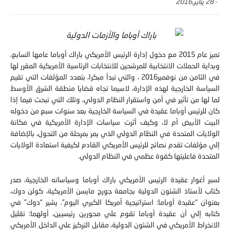
تميز عام‮ ‬2015‮ ‬مع دخول إدارة الرئيس الأمريكي باراك أوباما عامها السابع،
وبداية الحملات الانتخابية للمرشحين للانتخابات الرئاسية الأمريكية المقرر لها
في الثامن من نوفمبر‮ ‬2016،‮ ‬والتي تبدأ مبكرا، بتعدد المؤلفات التي تقيم
السياسة الخارجية لهذه الإدارة،‮ ‬لاسيما تجاه قضايا منطقة الشرق الأوسط
لما لها من تأثير في أمن واستقرار النظام الدولي، وتلك التي تبحث فيما إذا
كان للرئيس أوباما عقيدة في السياسة الخارجية بعد سنوات سبع من دخوله
البيت الأبيض أم لا، وكيف أثرت سياسات الإدارة الأمريكية في مكانة
الولايات المتحدة في النظام الدولي الذي يمر بمرحلة من التحول،‮ ‬بالإضافة
إلي مؤلفات تقدم نصائح للرئيس الأمريكي القادم لكيفية استعادة الولايات
المتحدة فاعليتها كقوة عظمي في النظام الدولي‮.‬
لسبر أغوار عقيدة الرئيس الأمريكي باراك أوباما وسياساته الخارجية، صدر
كتاب لأستاذ الشئون الدولية بجامعة جورج مايسن الأمريكية،‮ ‬كولن دوك،‮
‬بعنوان‮ “‬عقيدة أوباما‮: ‬استراتيجية أمريكا الكبري اليوم‮”. ‬يشير‮ “‬دوك‮” ‬في
كتابه إلي أن عقيدة أوباما تقوم علي محورين رئيسيين،‮ ‬أولهما‮: ‬تقليل
الانخراط الأمريكي في الشئون الدولية، مقابل التركيز علي الداخل الأمريكي
من أجل بناء الولايات المتحدة الأمريكية، وتمرير مشاريعها الليبرالية، انطلاقا