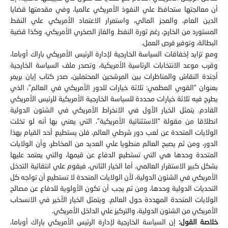
الدين العام،‮ ‬والعجز المالي،‮ ‬واستمرار الاعتماد الأمريكي علي النفط
المستورد من الخارج،‮ ‬رغم ثورة النفط والغاز الصخري الأمريكي، وكذا قضية
البطالة،‮ ‬وتوفير فرص العمل‮.‬
ومع تزايد إخفاقات السياسة الخارجية لإدارة الرئيس الأمريكي باراك أوباما،‮
‬وقرب موعد الانتخابات الرئاسية الأمريكية، وتصدر ملف السياسة الخارجية
أجندة النقاش والمناظرات بين المرشحين المحتملين، صدر كتاب إيان بريمر
بعنوان‮ “‬القوي العظمي‮: ‬ثلاثة خيارات للدور الأمريكي في العالم‮”‬،‮ ‬الذي
يطرح فيه ثلاثة خيارات محددة للسياسة الخارجية الأمريكية للرئيس الأمريكي
القادم‮. ‬يتمثل الخيار الأول في الانخراط الأمريكي في الشئون الدولية
انطلاقا من مقولة‮ “‬الاستثنائية الأمريكية‮”‬،‮ ‬التي يعني بها أنه لو تخلت
الولايات المتحدة عن لعب دور شرطي العالم، فلن يستطيع أحد القيام بهذا
الدور، ومن ثم يصبح العالم منطويا علي العديد من المخاطر، وأن الولايات
المتحدة وحدها هي التي تستطيع الدفاع عن قيمها، والتي يعتمد عليها
بشكل كبير الاستقرار العالمي‮. ‬أما الخيار الثاني،‮ ‬فيقوم علي انتقائية التدخل
الأمريكي في الشئون الدولية،‮ ‬لأن الولايات المتحدة لا تستطيع أن تواجه كل
التحديات الدولية وحدها، ومن ثم يجب أن تكون الأولوية للدفاع عن مصالح
الولايات المتحدة المهددة حول العالم‮. ‬ويتمثل الخيار الأخير في الانسحاب
الأمريكي من الشئون الدولية،‮ ‬والتركيز علي الداخل الأمريكي‮.‬
خلاصة القول‮:‬
‬القائمة علي تقليل الانخراط الأمريكي خارجيا،‮ ‬مع التركيز علي الداخل،‮ ‬أدت