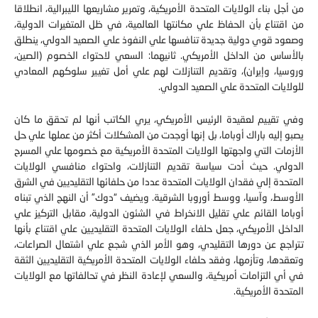
من اقتناع بأن الحفاظ علي مكانتها العالمية،‮ ‬في ظل المتغيرات الدولية،
وصعود قوي دولية جديدة تنافسها علي النفوذ علي الصعيد الدولي،‮ ‬ينطلق
بالأساس من الداخل الأمريكي‮. ‬ثانيهما‮: ‬السعي لاحتواء الخصوم‮ (‬الصين،
وروسيا، وإيران‮)‬، وتقديم التنازلات لهم علي أمل تغيير سلوكهم المعادي
للولايات المتحدة علي الصعيد الدولي‮.‬
وفي تقييم لعقيدة الرئيس الأمريكي،‮ ‬يري الكاتب أنها لم تحقق ما كان
يصبو إليه باراك أوباما، بل إنها أوجدت من المشكلات أكثر من عملها علي حل
الأزمات التي واجهتها الولايات المتحدة الأمريكية مع خصومها علي المسرح
الدولي‮. ‬حيث أدت سياسة تقديم التنازلات،‮ ‬واحتواء منافسي الولايات
المتحدة إلي فقدان الولايات المتحدة عددا من حلفائها التقليديين في الشرق
الأوسط، وآسيا، ووسط أوروبا الشرقية‮. ‬ويضيف‮ “‬دوك‮” ‬أن النهج الذي تبناه
أوباما القائم علي تقليل الانخراط في الشئون الدولية،‮ ‬مقابل التركيز علي
الداخل الأمريكي،‮ ‬جعل حلفاء الولايات المتحدة التقليديين علي اقتناع بأنها
تتراجع عن دورها التقليدي، وهو الأمر الذي شجع علي اشتعال الصراعات،‮
‬وتعقدها،‮ ‬وتأزمها، وفقد حلفاء الولايات المتحدة الأمريكية التقليديين الثقة
في أي التزامات أمريكية، والسعي لإعادة النظر في تحالفاتها مع الولايات
المتحدة الأمريكية‮.‬
وهذا ما أكده نائب الرئيس الأمريكي الأسبق ديك تيشيني،‮ ‬وابنته‮ “‬ليز‮” ‬في