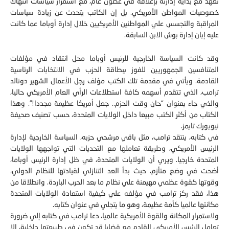
خصوصيات المواطن الأمريكي‮.‬ بل إن الكاتب يتحدث عن زيادة سياسات
المراقبة والتجسس علي المواطنين الأمريكيين خلال إدارة أوباما عما كانت
عليه إبان إدارة بوش الابن السابقة‮.‬
وقد كانت السياسة الخارجية للرئيس أوباما محل انتقاد في مؤلفات
المتنافسين الجمهوريين للفوز ببطاقة الحزب في الانتخابات الرئاسية
القادمة‮. ‬ويأتي في مقدمة تلك الكتب مؤلف رجل الأعمال الشهير دونالد
ترامب، الذي تتقدم أسهمه كافة استطلاعات الرأي العام الأمريكي حاليا،
والذي جاء بعنوان‮ “‬حان وقت الحزم‮.. ‬جعل أمريكا عظيمة مجددا‮!”. ‬وهذا
الكتاب من أكثر الكتب مبيعا داخل الولايات المتحدة،‮ ‬حسب تصنيف صحيفة
نيويورك تايمز‮.‬
في كتابه،‮ ‬ينتقد ترامب،‮ ‬مثل باقي مرشحي حزبه،‮ ‬السياسة الخارجية لإدارة
الرئيس الأمريكي،‮ ‬وطريقة تعاملها مع التحديات التي تواجهها الولايات
المتحدة خارجيا‮.‬ ويري أن الولايات المتحدة،‮ ‬في ظل إدارة الرئيس أوباما،‮
‬أضحت في وضع متأزم، حيث بدأ العد التنازلي لقيادتها للنظام الدولي،‮
‬وقوتها كقوة عظمي مهيمنة علي نظام ما بعد الحرب الباردة‮. ‬وانطلاقا من
هذا،‮ ‬فقد ركز ترامب في مؤلفه علي كيفية استعادة الولايات المتحدة
مكانتها عالميا كأمة عظيمة، وهو ما يتجلي في عنوان كتابه‮.‬
ولاستمرار المكانة والقوة الأمريكية عالميا،‮ ‬دعا ترامب في كتابه إلي ضرورة
تعامل الرئيس الأمريكي القادم مع قضايا قد تكون في طبيعتها داخلية،‮ ‬إلا
أن معالجتها ستحافظ علي النفوذ الأمريكي عالميا، وفي مقدمتها قضايا