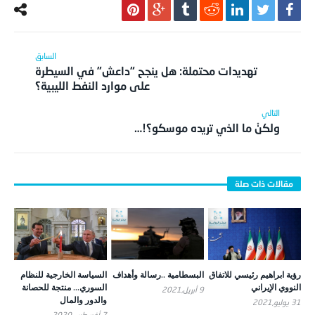
تهديدات محتملة: هل ينجح “داعش” في السيطرة
على موارد النفط الليبية؟
ولكنْ ما الذي تريده موسكو؟!…
رؤية ابراهيم رئيسي للاتفاق
البسطامية ..رسالة وأهداف
السياسة الخارجية للنظام
النووي الإيراني
السوري… منتجة للحصانة
9 أبريل,2021
والدور والمال
31 يوليو,2021
7 أغسطس,2020