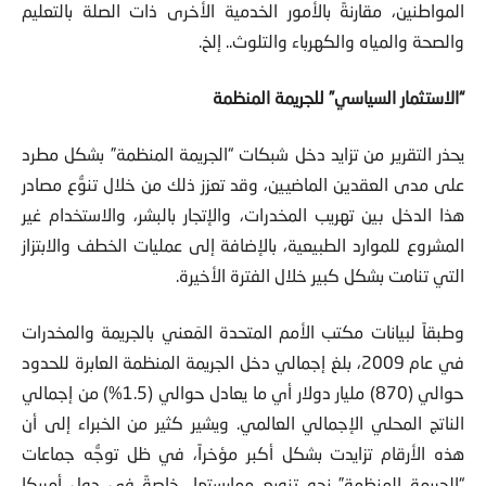
المواطنين، مقارنةً بالأمور الخدمية الأخرى ذات الصلة بالتعليم
والصحة والمياه والكهرباء والتلوث.. إلخ.
“الاستثمار السياسي” للجريمة المنظمة
يحذر التقرير من تزايد دخل شبكات “الجريمة المنظمة” بشكل مطرد
على مدى العقدين الماضيين، وقد تعزز ذلك من خلال تنوُّع مصادر
هذا الدخل بين تهريب المخدرات، والإتجار بالبشر، والاستخدام غير
المشروع للموارد الطبيعية، بالإضافة إلى عمليات الخطف والابتزاز
التي تنامت بشكل كبير خلال الفترة الأخيرة.
وطبقاً لبيانات مكتب الأمم المتحدة المَعني بالجريمة والمخدرات
في عام 2009، بلغ إجمالي دخل الجريمة المنظمة العابرة للحدود
حوالي (870) مليار دولار أي ما يعادل حوالي (1.5%) من إجمالي
الناتج المحلي الإجمالي العالمي. ويشير كثير من الخبراء إلى أن
هذه الأرقام تزايدت بشكل أكبر مؤخراً، في ظل توجُّه جماعات
“الجريمة المنظمة” نحو تنويع ممارستها، خاصةً في دول أمريكا