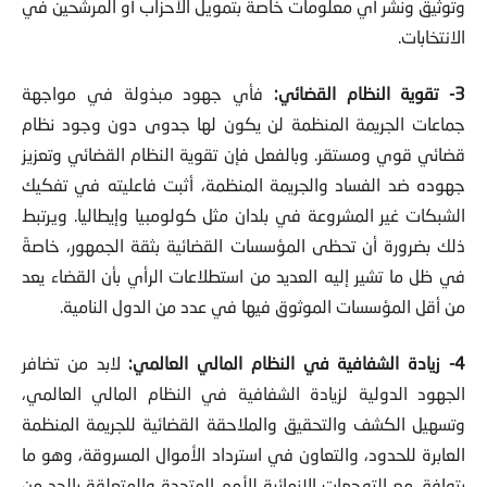
وتوثيق ونشر أي معلومات خاصة بتمويل الأحزاب أو المرشحين في
الانتخابات.
3- تقوية النظام القضائي:
فأي جهود مبذولة في مواجهة
جماعات الجريمة المنظمة لن يكون لها جدوى دون وجود نظام
قضائي قوي ومستقر. وبالفعل فإن تقوية النظام القضائي وتعزيز
جهوده ضد الفساد والجريمة المنظمة، أثبت فاعليته في تفكيك
الشبكات غير المشروعة في بلدان مثل كولومبيا وإيطاليا. ويرتبط
ذلك بضرورة أن تحظى المؤسسات القضائية بثقة الجمهور، خاصةً
في ظل ما تشير إليه العديد من استطلاعات الرأي بأن القضاء يعد
من أقل المؤسسات الموثوق فيها في عدد من الدول النامية.
4- زيادة الشفافية في النظام المالي العالمي:
لابد من تضافر
الجهود الدولية لزيادة الشفافية في النظام المالي العالمي،
وتسهيل الكشف والتحقيق والملاحقة القضائية للجريمة المنظمة
العابرة للحدود، والتعاون في استرداد الأموال المسروقة، وهو ما
يتوافق مع التوجهات الإنمائية للأمم المتحدة والمتعلقة بالحد من