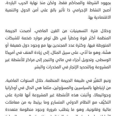
بجهود الشرطة والمحاكم فقط. ولكن منذ نهاية الحرب الباردة،
أصبح النشاط الإجرامي ذا تأثير بالغ على أمن الدول والتنمية
الاقتصادية بها.
وخلال فترة التسعينيات من القرن الماضي، أصبحت الجريمة
المنظمة أكثر قوة وخطراً في ظل توفر موارد ضخمة للشبكات
المتورطة فيها، وكثرة عدد المجندين بها مع وجود دول ضعيفة أو
هشّة، وهو ما أدَّى، على سبيل المثال، إلى زيادة العنف في أمريكا
الوسطى، وتحويل أجزاء في مالي والنيجر إلى مراكز للأنشطة غير
المشروعة وبالتحديد الإتجار في المخدرات والبشر.
ونبع التغيُّر في طبيعة الجريمة المنظمة، خلال السنوات الماضية،
من ارتباطها بالسياسيين والمسؤولين، مثلما هي الحال في أوكرانيا
وجواتيمالا، وأثبتت هذه الأنشطة غير المشروعة أنها قادرة على
التكيُّف مع النظام الدولي المتسارع وما يرتبط به من معاملات
مالية وقانونية، وهو ما يتطلب ضرورة وجود منظومة متعددة