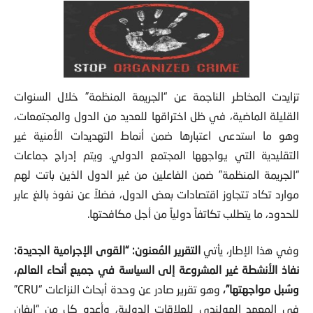
تزايدت المخاطر الناجمة عن “الجريمة المنظمة” خلال السنوات
القليلة الماضية، في ظل اختراقها للعديد من الدول والمجتمعات،
وهو ما استدعى اعتبارها ضمن أنماط التهديدات الأمنية غير
التقليدية التي يواجهها المجتمع الدولي. ويتم إدراج جماعات
“الجريمة المنظمة” ضمن الفاعلين من غير الدول الذين باتت لهم
موارد تكاد تتجاوز اقتصادات بعض الدول، فضلاً عن نفوذ بالغ عابر
للحدود، ما يتطلب تكاتفاً دولياً من أجل مكافحتها.
وفي هذا الإطار، يأتي
التقرير المُعنون: “القوى الإجرامية الجديدة:
نفاذ الأنشطة غير المشروعة إلى السياسة في جميع أنحاء العالم،
وسُبل مواجهتها”،
وهو تقرير صادر عن وحدة أبحاث النزاعات “
CRU
”
في المعهد الهولندي للعلاقات الدولية، وأعده كل من “إيفان