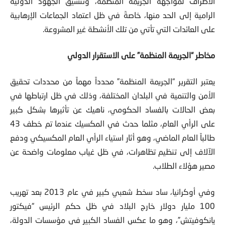
الأطراف لمواجهة الجريمة المنظمة، وتنسيق الجهود الدولية
الرامية إلى الحد منها، خاصةً في ظل اعتماد الجماعات الإرهابية
على العائدات التي تأتي من تلك الأنشطة غير المشروعة.
مخاطر “الجريمة المنظمة” على الاستقرار الدولي
يعتبر التقرير “الجريمة المنظمة” محدداً مهماً من محددات تحقيق
الأمن والتنمية في البلدان المختلفة، وذلك في ظل ارتباطها في
بعض الحالات بالفساد الحكومي، ناهيك عن تأثيرها بشكل كبير
على الرأي العام، مثلما حدث في المكسيك عندما تم خطف 43
طالباً العام الماضي، وهو أثار استياء الرأي العام المكسيكي ودفع
الآلاف إلى تنظيم تظاهرات، في ظل غياب معلومات واضحة عن
مصير هؤلاء الطلاب.
وفي أوكرانيا، ساد سخط شعبي كبير في عام 2013 بعد تهريب
100 مليار دولار خارج البلاد في ظل حكم الرئيس “فيكتور
يانكوفيتش”، وهو ما عكس الفساد الكبير في مؤسسات الدولة،