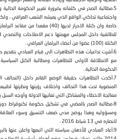
5.مطالبة الصدر في كلماته بضرورة تغيير الحكومة الحالية
واجتماعية تحاكي الواقع الذي يعيشه الشعب العراقي ، ولكن
خاصة وان كتلة الاحرار لديها (40) 
للطائفية داخل المجلس مهمتها دعم الاصلاحات والتصدي ل
الكتلة (100) عضوا من أعضاء البرلمان العراقي .
6.أشرت تداعيات هذه التظاهرات الى قيام العبادي بتقديم
مع الانطلاقة الاولى للتظاهرات ومطالبة الكتل السياسية بت
الحكومة الحالية .
7.أكدت التظاهرات حقيقة الوضع القائم داخل (التحالف ا
المنضوية تحت هذا التحالف واختلاف رؤيتها ونظرتها لطبيع
معالجة الاخطاء والمشاكل التي تعانيها الدولة وأوجه السبل وا
8.مطالبة الصدر بالمضي في تشكيل حكومة تكنوقراط دون 
ومسؤوليه وهذا يوضح مدى ضعف التنسيق وسوء العلاقة بين
لانصاره في 13 شباط 2016 .
9.أعاد العبادي للأذهان سياسته التي اتبعها واعلن عنها با
2014 والتي تمكن فيها من وضع أهداف أساسية للاصلاح 