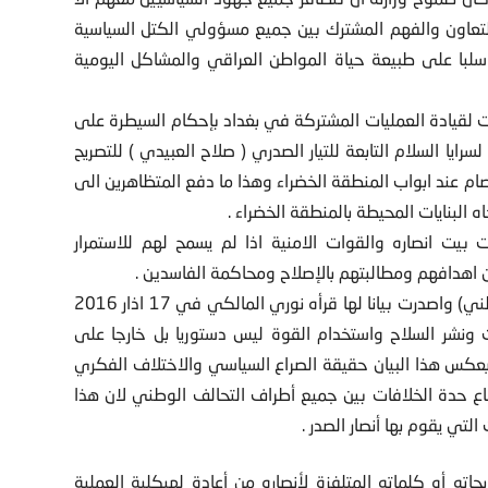
تعاون والفهم المشترك بين جميع مسؤولي الكتل السياسية
سلبا على طبيعة حياة المواطن العراقي والمشاكل اليومية
ات لقيادة العمليات المشتركة في بغداد بإحكام السيطرة على
يا السلام التابعة للتيار الصدري ( صلاح العبيدي ) للتصريح
التظاهرات والاعتصام عند ابواب المنطقة الخضراء وهذا ما دفع المتظاهرين الى
ه البنايات المحيطة بالمنطقة الخضراء .
 بيت انصاره والقوات الامنية اذا لم يسمح لهم للاستمرار
 اهدافهم ومطالبتهم بالإصلاح ومحاكمة الفاسدين .
12.كان لتداعيات التظاهرات أن اجتمعت قيادة (التحالف الوطني) واصدرت بيانا لها قرأه نوري المالكي في 17 اذار 2016
 ونشر السلاح واستخدام القوة ليس دستوريا بل خارجا على
، يعكس هذا البيان حقيقة الصراع السياسي والاختلاف الفكري
ساع حدة الخلافات بين جميع أطراف التحالف الوطني لان هذا
تي يقوم بها أنصار الصدر .
ه أو كلماته المتلفزة لأنصاره من أعادة لهيكلية العملية