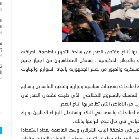
ال
26
ال
ال
26
تد
(7)
ها أتباع مقتدى الصدر في ساحة التحرير بالعاصمة العراقية
26
الدوائر الحكومية ، وتمكن المتظاهرون من اجتياز جميع
عسكرية والعبور من جسر الجمهورية باتجاه الشوارع والبنايات
إل
26
اء اصلاحات وتغييرات سياسية ووزارية وتقديم الفاسدين وسراق
عو للتمسك بالمشروع الاصلاحي الذي طرحه مقتدى الصدر في
من الاماكن التي تظاهر بها اتباع الصدر .
 الحكومة العراقية مدة(45) يوما لأجراء اصلاحات واسعة في البلاد واستبدال الوزراء الحاليين بوزراء
بادي في حال عدم التزامها بذلك .
حرير في منطقة الباب الشرقي وسط العاصمة بغداد استعدادا
ق المحيطة بساحة التحرير ،وقطعت القوات الامنية مناطق