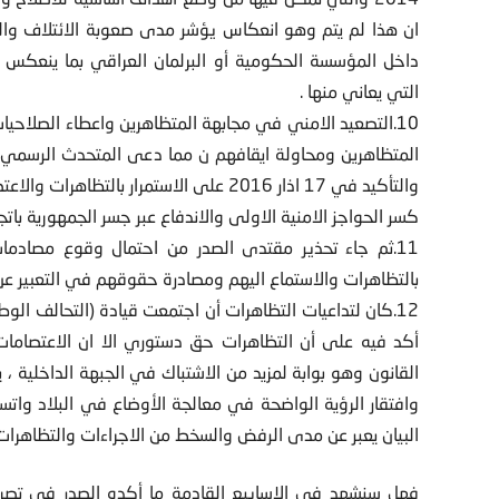
ان هذا لم يتم وهو انعكاس يؤشر مدى صعوبة الائتلاف وال
داخل المؤسسة الحكومية أو البرلمان العراقي بما ينعكس 
التي يعاني منها .
10.التصعيد الامني في مجابهة المتظاهرين واعطاء الصلاحي
المتظاهرين ومحاولة ايقافهم ن مما دعى المتحدث الرسمي لسرا
والتأكيد في 17 اذار 2016 على الاستمرار ب
كسر الحواجز الامنية الاولى والاندفاع عبر جسر الجمهورية باتجا
11.ثم جاء تحذير مقتدى الصدر من احتمال وقوع مصادمات
بالتظاهرات والاستماع اليهم ومصادرة حقوقهم في التعبير عن
أكد فيه على أن التظاهرات حق دستوري الا ان الاعتصامات
القانون وهو بوابة لمزيد من الاشتباك في الجبهة الداخلية 
وافتقار الرؤية الواضحة في معالجة الأوضاع في البلاد وات
البيان يعبر عن مدى الرفض والسخط من الاجراءات والتظاهرات ال
فهل سنشهد في الاسابيع القادمة ما أكده الصدر في تصريحات