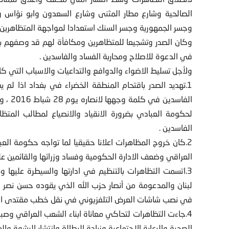
الصالحية وشارع مطار المثنى وشارع السعدون وابو نؤاس وا
وجسر الجمهورية وجسر السنك استعدادا لمواجهة المتظاهرين 
وكان الصدر وتشجيعا للمتظاهرين ومكافأة لهم قد وصفهم بان
في الدعوة للاصلاح ومحاربة الفساد والفاسدين .
ولأجل تسليط الاضواء والدوافع والتداعيات والاسباب التي كانت
1.تهديد الصدر باقتحام المنطقة الخضراء في بغداد اذا ل
الفاسد
لحكومة العبادي بضرورة الانقياد والانصياع لمطالب الم
الفاسدين .
2.كان خروج المظاهرات اعلانا حقيقيا لما تواجه حكومة ال
العراقي وضعف الادارة الحكومية وفساد وزرائها والقائمين عل
3.اتسمت التظاهرات بالتنظيم في ادارتها والسيطرة عليها 
لبنان والمدعومة من أنصار حزب الله الذي يقوده حسن نصر ال
في نصب شاشات العرض التلفزيوني في نقل خطب مقتدى الصدر
4.جاءت التظاهرات لتحاكي معاناة ابناء الشعب العراقي وص
الصحية والرعاية الاجتماعية وزيادة البطالة وانتشار الرشوة و