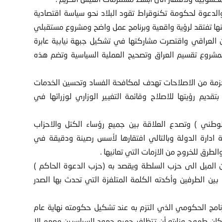
 والدعوة لحكومة تكنوقراط تقود البلاد نحو سياسة اقتصادية
ها تفتقد لرؤية واقعية وبرنامج عمل واضح ومشروع مستقبلي
مقعدا من مقاعد البرلمان العراقي واقتصرت مشاركتها في تشكيل جبهة نيابية عابرة
مشروع تقسيم العراق وتصحيح العملية السياسية وتضم هذه
 حزمة من الاصلاحات تهدف لمكافحة الفساد وتحسين الخدمات
قديم رؤيتها للاصلاح وقائمة التغيير الوزاري لوزرائها في
لوطني ) وتصدع العلاقة بين جميع رؤساء الكتل والاحزاب
ة ادارة الدولة وبالتالي افتقارها لأسس رصينة ودقيقة في
لطرق للخروج من الازمات التي تعانيها .
الميل الى حزب السلطة ويقصد به (حزب الدعوة الحاكم )
 الطرفين وأكدته الكلمة المتلفزة التي تحدث بها الصدر
لبرنامج الحكومي الذي التزم به عند تشكيل حكومته نهاية عام
وكان طموح وزارته أن تتظافر جميع جهود السياسيين معهم الا