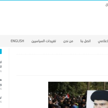
لاعلامي
اتصل بنا
من نحن
تغريدات السياسيين
ENGLISH
اق
ال
26
هج
وا
26
تر
26