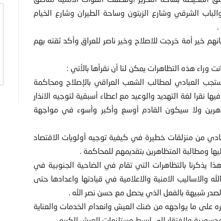
لباب الشرقي وشارع الزيتون وساحة الطيران وشارع الخيام
.
هم خير أمة خرجت للاصلاح وخير ناصر للعراق وأكد ثقته بهم
 وراء هذه التظاهرات يمكن لنا أن نقرأها بالأتي :
م يستجب العبادي لمطالب الشعب العراقي بالإصلاح ومحاكمة
ين في كلمة وجهها لانصاره يوم 28 شباط 2016 ، وفيها نقرا لغة التهديد والوعيد مع اعطاء أسبقية لتوجيه الانذار
تظاهرين ولا سيكون القادم أوسع وأكبر وأسوء في مواجهة
عبادي من منزلقات خطيرة في كيفية توجيه أولويات الاقتصاد
يها ومطالبة المتظاهرين بتقديمهم للمحاكمة .
وهذا يذكرنا بالتظاهرات التي تقام في الضاحية الجنوبية في
له والاساليب الامنية والاعلامية في قيادتها واعدادها حتى
 شبيهة بالفعل الذي يحصل مع حسن نصر الله .
بره على ما يواجهه من ضنك العيش وانعدام الخدمات والعناية
المحسوبية ولافتقار الى ابسط مستلزمات العيش الكريم .