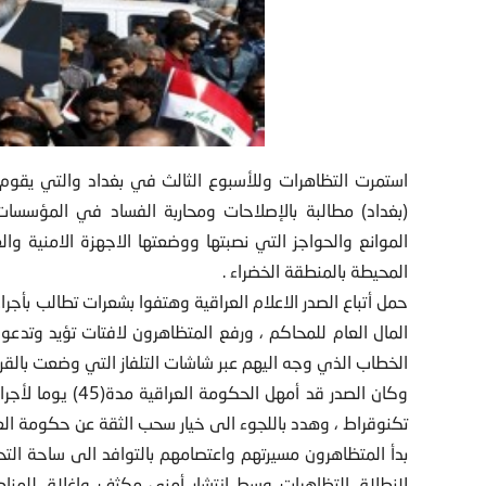
استمرت التظاهرات وللأسبوع الثالث في بغداد والتي يقوم ب
(بغداد) مطالبة بالإصلاحات ومحاربة الفساد في
المؤسسات و
الموانع والحواجز التي نصبتها ووضعتها الاجهزة الامنية وال
المحيطة بالمنطقة الخضراء .
حمل أتباع الصدر الاعلام العراقية وهتفوا بشعرات تطالب بأجر
المال العام للمحاكم ، ورفع المتظاهرون لافتات تؤيد وتد
الخطاب الذي وجه اليهم عبر شاشات التلفاز التي وضعت بالقرب 
وكان الصدر قد أمهل
تكنوقراط ، وهدد باللجوء الى خيار سحب الثقة عن حكومة الع
بدأ المتظاهرون مسيرتهم واعتصامهم بالتوافد الى ساحة الت
لانطلاق التظاهرات وسط انتشار أمني مكثف واغلاق للمناط