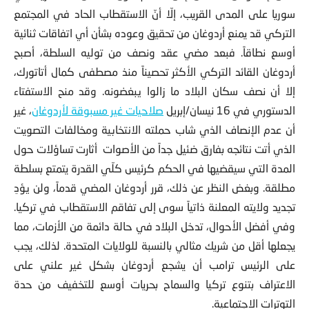
سوريا على المدى القريب، إلّا أنّ الاستقطاب الحاد في المجتمع
التركي قد يمنع أردوغان من تحقيق وعوده بشأن أي اتفاقات ثنائية
أوسع نطاقاً. فبعد مضي عقد ونصف من توليه السلطة، أصبح
أردوغان القائد التركي الأكثر تحصيناً منذ مصطفى كمال أتاتورك،
إلا أن نصف سكان البلاد ما زالوا يبغضونه. وقد منح الاستفتاء
الدستوري في 16 نيسان/إبريل
صلاحيات غير مسبوقة لأردوغان
، غير
أن عدم الإنصاف الذي شاب حملته الانتخابية ومخالفات التصويت
الذي أتت نتائجه بفارق ضئيل جداً من الأصوات أثارت تساؤلات حول
المدة التي سيقضيها في الحكم كرئيس كلّي القدرة يتمتع بسلطة
مطلقة. وبغض النظر عن ذلك، قرر أردوغان المضي قدماً، ولن يؤدِ
تجديد ولايته المعلنة ذاتياً سوى إلى تفاقم الاستقطاب في تركيا.
وفي أفضل الأحوال، تدخل البلاد في حالة دائمة من الأزمات، مما
يجعلها أقل من شريك مثالي بالنسبة للولايات المتحدة. لذلك، يجب
على الرئيس ترامب أن يشجع أردوغان بشكل غير علني على
الاعتراف بتنوع تركيا والسماح بحريات أوسع للتخفيف من حدة
التوترات الاجتماعية.