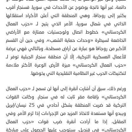
دائمة، غير أنها ناتجة بوضوح عن الأحداث في سوريا. فسنجار أقرب
بكثير إلى روجاڨا، وهي المنطقة التي أعلن الأكراد استقلالها
الذاتي في شمال سوريا، الأمر الذي يتيح لـ «حزب العمال
الكردستاني» خطوط اتصال ولوجستيات ممتازة مع الأراضي
الخاضعة لسيطرة «وحدات حماية الشعب». وفي حين أن القسم
الأكبر من روجاڨا هو عبارة عن أراضٍ مسطحة، وبالتالي فهي عرضة
للأعمال العسكرية التركية، إلّا أنّ منطقة سنجار الجبلية توفر لـ
«حزب العمال الكردستاني» ميزة الأرض الوعرة الأكثر ملاءمة
لتكتيكات الحرب غير النظامية التقليدية التي يخوضها.
ورغم ذلك، سبق أن أشارت أنقرة إلى أنها لن تسمح لـ «حزب العمال
الكردستاني» بإقامة مقر ثابت له في سنجار. وكانت القوات
التركية قد ضربت المنطقة بشكل أحادي في 25 نيسان/إبريل
ويبدو أنها مستعدة لاتخاذ المزيد من الإجراءات إذا لزم الأمر. وفي
المقابل، إذا ما أرادت أنقرة ضرب قوات «حزب العمال
الكردستاني» في قنديل، سيتوجب عليها الحصول على مباركة