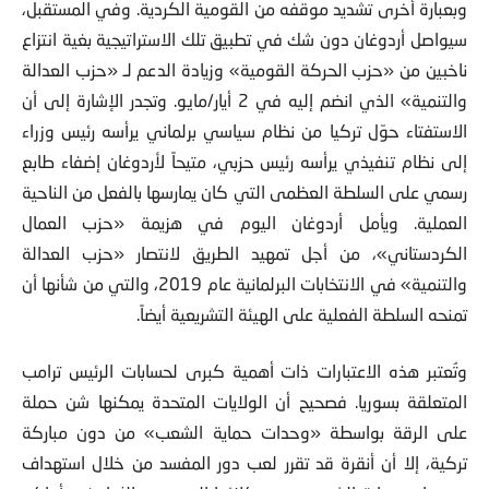
وبعبارة أخرى تشديد موقفه من القومية الكردية. وفي المستقبل،
سيواصل أردوغان دون شك في تطبيق تلك الاستراتيجية بغية انتزاع
ناخبين من «حزب الحركة القومية» وزيادة الدعم لـ «حزب العدالة
والتنمية» الذي انضم إليه في 2 أيار/مايو. وتجدر الإشارة إلى أن
الاستفتاء حوّل تركيا من نظام سياسي برلماني يرأسه رئيس وزراء
إلى نظام تنفيذي يرأسه رئيس حزبي، متيحاً لأردوغان إضفاء طابع
رسمي على السلطة العظمى التي كان يمارسها بالفعل من الناحية
العملية. ويأمل أردوغان اليوم في هزيمة «حزب العمال
الكردستاني»، من أجل تمهيد الطريق لانتصار «حزب العدالة
والتنمية» في الانتخابات البرلمانية عام 2019، والتي من شأنها أن
تمنحه السلطة الفعلية على الهيئة التشريعية أيضاً.
وتُعتبر هذه الاعتبارات ذات أهمية كبرى لحسابات الرئيس ترامب
المتعلقة بسوريا. فصحيح أن الولايات المتحدة يمكنها شن حملة
على الرقة بواسطة «وحدات حماية الشعب» من دون مباركة
تركية، إلا أن أنقرة قد تقرر لعب دور المفسد من خلال استهداف