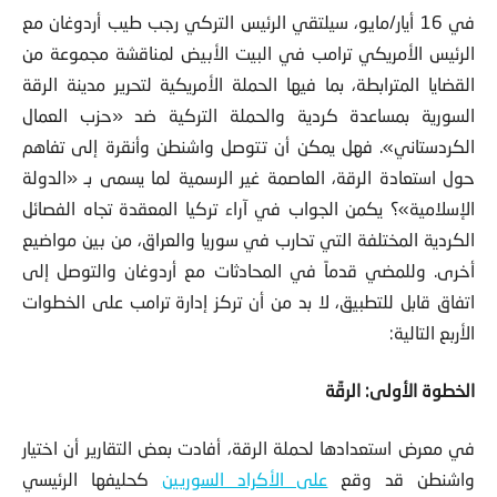
في 16 أيار/مايو، سيلتقي الرئيس التركي رجب طيب أردوغان مع
الرئيس الأمريكي ترامب في البيت الأبيض لمناقشة مجموعة من
القضايا المترابطة، بما فيها الحملة الأمريكية لتحرير مدينة الرقة
السورية بمساعدة كردية والحملة التركية ضد «حزب العمال
الكردستاني». فهل يمكن أن تتوصل واشنطن وأنقرة إلى تفاهم
حول استعادة الرقة، العاصمة غير الرسمية لما يسمى بـ «الدولة
الإسلامية»؟ يكمن الجواب في آراء تركيا المعقدة تجاه الفصائل
الكردية المختلفة التي تحارب في سوريا والعراق، من بين مواضيع
أخرى. وللمضي قدماً في المحادثات مع أردوغان والتوصل إلى
اتفاق قابل للتطبيق، لا بد من أن تركز إدارة ترامب على الخطوات
الأربع التالية:
الخطوة الأولى: الرقّة
في معرض استعدادها لحملة الرقة، أفادت بعض التقارير أن اختيار
واشنطن قد وقع
على الأكراد السوريين
كحليفها الرئيسي