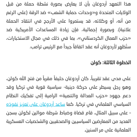
هذا التعهد أردوغان بأن لا يعارض بصورة نشطة حملة من قبل
الولايات المتحدة و«وحدات حماية الشعب» ضد الرقة (على الرغم
من أنه، أو وكلائه، قد يستمروا على الأرجح في انتقاد الحملة
علانية). وبصورة إجمالية، فإن زيادة المساعدات الأمريكية ضد
«حزب العمال الكردستاني»، بما في ذلك في مجال الاستخبارات،
ستُظهر لأردوغان أنه عقد اتفاقاً جيداً مع الرئيس ترامب.
الخطوة الثالثة: كولن
على مدى عقد تقريباً، كان أردوغان حليفاً مقرباً من فتح الله كولن،
وهو رجل يسيطر على حركة دينية- سياسية قوية في تركيا وقد
دعم جهود «حزب العدالة والتنمية» الرامية إلى تفكيك النظام
السياسي العلماني في تركيا. كما
ساعد أردوغان على تعزيز نفوذه
– على سبيل المثال، قام قضاة وضباط شرطة موالين لكولن بسجن
العديد من المعارضين السياسيين والصحفيين والشخصيات العسكرية
العلمانية على مر السنين.