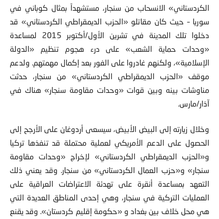
الكردستاني» الانسحاب من سنجار، مستشهداً بمثال كوباني في
سوريا – حيث كان مقاتلو «الحزب الديمقراطي الكردستاني» قد
دخلوا تلك المدينة في تشرين الأول/أكتوبر 2015 لمساعدة
«وحدات حماية الشعب» على درء هجوم تنظيم «الدولة
الإسلامية»، ولكنهم غادروا على الفور بعد إكمال مهمتهم. ولدعم
موقف «الحزب الديمقراطي الكردستاني» من سنجار، حدثت
مناوشات بينه وبين قوات «وحدات مقاومة سنجار» هناك في
آذار/مارس.
وخلال زيارته إلى البيض الأبيض، سيسعى أردوغان على الأرجح إلى
الحصول على الدعم الأمريكي لعملية محتملة قد تنفذها تركيا
و«الحزب الديمقراطي الكردستاني» لإخراج «وحدات مقاومة
سنجار» و«حزب العمال الكردستاني» من سنجار. وقد يعني ذلك
التعهد بمساعدة أنقرة على تهدئة الاعتراضات العراقية على
العمليات التركية في سنجار، وهي إحدى المناطق العديدة التي
هي محل خلاف بين بغداد و «حكومة إقليم كردستان». وقد يقنع