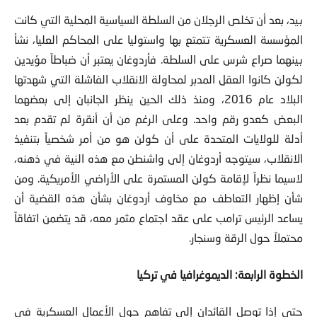
بيد، بعد أن تخلص الرجلان من السلطة السياسية المحلية التي كانت
المؤسسة العسكرية تتمتع بها واستوليا على المحاكم العليا، نشأ
بينهما صراع شرس على السلطة. فأردوغان يعتبر أن ضباطاً مؤيدين
لكولن كانوا العقل المدبر لمحاولة الانقلاب الفاشلة التي شهدتها
البلاد عام 2016، ومنذ ذلك الحين ينظر الجانبان إلى بعضهما
البعض كعدو رقم واحد. وعلى الرغم من أن أنقرة لم تقدم بعد
أدلة للولايات المتحدة على أن كولن هو من أمر شخصياً بتنفيذ
الانقلاب، سيتوجه أردوغان إلى واشنطن مع هذه النية في ذهنه،
لاسيما نظراً لإقامة كولن المستمرة على الأراضي الأمريكية. ومن
شأن إظهار التعاطف مع مخاوف أردوغان بشأن هذه القضية أن
يساعد الرئيس ترامب على عقد اجتماع مثمر معه، قد يتضمن اتفاقاً
محتملاً حول الرقة وسنجار.
الخطوة الرابعة: الديموغرافيا في تركيا
حتى إذا توصل القائدان إلى تفاهم حول الأعمال العسكرية في