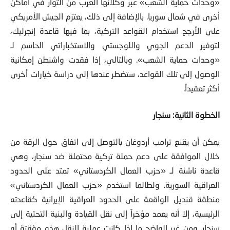
«وحدات حماية الشعب» عبر وكلائها العرب من الثوار في أماكن
أخرى في شمال سوريا. بالإضافة إلى ذلك، يعتزم الجيش الأمريكي
على الأرجح استخدام القواعد التركية، بما فيها قاعدة إنجرليك،
لتوفير الدعم الجوي واللوجستي والاستخباراتي الحاسم لـ
«وحدات حماية الشعب». وبالتالي، إذا فقدت واشنطن إمكانية
الوصول إلى تلك القواعد، ستضطر عندها إلى دراسة خيارات أخرى
أكثر تعقيداً.
الخطوة الثانية: سنجار
يمكن أن يقنع ترامب أردوغان بالتوصل إلى اتفاق حول الرقة من
خلال الموافقة على دعم حملة تركية محتملة ضد سنجار، وهي
قاعدة ناشئة لـ «حزب العمال الكردستاني» تمتد على الحدود
العراقية السورية. ولطالما استخدم «حزب العمال الكردستاني»
منطقة قنديل الواقعة على الحدود العراقية الإيرانية كقاعدته
الرئيسية، إلا أنه يعمد مؤخراً إلى نقل القيادة والبنية التحتية إلى
سنجار. ومن غير الواضح ما إذا كانت عملية النقل هذه مؤقتة أو