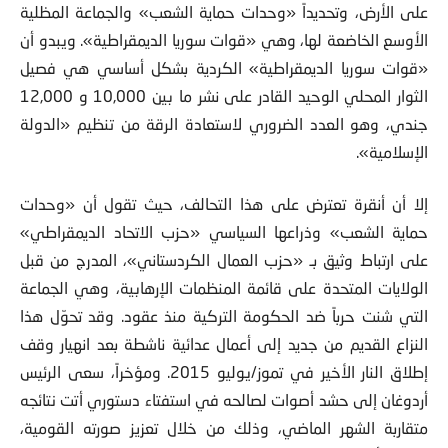
على الأرض، وتحديداً «وحدات حماية الشعب» والجماعة المظلية
الأوسع الخاضعة لها، وهي «قوات سوريا الديمقراطية». ويبدو أن
«قوات سوريا الديمقراطية» الكردية بشكل أساسي هي فصيل
الثوار المحلي الوحيد القادر على نشر ما بين
10,000
و
12,000
جندي، وهو العدد الضروري لاستعادة الرقة من تنظيم «الدولة
الإسلامية».
إلا أن أنقرة تعترض على هذا التحالف، حيث تقول أن «وحدات
حماية الشعب» وذراعها السياسي «حزب الاتحاد الديمقراطي»
على ارتباط وثيق بـ «حزب العمال الكردستاني»، المدرج من قبل
الولايات المتحدة على قائمة المنظمات الإرهابية، وهي الجماعة
التي شنت حرباً ضد الحكومة التركية منذ عقود. وقد تحوّل هذا
النزاع القديم من جديد إلى أعمال عدائية ناشطة بعد انهيار وقف
إطلاق النار الأخير في تموز/يوليو 2015. ومؤخراً، سعى الرئيس
أردوغان إلى حشد أصوات لصالحه في استفتاء دستوري أتت نتائجه
متقاربة الشهر الماضي، وذلك من خلال تعزيز صورته القومية،