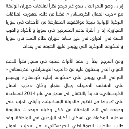
إيران، وهو الأمر الذي يبدو غير مرجح نظراً لعلاقات طهران الوثيقة
مع «حزب العمال الكردستاني». فضلاً عن ذلك، تدهورت العلاقات
التركية الإيرانية نتيجة مواقفهما المتعارضة من الأحداث في سوريا
المجاورة، إذ أن أنقرة تدعم المتمردين في سوريا والأكراد والعرب
السنة في العراق، في حين تساند طهران نظام الأسد في سوريا
والحكومة المركزية التي يهيمن عليها الشيعة في بغداد.
ومن المرجح أيضاً أن ينفذ الأتراك عملية في سنجار نظراً للدعم
القوي الذي يحصلون عليه من «الحزب الديمقراطي الكردستاني»
العراقي الذي يهيمن على «حكومة إقليم كردستان» ويسيطر
على المنطقة المحيطة بجبال سنجار. وكان «حزب العمال
الكردستاني» قد بدأ بالانتقال إلى سنجار في عام 2014 للمساعدة
على تحريرها من تنظيم «الدولة الإسلامية»، وأبقى الحزب على
وجوده في تلك المنطقة من خلال وكيله «وحدات مقاومة
سنجار»، المكونة من السكان الأكراد اليزيديين في المنطقة. وقد
طلب «الحزب الديمقراطي الكردستاني» من «حزب العمال