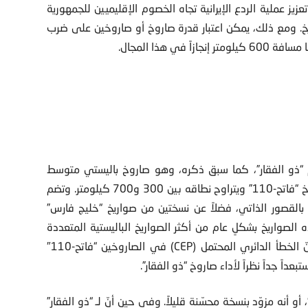
 تعزيز عملية الردع الإيرانية تجاه الخصوم الإقليميين للجمهورية
ريخ. ومع ذلك، يمكن اعتبار قدرة صاروخ أو صاروخين على ضرب
 “ذو الفقار”، كما سبق ذكره، وهو صاروخ باليستي متوسط
المدى يبلغ طوله تسعة أمتار ويشكّل نسخةً مطوّرة عن صاروخ “فاتح-110” ويتراوح نطاقه بين 300 و700 كيلومتر. وتضم
القصور الذاتي، فضلاً عن نسختين من صواريخ “خليج فارس”
 الصواريخ بشكلٍ عام من أكثر الصواريخ الباليستية المتعددة
نّ الخطأ الدائري المحتمل
(CEP)
في الصاروخين “فاتح-110″
أو أنه مزوّد بنسخة محسّنة قليلاً. وفي حين أنّ لـ “ذو الفقار”