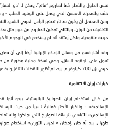
نفس الطول والقُطر كما لصاروخ “فاتح”، يمكن لـ “ذو الفقار” 
خفّة وللمحرك المحسن الذي يعمل على الوقود الصلب – ومن هن
التخفيف من الوزن، وبالتالي تمكين الصاروخ من عبور مثل هذه
حربية عنقودية، ولكن يُعتقد أنه لم يستخدم في الهجوم الأخير
وقد أشار قسم من وسائل الإعلام الإيرانية أيضاً إلى أنّ ب
حربي يزن 700 كيلوغرام. بيد، لم تُظهر اللقطات التلفزيونية عن عمليات الإطلاق سوى صواريخ “ذو الفقار”.
خيارات إيران الانتقامية
من خلال استخدام إيران للصواريخ الباليستية، يبدو أنها ق
الإسلامية» – والخيار الأكثر فعاليةً نسبياً من حيث الرسا
الإسلامي» للتباهي بترسانة الصواريخ التي يملكها ولاستعادة