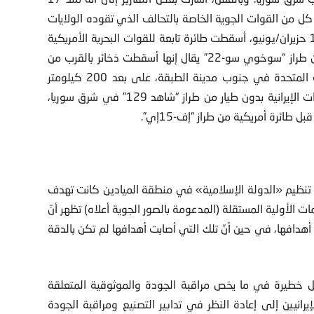
كل من القوات الجوية الخاصة بالتحالف الذي تقوده الولايات
المتحدة والقوات الجوية الروسية. أضف إلى ذلك أنه في 18 حزيران/يونيو، أسقطت طائرة تابعة للقوات البحرية الأمريكية
من طراز “إف\أيه-18إي” طائرة تابعة لسلاح الجو السوري من طراز “سوخوي سو-22” يقال إنها أسقطت ذخائر بالقرب من
وحدات «قوات سوريا الديمقراطية» المدعومة من الولايات المتحدة في جنوب مدينة الطبقة، على بعد 200 كيلومتر
شمال غرب الميادين. ويتم أيضاً بشكلٍ متزايد استهداف الطائرات الإيرانية بدون طيار من طراز “شاهد 129” في شرق سوريا،
قل تنظيم «الدولة الإسلامية» في منطقة الميادين كانت تهدف
يمات الأولية المستقلة (المدعومة بالصور الجوية أعلاه) تظهر أنّ
ب أهدافها، في حين أنّ تلك التي أصابت أهدافها لم تكن بالدقة
مسائل خطيرة في ما يخص مراقبة الجودة والموثوقية المتعلقة
رانيين إلى إعادة النظر في تدابير التصنيع ومراقبة الجودة