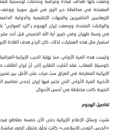
وُصفت بأنها أهداف قيادة ومراقبة وخدمات لوجستية تابعة 
المفخخة في محافظة دير الزور في شرق سوريا. ووصف بيا
للإرهابيين التكفيريين وللجهات الإقليمية والدولية الدا
والولايات المتحدة. ووصفت إيران الهجوم بـ”الرد الموازي” ع
في وسط طهران وفي ضريح آية الله الخميني قبل أحد عشر 
استمرار مثل هذه العمليات. لذلك، كان الردع هدف القادة الإيرا
وليست هذه المرة الأولى، منذ نهاية الحرب الإيرانية-العراقية
كوسيلةٍ للعقاب. فقد أشارت التقارير إلى أنّ إيران أطلق
الأخيرة المرة الأولى التي تختبر فيها إيران إحدى تصاميم ال
النتيجة كانت مختلطة في أحسن الأحوال.
تفاصيل الهجوم
نشرت وسائل الإعلام الإيرانية حتى الآن خمسة مقاطع فيديو
«الحرس الثوري الإسلامي» كانت تحلّق وتنقل الصور مباشرةً