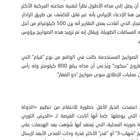
أن يصل إلى مداه الأطول نظراً لتقنية صناعته المركبة الأكثر
ا الإدعاء الإيراني بأنه غير قابل للكشف عن طريق الرادار.
ومن المحتمل أن يكون قد تمّ تصغير الرأس الحربي الشديد الانفجار، الذي أفادت بعض التقارير أنه يزن 500 كيلوغرام من أجل
 المسافات الطويلة. ويقال إنه تم تزويد هذه الصواريخ برؤوس
.
عض الصواريخ المستخدمة كانت في الواقع من نوع “قيام” التي
تعمل على الوقود السائل، وهي نسخة محلية مطوّرة من صاروخ “سكود” ويُدّعى أن مداه يبلغ 800 كيلومتر وله رأس
د اعتمدت الخيار الأقل خطورة للانتقام من تنظيم «الدولة
لة التي يوصلها. كما أنها أتاحت الفرصة لـ «الحرس الثوري
 صورته المحلية، التي يُعتقد أنها شُوّهت بعد الهجمات على
طهران. بيد أنّه كان بإمكان «الحرس الثوري» استخدام صواريخ “شهاب-3” أو “قدر” الأكثر قدرة وذات المدى الأبعد لإرسال