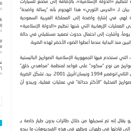
لتنظيم «الدولة الإسلامية»، بالإضافة إلى مصنع للسيارات
ال
ن لـ «الحرس الثوري» هذا الهجوم بأنه “رسالة واضحة”
26
عمة لهم، في إشارةٍ واضحة إلى المملكة العربية السعودية
لى العمليات الإرهابية التي شنها تنظيم «الدولة الإسلامية»
إل
26
يوماً، وأشارت إلى احتمال حدوث تصعيد مستقبلي في حالة
ال
نيين منذ البداية عندما أعطوا الضوء الأخضر لهذه الضربة.
ال
26
، التي تستخدم فيها الجمهورية الإسلامية الصواريخ الباليستية
تد
ت صواريخ من نوع “سكود” على قواعد لمنظمة “مجاهدي خلق”
(7)
الإيرانية المعارضة في العراق ستّ مرات على الأقل بين تشرين الثاني/نوفمبر 1994 ونيسان/أبريل 2001. بيد، تشكّل الضربة
26
صواريخ المحلية “الأكثر حداثة” في عملياتٍ فعلية، ويبدو أنّ
 يقال إنه تم تسجيلها من خلال طائرات بدون طيار خاصة بـ
 إلى قادتها في طهران. ويظهر في هذه الفيديوهات ما يبدو