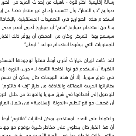
رسالة إقليمية أكثر قوة – ناهيك عن إحداث المزيد من الضرر.
صواريخ “ذو الفقار”، وأن تتسبب بإحراجٍ غير منتظر فضلاً عن إ
استخدام هذه الصواريخ في التصعيدات المستقبلية. بالإضافة 
بدلاً من استخدام صواريخ “فاتح” أو صواريخ أخرى أقصر مدى م
سيسمح بهذا التمركز. وكان من الممكن أن يوفّر ذلك الخيار دق
للمعنويات التي يوفّرها استخدام قواعد “الوطن”.
لقد كانت لإيران خياراتٌ أخرى أيضاً. فنظراً لوجودها العسكر
النظرية أن تستخدم قواتها الخاصة التابعة لـ «حرس الثورة الإ
في شرق سوريا، إلّا أنّ هذه الهجمات كان يمكن أن تتسم بم
بطائراتها الحربي
للوصول إلى أهدافها في شرق سوريا والعودة من خلال التزود 
أن قصفت مواقع تنظيم «الدولة الإسلامية» في شمال العراق في 12 كانون الثاني/ينا
واعتماداً على العدد المستخدم، يمكن لطائرات “فانتوم” أيضاً أن
أنّ هذا الخيار كان ينطوي على مخاطر كبيرة بوقوع مواجهات 