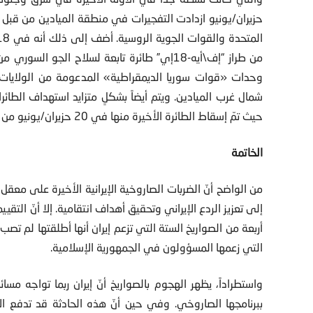
حزيران/يونيو ازدادت التفجيرات في منطقة الميادين من قبل 
حيث تمّ إسقاط الطائرة الأخيرة منها في 20 حزيران/يونيو من قبل طائرة أمريكية من طراز “إف-15إي”.
الخاتمة
من الواضح أنّ الضربات الصاروخية الإيرانية الأخيرة على مع
إلى تعزيز الردع الإيراني وتحقيق أهداف انتقامية. إلا أنّ التقي
أربعة من الصواريخ الستة التي تزعم إيران أنها أطلقتها لم تص
التي زعمها المسؤولون في الجمهورية الإسلامية.
واستطراداً، يظهر الهجوم بالصواريخ أنّ إيران ربما تواجه 
ببرنامجها الصاروخي. وفي حين أنّ هذه الحادثة قد تدفع الإي