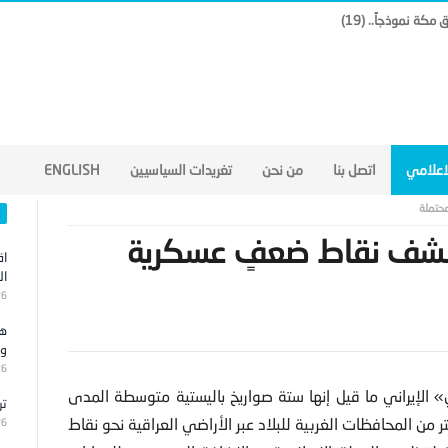
لاعلامي
اتصل بنا
من نحن
تغريدات السياسيين
ENGLISH
حتملة
 تكشف نقاط ضعفٍ عسكرية
اق
ال
26
هج
وا
26
سلامي» الإيراني ما قيل إنها ستة صواريخ باليستية متوسطة المدى
تر
الفقار” إلى مسافة تصل إلى حوالي 600 كيلومتر من المحافظات الغربية للبلاد عبر الأراضي العراقية نحو نقاط
26