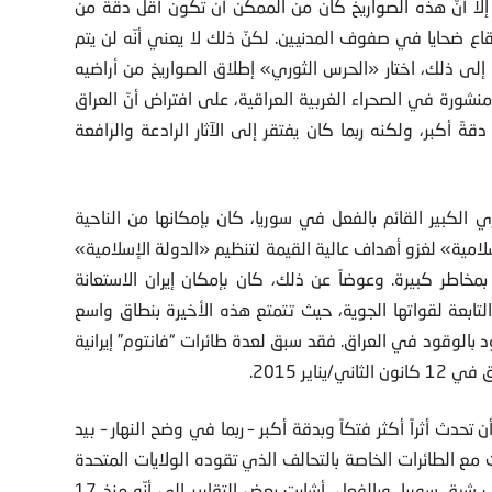
 إلّا أنّ هذه الصواريخ كان من الممكن أن تكون أقل دقةً من
يقاع ضحايا في صفوف المدنيين. لكنّ ذلك لا يعني أنّه لن يتم
إلى ذلك، اختار «الحرس الثوري» إطلاق الصواريخ من أراضيه
نشورة في الصحراء الغربية العراقية، على افتراض أنّ العراق
ةً أكبر، ولكنه ربما كان يفتقر إلى الآثار الرادعة والرافعة
ي الكبير القائم بالفعل في سوريا، كان بإمكانها من الناحية
سلامية» لغزو أهداف عالية القيمة لتنظيم «الدولة الإسلامية»
خاطر كبيرة. وعوضاً عن ذلك، كان بإمكان إيران الاستعانة
ة المقاتلة والقاذفة من طراز “إف-4 فانتوم” التابعة لقواتها الجوية، حيث تتمتع هذه الأخيرة بنطاق واسع
بالوقود في العراق. فقد سبق لعدة طائرات “فانتوم” إيرانية
ير 2015.
 تحدث أثراً أكثر فتكاً وبدقة أكبر – ربما في وضح النهار – بيد
مع الطائرات الخاصة بالتحالف الذي تقوده الولايات المتحدة
والتي كانت نشطة جداً في الآونة الأخيرة في شرق وجنوب شرق سوريا. وبالفعل، أشارت بعض التقارير إلى أنّه منذ 17