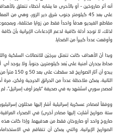
أنه أثر صاروخين – أو بالأحرى ما يشابه أخطاء تتعلق بالأ
على بعد 45 كيلومتر جنوب شرق دير الزور، وهي من ا
مقاطع الفيديو هدفاً واحداً فقط من زوايا مختلفة، وبمجموع
لذلك، لا توجد أدلة كافية لدعم الإدعاءات الإيرانية بأنّ كاف
وأوقعت عدداً كبيراً من الضحايا.
وبدا أنّ الأهداف كانت تتمثل ببرجَيْن للاتصالات السلكية و
محاط بجدران أمنية على بُعد كيلومترين جنوباً. ولا يوجد أي 
يبدو أن آثار 
الثانية، يمكن ملاحظة عدداً من الحرائق الحرجية ولكن، مرة 
لمصدر سوري استُشهد به في صحيفة “تايمز أوف إسرائيل”، لم 
ووفقاً لمصادر عسكرية إسرائيلية أشار إليها محللون إسرائيليون
ستة صواريخ أشارت إليها مصادر أخرى) في الصحراء العراقية،
صاروخ واحد أو صاروخان فقط من هدفيهما. وإذا كانت هذه 
الصواريخ الإيرانية، والتي يمكن أن تتفاقم في الاستخداما