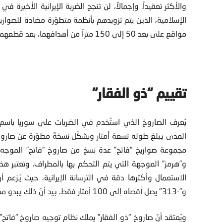
والأكثر تعقيداً. وإجمالاً، لن تنجح الضربة الإيرانية الأخيرة في
الإسلامية، الذين يتم تزويدهم بأنظمة متطوّرة مضادة للصوا
مواقع على بعد 50 إلى 150 متراً من أهدافهما، بعد قطعهما مسافة 600 كيلومتر إنجازاً في هذا المجال.
تقييم “ذو الفقار”
يُعرف الصاروخ الذي استُخدم في الضربات على سوريا باسم
مجموعة صواريخ “فاتح” عدة نسخ من صاروخ “فاتح” الموجه ب
و”هرمز” الموجهة التي يتم التحكم بها بالمطراف. وتعتبر هذه
الاستعمال وأكثرها دقة في الترسانة الإيرانية، حيث يُزعم أ
و”-313″ يصل أقصاه إلى 100 أمتار فقط. بيد أنّ ذلك يبدو مستبعداً جداً نظراً لأداء صاروخ “ذو الفقار”.
ويُعتقد أنّ صاروخ “ذو الفقار” يملك نظام توجيه صاروخ “فاتح”، 