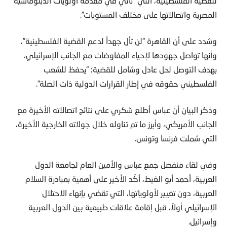
للقضية الفلسطينية، التي “تأتي في مقدمة أولويات الدبلوماسية
المصرية واتصالاتها على مختلف المستويات”.
وشدد على أن القاهرة “لن تأل جهداً لدعم القضية الفلسطينية”،
وأنها تواصل جهودها لإحياء المفاوضات مع الجانب الإسرائيلي،
بهدف التوصل لحل عادل وشامل للقضية؛ “يحفظ للشعب
الفلسطيني حقوقه في إطار القرارات الدولية ذات الصلة”.
وذكر البيان أن عباس أطلع شكري على نتائج اتصالاته الأخيرة مع
الجانب الأمريكي، وأبرز ما تم تناوله خلال جولاته الخارجية الأخيرة،
التي شملت فرنسا وتونس.
وفي لقاء منفصل جمع عباس والأمين العام لجامعة الدول
العربية، أحمد أبو الغيط، أكّد الأخير على أهمية بمبادرة السلام
العربية، دون تغيير لأولوياتها، التي تقضي بإنهاء الاحتلال
الإسرائيلي أولاً، قبل إقامة علاقات طبيعية بين الدول العربية
وإسرائيل.