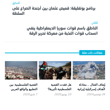
برنامج بوتفليقة: قميص عثمان بين أجنحة الصراع على
السلطة
الناطق باسم قوات سوريا الديمقراطية ينفي
انسحاب قوات النخبة من معركة تحرير الرقة
إيقاف القتال … معادلة
هل فقدت القضية
القضية الفلسطينية: بين
لأهداف إسرائيلية إيرانية
الفلسطينية تأثيرها؟
التطبيع والواقع العربي
26 نوفمبر,2024
10 يونيو,2020
7 مايو,2020