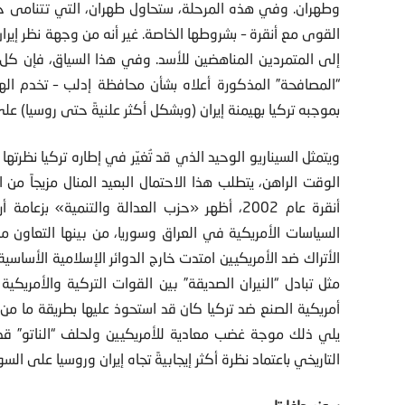
وطهران. وفي هذه المرحلة، ستحاول طهران، التي تتنامى ح
القوى مع أنقرة – بشروطها الخاصة. غير أنه من وجهة نظر إيران
إلى المتمردين المناهضين للأسد. وفي هذا السياق، فإن كل 
“المصافحة” المذكورة أعلاه بشأن محافظة إدلب – تخدم اله
بموجبه تركيا بهيمنة إيران (وبشكل أكثر علنيةً حتى روسيا) على
ويتمثل السيناريو الوحيد الذي قد تُغيّر في إطاره تركيا نظرتها
الوقت الراهن، يتطلب هذا الاحتمال البعيد المنال مزيجاً م
أنقرة عام 2002، أظهر «حزب العدالة والتنمية» 
السياسات الأمريكية في العراق وسوريا، من بينها التعاو
الأتراك ضد الأمريكيين امتدت خارج الدوائر الإسلامية الأساسي
مثل تبادل “النيران الصديقة” بين القوات التركية والأمريك
أمريكية الصنع ضد تركيا كان قد استحوذ عليها بطريقة ما من «ح
يلي ذلك موجة غضب معادية للأمريكيين ولحلف “الناتو” قد ي
التاريخي باعتماد نظرة أكثر إيجابيةً تجاه إيران وروسيا على السوا