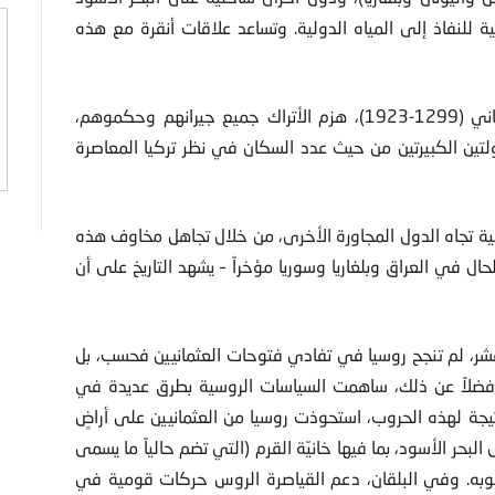
ركية للنفاذ إلى المياه الدولية. وتساعد علاقات أنقرة مع هذه
طوال ستة قرون من الحكم العثماني (1299-1923)، هزم الأتراك جميع جيرانهم وحكموهم،
ولتين الكبيرتين من حيث عدد السكان في نظر تركيا المعاصرة
ة تجاه الدول المجاورة الأخرى، من خلال تجاهل مخاوف هذه
ل في العراق وبلغاريا وسوريا مؤخراً – يشهد التاريخ على أن
عشر، لم تنجح روسيا في تفادي فتوحات العثمانيين فحسب، بل
. فضلاً عن ذلك، ساهمت السياسات الروسية بطرق عديدة في
 ونتيجة لهذه الحروب، استحوذت روسيا من العثمانيين على أراضٍ
ر الأسود، بما فيها خانيّة القرم (التي تضم حالياً ما يسمى
جنوبه. وفي البلقان، دعم القياصرة الروس حركات قومية في