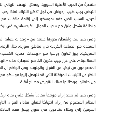
منتصرةً من الحرب الأهلية السورية. ويتمثل الهدف النهائي لل
التركي رجب طيب أردوغان من أجل تذكير الأتراك لماذا يجب 
أخرى، السبب الذي دفع بموسكو إلى إقامة علاقات مع 
متحالفة بشكل وثيق مع «حزب العمال الكردستاني» في تركيا ال
وفي حين بنت واشنطن بدورها علاقة مع «وحدات حماية الشعب
المتحدة مع الجماعة الكردية في مناطق سورية، مثل الرقة
الأمريكية، يبرز تعاون روسيا مع «وحدات حماية الشعب»
الإسلامية»، على غرار جيب عفرين الخاضع لسيطرة هذه «الوح
المدعومون من تركيا من الشرق والجنوب. ومن الواضح أن ان
النظر عن الترتيبات المؤقتة التي قد تتوصل إليها موسكو مع
من حلفائها ووكلائها هناك لتقويض مصالح أنقرة.
وفي حين لم تتخذ إيران موقفاً معادياً بشكل علني تجاه تركيا
النظام المدعوم من إيران انتهاكاً لاتفاق تعادل القوى الت
الطرفين إلى وكلاء متناحرين في سوريا يجعل هذه الحادثة ا