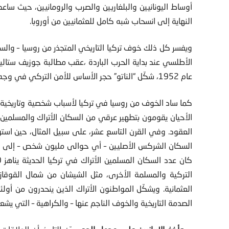
أوساط اليونانيين والبلغاريين والصرب والرومانيين، حيث ساع
النهاية إلى انسحاب شبه كامل للعثمانيين من أوروبا.
ويفسر كل ذلك خوف تركيا التاريخي المتجذر من روسيا – وال
عام 1952، شكّل “الناتو” حجر الأساس للأمن التركي في وجه روسيا.
كما ساد الخوف من روسيا في تركيا لأسباب شخصية وتاريخية. 
الأحيان يقومون بتطهير عرقي من السكان الأتراك والمسلمين، 
العقود. وفي القرن التاسع عشر، على سبيل المثال، حين است
السكان الشركس الأصليين – أي حوالى مليون شخص – إلى أرا
التركية والمسلمة الأخرى، مثل الشيشان من شمال القوقاز و
العثمانية. ويشكّل المواطنون الأتراك الذين ينحدرون من أول
الصدمة التاريخية والخوف الناجم عنها – والكراهية – التي يشعر ب