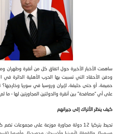
ساهمت الأخبار الأخيرة حول اتفاق كل من أنقرة وطهران و
ودفن الأحقاد التي تسببت بها الحرب الأهلية الدائرة في 
حميمة، أو حتى حليفة، لإيران وروسيا في سوريا وخارجها؟ ت
على أي “مصافحة” بين أنقرة والدولتين المجاورتين لها – ما لم ت
كيف ينظر الأتراك إلى جيرانهم
تحيط بتركيا 12 دولة مجاورة موزعة على مجموعات
وسوريا)، والقوقاز (أرمينيا وأذربيجان وجورجيا)، وأوروبا (ق