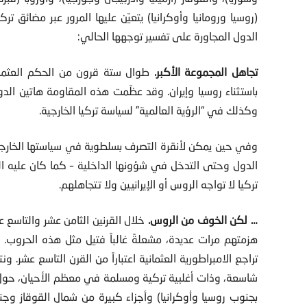
(روسيا ورومانيا وأوكرانيا) يتعيّن عليها المرور عبر مضائق ت
الدول المجاورة على تفسير توجهها الحالي:
تجاهل المجموعة الأكبر.
باستثناء روسيا وإيران. وقد عظّمت هذه المقاومة هاتين الد
وكذلك في “الرؤية العالمية” لسياسة تركيا الخارجية.
وفي حين يمكن لأنقرة التصرف بسلطوية في سياستها الخارجي
الدول وحتى التدخل في شؤونها الداخلية – كما كان عليه الحا
تركيا لا تواجه الروس أو الإيرانيين ولا تتجاهلهم.
… لكن الخوف من الروس.
خلال القرنين الثامن عشر والتاسع 
هزمتهم مرات عديدة، مشعلةً غالباً فتيل مثل هذه الحروب
تراجع الامبراطورية العثمانية اعتباراً من القرن التاسع عشر.
شاسعة، وذات أغلبية تركية ومسلمة في معظم الأحيان، حول البح
بجنوب روسيا وأوكرانيا) وأجزاء كبيرة من شمال القوقاز و