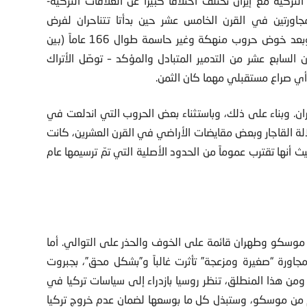
ت التركية مع إيران تختلف اختلافاً كبيراً عن العلاقات التركية-
 مجاورتين في القرن الخامس عشر حين بدأتا تتناحران لفرض
سلطتهما على ما أصبح يُعرف الآن بشرق تركيا وغرب إيران. وبعد خوض حروب منهكة وغير حاسمة طوال 166 عاماً (بين
نسخة القرن السابع عشر من التدمير المتبادل والمؤكد – توصّل الأتراك
 أي صراع مستقبلي مهما كان الثمن.
ان. وبناء على ذلك، وباستثناء بعض الحروب التي اندلعت في
لالة القاجار وبعض مقايضات الأراضي في القرن العشرين، كانت
يث أنها تقترب عموماً من الحدود الأصلية التي تمّ ترسيمها عام
ء موسكو وطهران قائمة على الخوف والحذر على التوالي. أما
مجاورة “صغيرة ومزعجة” تأثرت غالباً و”بشكل محق”، بجبروت
ومن هذا المنطلق، تنظر روسيا بازدراء إلى سياسات تركيا في
وم من موسكو، وستبذل كل ما بوسعها لضمان عدم خروج تركيا