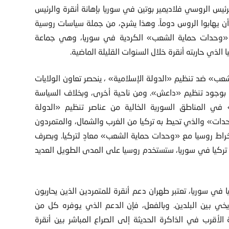
رئيس الروسي فلاديمير بوتين في سوريا بإهانة أنقرة والرئيس
أن يهابوا الروس دوماً. وهذا يشرح، من جملة سياسات روسية
«وحدات حماية الشعب» الكردية في سوريا، وهي جماعة
ذي حاربته أنقرة خلال السنوات القليلة الماضية.
» ضد تنظيم «الدولة الإسلامية» ، ينحصر تعاون الولايات
، بوجود تنظيم «داعش». ومن ناحية أخرى، وبخلاف السياسة
 في المناطق السورية الخالية من عناصر تنظيم «الدولة
دات» والذي تحيط به تركيا من الغرب والشمال، والمتمردون
خراط روسيا مع «وحدات حماية الشعب» معادٍ لتركيا. وبصرف
 تركيا في سوريا، ستستخدم روسيا على المدى الطويل العديد
 في سوريا، تعتبر طهران دعم أنقرة للمتمردين الذين يحاربون
اريخي بين البلدين. وبالفعل، فإن الدعم الذي يوفره كل من
لأقرب في الذاكرة الحديثة إلى الصراع المباشر بين أنقرة