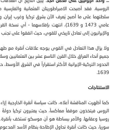
… وأخذ الإيرانيين على محمل الجد
. يبيّن التاريخ أن العلاقا
الروسية. فقد أصبحت الامبراطوريتان العثمانية والفارسية
عامي 1473 و 1639)، انتهت بإفلاسهما – أي 
والإيرانيون إلى تعادل تاريخي للقوى، حيث اتفقوا على تجنب
ولا يزال هذا التعادل في القوى يوجه علاقات أنقرة مع طهر
جميع أنحاء العراق خلال القرن التاسع عشر بين العثمانيين وس
الحدود التركية-الإيرانية الأكثر استقراراً في الشرق الأوسط، ح
1639.
الاستنتاجات
كما أظهرت المناقشة أعلاه، كانت سياسة أنقرة الخارجية إزا
الروس فيتخذون موقفاً معاكساً، حيث يعتبرون تركيا دولةً 
روسيا وعقابها. والأمر ببساطة هو أن موسكو تستخف بأنقرة. 
سوريا، حيث كانت أنقرة تحاول الإطاحة بنظام الأسد المدع