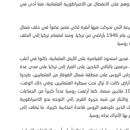
دوهم على الانفصال عن الامبراطورية العثمانية، مما أدى في
سرعة التي تحركت فيها أنقرة لكي تصبح عضواً في حلف شمال
الأطلسي عند بداية الحرب الباردة ،عقب مطالبة جوزيف ستالين عام 1946 بأراضي من تركيا. ومنذ انضمام تركيا إلى الحلف
فحين استحوذ القياصرة على الأرض العثمانية، كانوا في أغلب
مرغمين بالتالي الناجين على الفرار إلى تركيا على مدى عدة
ولى الروس على منطقة شمال القوقاز من العثمانيين، طردوا
ضٍ كانت لا تزال تحت سيطرة العثمانيين. وفي ذلك الوقت،
كان عدد السكان المسلمين الأتراك في تركيا الحديثة يناهز 10 ملايين نسمة. كما أرغمت روسيا عدداً كبيراً من الجماعات
التتار من شبه جزيرة القرم، إلى التوجه نحو الامبراطورية
ئك الذين طردهم الروس قاعدةً انتخابية كبيرة، ما يُضاف إلى
ها الأتراك تجاه روسيا.