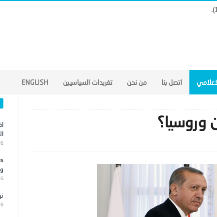
لاعلامي
اتصل بنا
من نحن
تغريدات السياسيين
ENGLISH
ن وروسيا؟
اق
ال
26
هج
وا
26
تر
26