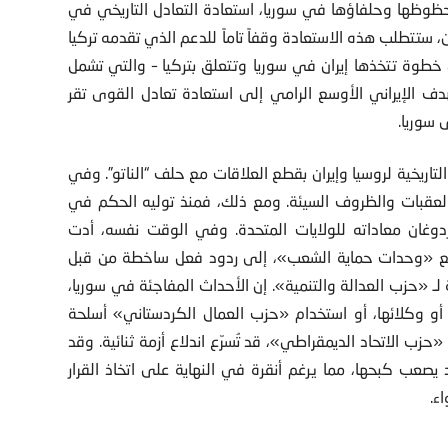
ظوظها وحلفاؤها في سوريا، استعادة التعادل التاريخي في
، ستتطلب هذه الاستعادة وقفاً تاماً للدعم الذي تقدمه تركيا
خطوة تتخذها إيران في سوريا وتتعلق بتركيا – والتي تشمل
دف الإيراني الأوسع الرامي إلى استعادة تعادل القوى تقر
 سوريا.
 التاريخية لروسيا وإيران بقطع العلاقات مع حلف “الناتو”. وفي
ن العقبات والظروف السيئة. ومع ذلك، فمنذ توليه الحكم في
بزعامة أردوغان معاداته للولايات المتحدة. وفي الوقت نفسه، أدت
ن مع «وحدات حماية الشعب»، إلى ردود فعل ساخطة من قبل
ة لـ «حزب العدالة والتنمية». إن الأحداث المفاجئة في سوريا،
ية أو وكلائها، أو استخدام «حزب العمال الكردستاني» أسلحة
زب الاتحاد الديمقراطي»، قد تُسرّع اندلاع أزمة ثنائية. وقد
صعب كبحها، مما يرغم أنقرة في النهاية على اتخاذ القرار
ء.