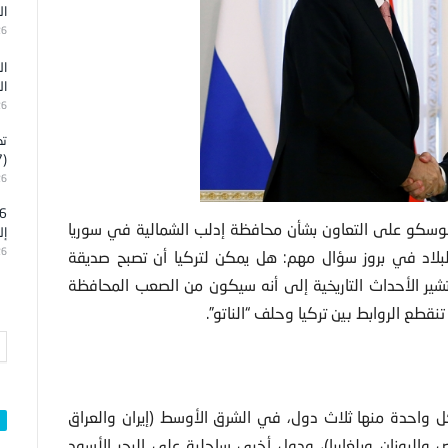
ال
26
ال
ال
26
تد
(7)
26
موسكو على التعاون بشأن محافظة إدلب الشمالية في سوريا
إل
26
البلاد في بروز سؤال مهم: هل يمكن لتركيا أن تصبح صديقة
شير الأحداث التاريخية إلى أنه سيكون من الصعب المحافظة
نقطع الروابط بين تركيا وحلف “الناتو”.
 تضم كل واحدة منها ثلاث دول، في الشرق الأوسط (إيران والعراق
برص واليونان وبلغاريا)، ودول أخرى ساحلية على البحر الأسود