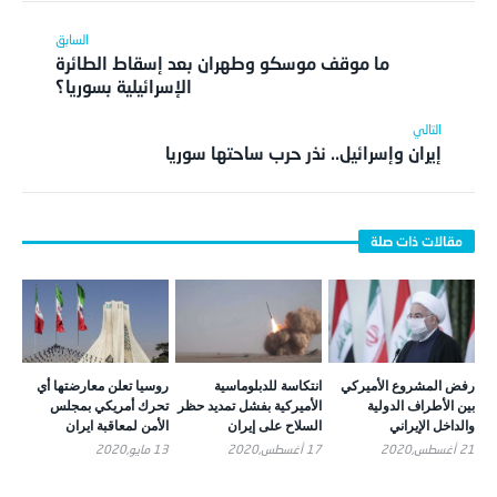
ما موقف موسكو وطهران بعد إسقاط الطائرة
الإسرائيلية بسوريا؟
إيران وإسرائيل.. نذر حرب ساحتها سوريا
رفض المشروع الأميركي
انتكاسة للدبلوماسية
روسيا تعلن معارضتها أي
بين الأطراف الدولية
الأميركية بفشل تمديد حظر
تحرك أمريكي بمجلس
والداخل الإيراني
السلاح على إيران
الأمن لمعاقبة ايران
21 أغسطس,2020
17 أغسطس,2020
13 مايو,2020