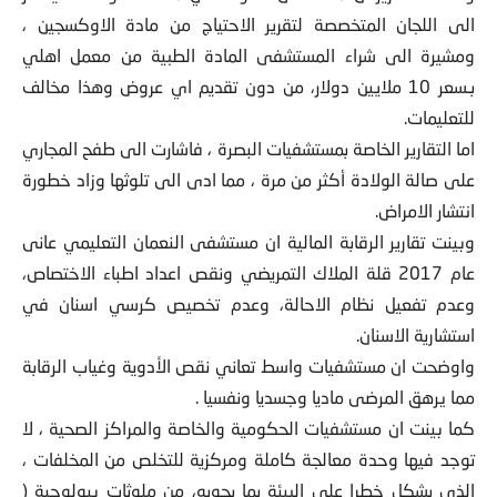
الى اللجان المتخصصة لتقرير الاحتياج من مادة الاوكسجين ،
ومشيرة الى شراء المستشفى المادة الطبية من معمل اهلي
بـسعر 10 ملايين دولار، من دون تقديم اي عروض وهذا مخالف
للتعليمات.
اما التقارير الخاصة بمستشفيات البصرة ، فاشارت الى طفح المجاري
على صالة الولادة أكثر من مرة ، مما ادى الى تلوثها وزاد خطورة
انتشار الامراض.
وبينت تقارير الرقابة المالية ان مستشفى النعمان التعليمي عانى
عام 2017 قلة الملاك التمريضي ونقص اعداد اطباء الاختصاص،
وعدم تفعيل نظام الاحالة، وعدم تخصيص كرسي اسنان في
استشارية الاسنان.
واوضحت ان مستشفيات واسط تعاني نقص الأدوية وغياب الرقابة
مما يرهق المرضى ماديا وجسديا ونفسيا .
كما بينت ان مستشفيات الحكومية والخاصة والمراكز الصحية ، لا
توجد فيها وحدة معالجة كاملة ومركزية للتخلص من المخلفات ،
الذي يشكل خطرا على البيئة بما يحويه، من ملوثات بيولوجية (