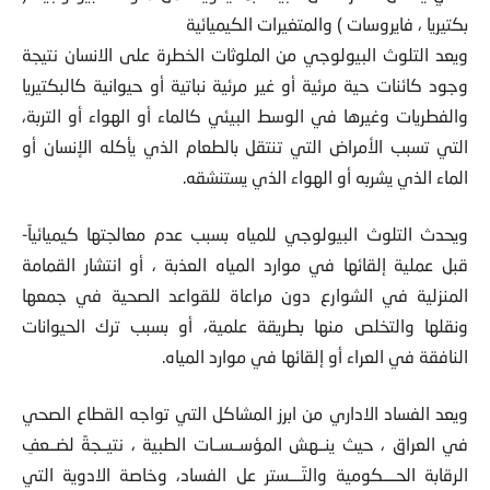
بكتيريا ، فايروسات ) والمتغيرات الكيميائية
ويعد التلوث البيولوجي من الملوثات الخطرة على الانسان نتيجة
وجود كائنات حية مرئية أو غير مرئية نباتية أو حيوانية كالبكتيريا
والفطريات وغيرها في الوسط البيئي كالماء أو الهواء أو التربة،
التي تسبب الأمراض التي تنتقل بالطعام الذي يأكله الإنسان أو
الماء الذي يشربه أو الهواء الذي يستنشقه.
ويحدث التلوث البيولوجي للمياه بسبب عدم معالجتها كيميائياً-
قبل عملية إلقائها في موارد المياه العذبة ، أو انتشار القمامة
المنزلية في الشوارع دون مراعاة للقواعد الصحية في جمعها
ونقلها والتخلص منها بطريقة علمية، أو بسبب ترك الحيوانات
النافقة في العراء أو إلقائها في موارد المياه.
ويعد الفساد الاداري من ابرز المشاكل التي تواجه القطاع الصحي
في العراق ، حيث ينــهش المؤســســات الطبية ، نتيــجةً لضــعفِ
الرقابة الحــــكومية والتّــــستر عل الفساد، وخاصة الادوية التي