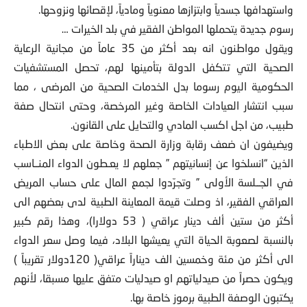
واستهدافها جسدياً وابتزازها معنوياً ومادياً، لإقصائها ونزوحها.
رسوم جديدة يتحملها المواطن الفقير في بلد الخيرات …
ويقول مواطنون انه بعد أكثر من 35 عاماً من مجانية الرعاية
الصحية التي تتكفل الدولة بتأمينها لهم، تحصل المستشفيات
الحكومية اليوم رسوما بدل الخدمات الصحية من المرضى ، مما
سبب انتشار العيادات الخاصة وغير المرخصة، وحتى انتحال صفة
طبيب، من اجل اكسب المادي والتحايل على القانون.
ويضيفون ان ضعف رقابة وزارة الصحة وخاصة على بعض الاطباء
الذين “انسلخوا عن إنسانيتهم ” جعلهم لا يعـطون الدواء المنــاسب
في الجــلسة الأولى ” وتجرّدوا لجمع المال على حساب المريض
العراقي الفقير، اذ وصلت قيمة المعاينة الطبية لدى بعضهم الى
أكثر من ستين ألف دينار عراقي ( 53 دولارا)، وهذا رقم كبير
بالنسبة لصعوبة الحياة التي يعيشها البلاد، فيما وصل سعر الدواء
الى أكثر من مئة وخمسين الف ديناراً عراقي( 120دولار تقريباً )
ويكون حصراً من صيدلياتهم او صيدليات متفق عليها مسبقا، لأنهم
يكتبون الوصفة الطبية برموز خاصة بها.