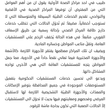
طبيب في احد مراكز الصحة الأولية يقول ان من أهم العوامل
التي من المفترض أن توفرها المراكز الصحية في الأقضية
والنواحي، تقديم الخدمات الطبيّة البسيطة والمتوسطة التي لا
تستوجب أخصائياً، مضيفاَ: ثم تُحوّل الحالات التي تتطلب خدمات
خارج طاقة المركز الصحي بإحالة رسمية عن طريق الإسعاف
الفوري. متابعاً: في هذه الحالة يُخفف الزخم على المستشفيات
العامة، وتقلّ متاعب المواطن وخسائره المادية.
ويضيف ان تلك المراكز معظمها يفتقر للأجهزة اللازمة كالأشعة
والأجهزة المختبرية فيما تعاني نقصاً حاداً في الأدوية، مما جعل
المواطن يتجه للمستشفيات العامّة التي هي الأخرى تواجه
المشاكل ذاتها.
ويدعو الى تحسين خدمات المستشفيات الحكومية بتفعيل
المستوصفات الموجودة في جميع المحافظة بتوفير الإمكانات
والمعدّات والأجهزة الطبيّة التشخيصية اللازمة لها لاستقبال
المرضى وفحصهم ومعاينتهم فيها بحيث لا تحوّل الى المستشفيات
إلاّ الحالات الصعبة التي تكون بحاجة ماسّة للرقود.