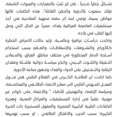
تشــكلُ خطراً صــحياً ، فان لم تَمُتْ بالانفجارات والعبوات الناسفة،
فإنك ستموت بالأدوية والحقن القاتلة”، هذه الكلمات قالها
مواطن بسيط، توفي ابنه إثر حقنة منتهية الصلاحية في أحد
مستشفيات العاصمة العراقية بغداد، معبراً عن الحال التي وصل
إليها الطب في بلاده.
واكدت دراســاتٍ عراقيةٍ وعالمــية، تزايد حالات الامراض الخطرة
كـالأورامِ والتشــوهات والإسقاطــات والعــقم بسبب استخدام
أســلحة الدمار المحظورة في مختلف مناطق العراق، والمــعادن
الثــقيلة والتلــوث البــيئي، واتباع سياســة دوائية فاشــلة وفقدان
الرقابة والتــفـتيش على الدواء والغذاء وتدهور صناعة الأدوية.
كما اكدت ان الطامــة الكــبرى في القطاع الطبي هي تحـــول
العمــل المــهني الطبي الى معاير الانتماء الطائــفي والمحاصــصة،
وسياسة الإقصاء والتهميش للأطباء ” والاعتماد على كوادر غير
مهنية، علمياً في إدارة المستشفيات والمراكز الصحية، وهجرة
الكفاءات الطبية الكبيرة المتميزة والعقول المستنيرة ذات الخبرة
الكبيرة؛ بسبب الحربِ والاقتتال الطائفي ، او بسبب تهجيرها