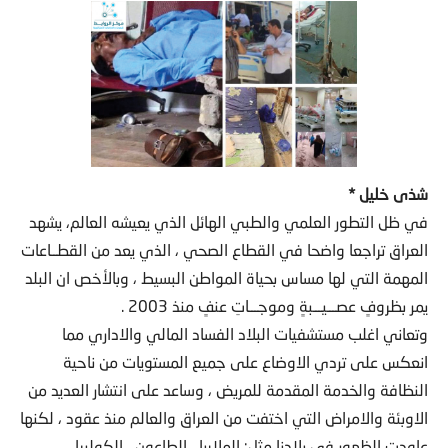
شذى خليل *
في ظل التطور العلمي والطبي الهائل الذي يعيشه العالم، يشهد
العراق تراجعا واضحا في القطاع الصحي ، الذي يعد من القطــاعات
المهمة التي لها مساس بحياة المواطن البسيط ، وبالأخص ان البلد
يمر بظروفٍ عصـــيـــبةٍ وموجـــاتِ عنفٍ منذ 2003 .
وتعاني اغلب مستشفيات البلاد الفساد المالي والاداري مما
انعكس على تردي الاوضاع على جميع المستويات من ناحية
النظافة والخدمة المقدمة للمريض ، وساعد على انتشار العديد من
الاوبئة والامراض التي اختفت من العراق والعالم منذ عقود ، لكنها
عاودت الظهور في بلادنا مثل: الملاريا ، الطاعون ، الكوليرا .