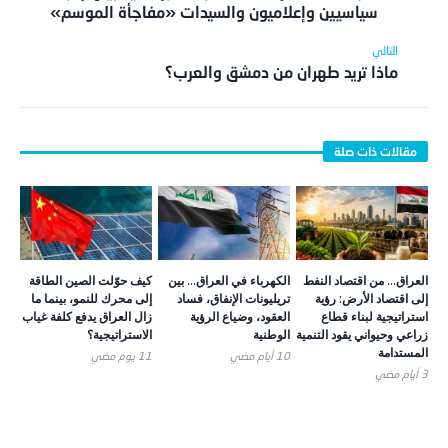
سياسيين وإعلاميون والسيدات «مفاجأة الموسم»
ماذا تريد طهران من دمشق والعرب؟
العراق… من اقتصاد النفط
الكهرباء في العراق… بين
كيف حوّلت الصين الطاقة
إلى اقتصاد الأرض: رؤية
تريليونات الإنفاق، فساد
إلى محرك للنمو، بينما ما
استراتيجية لبناء قطاع
العقود، وضياع الرؤية
زال العراق يدفع كلفة غياب
زراعي وحيواني يقود التنمية
الوطنية
الاستراتيجية؟
المستدامة
10 أيام ‎مضي
11 يوم ‎مضي
3 أيام ‎مضي