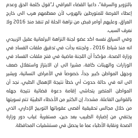
بالتزوير والسرقة”، داعيا القضاء العراقي لـ”قول كلمة الحق وعدم
إعطاء الفرصة للمتورطين بالهروب لأن معظمهم هرب الى خارج
العراق، وعليهم أوامر قبض من نزاهة الحلة لم تنفذ منذ 2016 ولا
نعرف السبب.
وفي السياق نفسه اكد عضو لجنة النزاهة البرلمانية عقيل الزبيدي
انه منذ شباط 2016 ، ولجنته بدأت في تدقيق ملفات الفساد في
وزارة الصحة، مؤكداً أن اللجنة ماضية في فتح ملفات الفساد في
الوزارات والهيئات كافة، مشيرا الى ان الابتزاز واستغلال ضعف
وجهل المواطن كبير جداً، خصوصاً في الأمراض النسائية، ويشير
الى انه في حالة حدوث أي خطأ نتيجة الإهمال الطبي، نجد أن
المواطن المتضرر يتحاشى إقامة دعوة قضائية نتيجة جهله
بالقوانين الفاعلة. مشددا، إن الكثير من الأخطاء الطبيّة تتم تسويتها
من خلال مجالس تحقيقية أقصى عقوباتها التوبيخ الإداري، الذي
يختفي من إضبارة الطبيب بعد حين، مستغربةً غياب دور وزارة
الصحة ونقابة الأطباء عما ما يحصل في مستشفيات المحافظة.