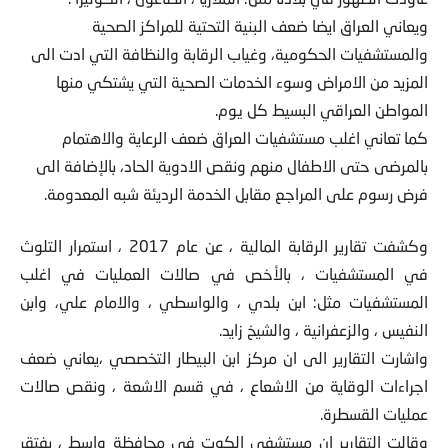
ويعاني العراق ايضا ضعف البنية التحتية للمراكز الصحية
والمستشفيات الحكومية، وغياب الرقابة والنظافة التي ادت الى
المزيد من الامراض وسوء الخدمات الصحية التي يشتكي منها
المواطن العراقي البسيط كل يوم.
كما تعاني اغلب مستشفيات العراق ضعف الرعاية والاهتمام
بالمرضى حتى الاطفال منهم ونقص الادوية الحاد، بالإضافة الى
فرض رسوم على المراجع مقابل الخدمة الرديئة شبه المعدومة.
وكشفت تقارير الرقابة المالية ، عن عام 2017 ، استمرار التلوث
في المستشفيات ، بالأخص في صالات العمليات في اغلب
المستشفيات مثل: ابن بلدي ، والواسطي ، والامام علي، وابن
النفيس ، والزعفرانية ، والشيخ زايد.
واشارت التقارير الى ان مركز ابن البيطار التخصصي ،يعاني ضعف
اجراءات الوقاية من الاشعاع ، في قسم الاشعة ، ونقص صالات
عمليات القسطرة.
وقالت التقارير ان مستشفى الكوت في محافظة واسط ، يفتقر