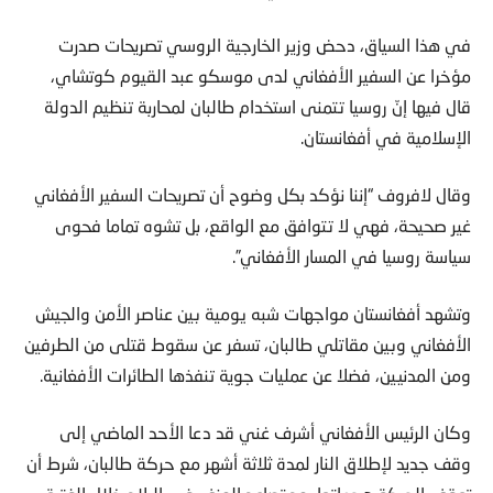
في هذا السياق، دحض وزير الخارجية الروسي تصريحات صدرت
مؤخرا عن السفير الأفغاني لدى موسكو عبد القيوم كوتشاي،
قال فيها إنّ روسيا تتمنى استخدام طالبان لمحاربة تنظيم الدولة
الإسلامية في أفغانستان.
وقال لافروف “إننا نؤكد بكل وضوح أن تصريحات السفير الأفغاني
غير صحيحة، فهي لا تتوافق مع الواقع، بل تشوه تماما فحوى
سياسة روسيا في المسار الأفغاني”.
وتشهد أفغانستان مواجهات شبه يومية بين عناصر الأمن والجيش
الأفغاني وبين مقاتلي طالبان، تسفر عن سقوط قتلى من الطرفين
ومن المدنيين، فضلا عن عمليات جوية تنفذها الطائرات الأفغانية.
وكان الرئيس الأفغاني أشرف غني قد دعا الأحد الماضي إلى
وقف جديد لإطلاق النار لمدة ثلاثة أشهر مع حركة طالبان، شرط أن