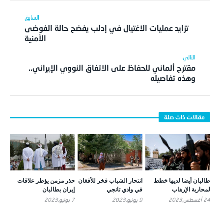
تزايد عمليات الاغتيال في إدلب يفضح حالة الفوضى
الأمنية
مقترح ألماني للحفاظ على الاتفاق النووي الإيراني..
وهذه تفاصيله
طالبان أيضا لديها خطط
انتحار الشباب فخر للأفغان
حذر مزمن يؤطر علاقات
لمحاربة الإرهاب
في وادي تانجي
إيران بطالبان
24 أغسطس,2023
9 يونيو,2023
7 يونيو,2023