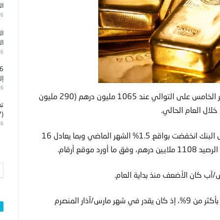
ال
26
ال
ال
26
إل
26
واصل رصيد مصرف الإمارات المركزي من الذهب تراجعه للشهر الخامس على التوالي عند 1065 مليون درهم (290 مليون
تد
ال العام الحالي.
(7)
26
وأظهرت بيانات المركزي أن قيمة السبائك الذهبية ضمن أصول البنك انخفضت بواقع 1.5% الشهر الماضي وبما يعادل 16
موقع أرقام.
آب كان الأضعف منذ بداية العام.
وخلال الخمسة أشهر الماضية، انخفض رصيد الدولة من الذهب بأكثر من 9%، إذ كان يقدر في شهر مارس/آذار المنصرم