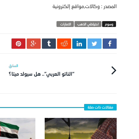
المصدر : وكالات,مواقع إلكترونية
احتياطي الذهب
الامارات‬ ‫
“الناتو العربي”.. هل سيولد ميتا؟