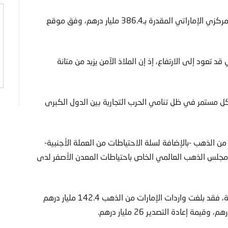
ولم يعد الذهب يشكل سوى 0.27% من إجمالي احتياطات المركزي الإماراتي المقدرة بـ386.4 مليار درهم، وفق موقع
تعود إلى الارتفاع، إذ إن الملاذ الآمن يزيد من متانة
كل مستمر في ظل تنامي الحرب التجارية بين الدول الكبرى
 لتكوين رصيد من الذهب -بالإضافة لسلة الاحتياطات من العملة الأجنبية-
 مجلس الذهب العالمي الخاص باحتياطات المعدن الأصفر لدى
وبحسب تقرير لهيئة الإمارات للمواصفات والمقاييس الحكومية، فقد بلغت واردات الإمارات من الذهب 142.4 مليار درهم