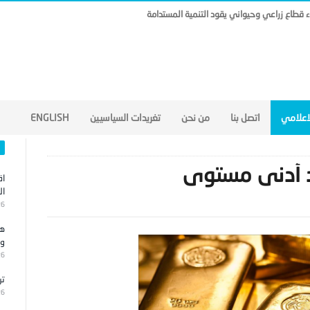
ناء قطاع زراعي وحيواني يقود التنمية المستدامة
لاعلامي
اتصل بنا
من نحن
تغريدات السياسيين
ENGLISH
ند أدنى مستوى
اق
ال
26
هج
وا
26
تر
26