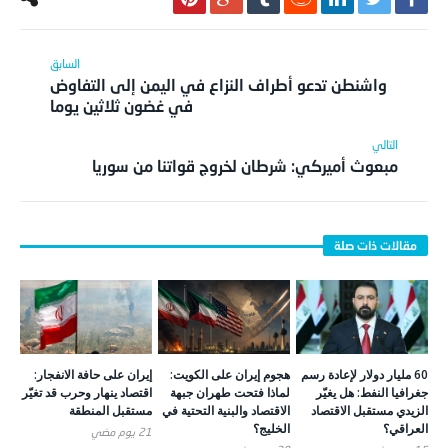
واشنطن تدعو أطراف النزاع في اليمن إلى التفاوض
في غضون ثلاثين يوما
مبعوث أميركي: شرطان لخروج قواتنا من سوريا
60 مليار دولار لإعادة رسم
هجوم إيران على الكويت:
إيران على حافة الانفجار:
جغرافيا النفط: هل يغيّر
لماذا فتحت طهران جبهة
اقتصاد ينهار وحرب قد تغيّر
الزيدي مستقبل الاقتصاد
الاقتصاد والبنية التحتية في
مستقبل المنطقة
العراقي؟
الخليج؟
21 يوم ‎مضي