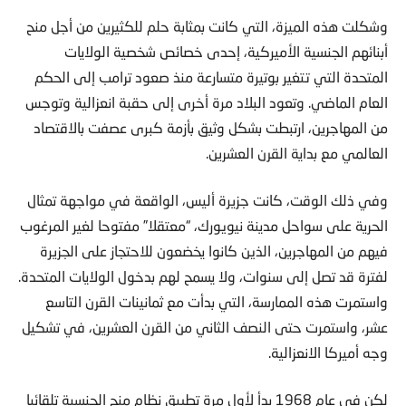
وشكلت هذه الميزة، التي كانت بمثابة حلم للكثيرين من أجل منح
أبنائهم الجنسية الأميركية، إحدى خصائص شخصية الولايات
المتحدة التي تتغير بوتيرة متسارعة منذ صعود ترامب إلى الحكم
العام الماضي. وتعود البلاد مرة أخرى إلى حقبة انعزالية وتوجس
من المهاجرين، ارتبطت بشكل وثيق بأزمة كبرى عصفت بالاقتصاد
العالمي مع بداية القرن العشرين.
وفي ذلك الوقت، كانت جزيرة أليس، الواقعة في مواجهة تمثال
الحرية على سواحل مدينة نيويورك، “معتقلا” مفتوحا لغير المرغوب
فيهم من المهاجرين، الذين كانوا يخضعون للاحتجاز على الجزيرة
لفترة قد تصل إلى سنوات، ولا يسمح لهم بدخول الولايات المتحدة.
واستمرت هذه الممارسة، التي بدأت مع ثمانينات القرن التاسع
عشر، واستمرت حتى النصف الثاني من القرن العشرين، في تشكيل
وجه أميركا الانعزالية.
لكن في عام 1968 بدأ لأول مرة تطبيق نظام منح الجنسية تلقائيا