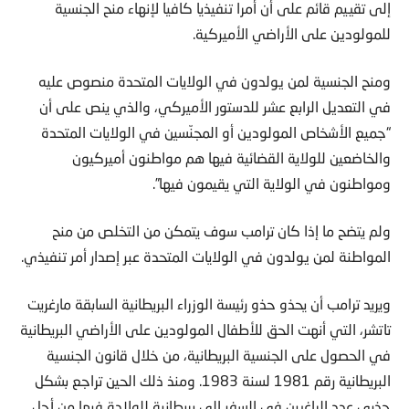
إلى تقييم قائم على أن أمرا تنفيذيا كافيا لإنهاء منح الجنسية
للمولودين على الأراضي الأميركية.
ومنح الجنسية لمن يولدون في الولايات المتحدة منصوص عليه
في التعديل الرابع عشر للدستور الأميركي، والذي ينص على أن
“جميع الأشخاص المولودين أو المجنّسين في الولايات المتحدة
والخاضعين للولاية القضائية فيها هم مواطنون أميركيون
ومواطنون في الولاية التي يقيمون فيها”.
ولم يتضح ما إذا كان ترامب سوف يتمكن من التخلص من منح
المواطنة لمن يولدون في الولايات المتحدة عبر إصدار أمر تنفيذي.
ويريد ترامب أن يحذو حذو رئيسة الوزراء البريطانية السابقة مارغريت
تاتشر، التي أنهت الحق للأطفال المولودين على الأراضي البريطانية
في الحصول على الجنسية البريطانية، من خلال قانون الجنسية
البريطانية رقم 1981 لسنة 1983. ومنذ ذلك الحين تراجع بشكل
جذري عدد الراغبين في السفر إلى بريطانية للولادة فيها من أجل