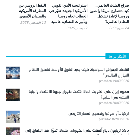
صراع المثلث العالمي..
استراتيجية الأمن القومي
النفط الروسي بين
كيف تتصارع أمريكا والصين
الأمريكية الجديدة: تغيّر في
المطرقة الأمريكية
وروسيا لإعادة تشكيل
الخطاب تجاه روسيا
والسندان الآسيوي
النظام العالمي؟
وتأثيرات اقتصادية عالمية
12 أغسطس,2025
24 مايو,2026
7 ديسمبر,2025
الأكثر قراءة
اقتصاد الجغرافيا السياسية: كيف يعيد الشرق الأوسط تشكيل النظام
التجاري العالمي؟
posted on 19/07/2026
هجوم إيران على الكويت: لماذا فتحت طهران جبهة الاقتصاد والبنية
التحتية في الخليج؟
posted on 20/07/2026
تركيا …آيا صوفيا وتصحيح المسار التاريخي
posted on 02/08/2026
596 تريليون دينار أُنفقت على الكهرباء… فلماذا تحوّل هذا الإنفاق إلى