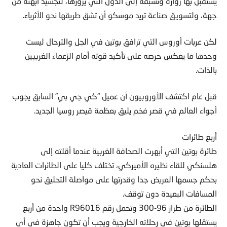
يستقبل بها زواره وتسبقه إلى الدول التي يزورها، لتجسيد أبهته من
جهة، ولتسويق صناعة تريد موسكو أن تشق طريقها نحو الأثرياء.
لكن عربات أوروس التي ترافق بوتين في الحِل والترحال ليست
وحدها ما يعكس حرصه على تأكيد قوته أمام الزعماء الغربيين
بالذات.
قبل عام اكتشف الأوروبيون أن عميل “كي جي بي” السابق يجوب
أجواء العالم في قصر فخم يليق بعظمة قيصر روسيا الجديد.
أربع طائرات
طائرة بوتين التي أبهرت الصحافة الغربية عندما أقلته إلى
هلسنكي للقاء نظيره الأميركي، تختلف كليا على الطائرات العادية
بحكم جسمها العريض جدا وقدرتها على مواصلة التحليق نحو
المسافات البعيدة دون توقف.
الطائرة من طراز 96-300 وتحمل رقم R96016 واحدة من أربع
يستقلها بوتين في رحلاته الخارجية ويجب أن تكون جاهزة في أي