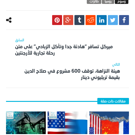
روسيا
طائرات
ميركل تسافر “هادئة جدا وتأكل الزبادي” على متن
رحلة تجارية للأرجنتين
هيئة النزاهة، توقف 600 مشروع في صلاح الدين
بقيمة تريليوني دينار