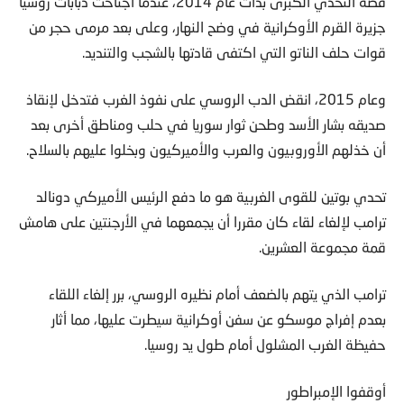
قصة التحدي الكبرى بدأت عام 2014، عندما اجتاحت دبابات روسيا
جزيرة القرم الأوكرانية في وضح النهار، وعلى بعد مرمى حجر من
قوات حلف الناتو التي اكتفى قادتها بالشجب والتنديد.
وعام 2015، انقض الدب الروسي على نفوذ الغرب فتدخل لإنقاذ
صديقه بشار الأسد وطحن ثوار سوريا في حلب ومناطق أخرى بعد
أن خذلهم الأوروبيون والعرب والأميركيون وبخلوا عليهم بالسلاح.
تحدي بوتين للقوى الغربية هو ما دفع الرئيس الأميركي دونالد
ترامب لإلغاء لقاء كان مقررا أن يجمعهما في الأرجنتين على هامش
قمة مجموعة العشرين.
ترامب الذي يتهم بالضعف أمام نظيره الروسي، برر إلغاء اللقاء
بعدم إفراج موسكو عن سفن أوكرانية سيطرت عليها، مما أثار
حفيظة الغرب المشلول أمام طول يد روسيا.
أوقفوا الإمبراطور