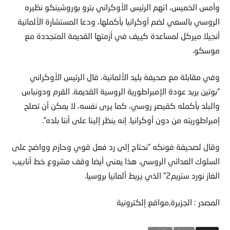
وأمس الخميس، اتهم الرئيس الأوكراني بترو بوروشينكو نظيره
الروسي بالسعي لضم أوكرانيا بأكملها، ودعا المستشارة الألمانية
أنجيلا ميركل لمساعدة كييف في أزمتها القديمة المتجددة مع
موسكو.
وفي مقابلة مع صحيفة بليد الألمانية، قال الرئيس الأوكراني
“بوتين يريد عودة الإمبراطورية الروسية القديمة. القرم ودونباس
والبلد بأكمله كقيصر روسي، كما يرى نفسه، لا يمكن أن تصلح
إمبراطوريته من دون أوكرانيا. إنه ينظر إلينا على أننا بلده”.
وقال لصحيفة فونكه “نحتاج إلى رد فعل قوي وحازم وواضح على
السلوك العدائي الروسي. هذا يعني أيضا وقف مشروع خط أنابيب
الغاز نورد ستريم2” الذي يربط ألمانيا بروسيا.
المصدر : الجزيرة,مواقع إلكترونية