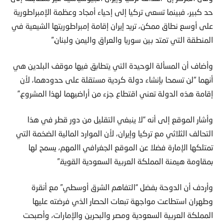
حد كبير، فبينما تسعى تركيا إلى إحياء أمجاد وعظمة الإمبراطورية
على أوسع نطاق ممكن، تريد إيران إقامة إمبراطوريتها الشيعية في
المنطقة التي تمتد بين سوريا والعراق واليمن ولبنان.”
وأضاف أن المسألة الوحيدة التي يتطابق فيها موقف البلدين هي
أنهما “لن تسمحا بإنشاء دولة كردية مستقلة على حدودهما، لأن
إقامة هذه الدولة تعني اقتطاع جزء من أراضيهما لهذا المشروع.”
وأشار الموقع إلى أنه “لا ينبغي التقليل من دور قطر في هذا
التحالف الثلاثي مع تركيا وإيران، لأن الموارد المالية الضخمة التي
تمتلكها الإمارة فضلا عن الموقع الجغرافي االمهم، يسمح لها
بمقاومة هيمنة المملكة العربية السعودية القوية.”
وأردف أن الدوحة بفضل “التفاهم الشرق أوسطي” مع أنقرة
وطهران استطاعت مواجهة تبعات الحصار الذي فرضته عليها
المملكة العربية السعودية ومصر والبحرين والإمارات، وأصبحت