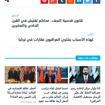
قانون قدسية النجف.. محاكم تفتيش في القرن
الحادي والعشرين
لهذه الأسباب يشتري العراقيون عقارات في تركيا
60 مليار دولار لإعادة رسم
عندما فشل لقاء ترامب
أخطر علاقة اقتصادية في
جغرافيا النفط: هل يغيّر
وشي في إيقاف حرب
العالم: لماذا تحتاج أمريكا
الزيدي مستقبل الاقتصاد
إيران: العالم يقترب من
إلى الصين رغم العداء؟
العراقي؟
أخطر أزمة طاقة منذ عقود
16 مايو,2026