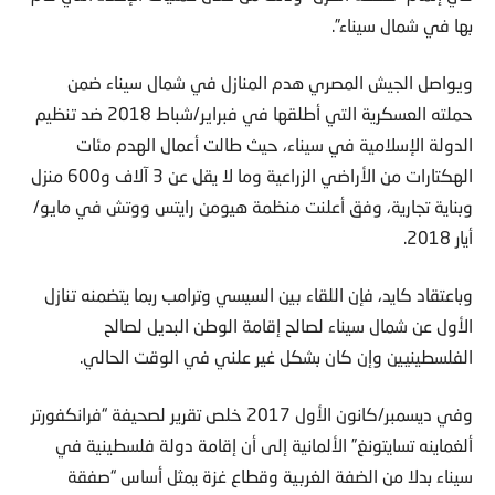
بها في شمال سيناء”.
ويواصل الجيش المصري هدم المنازل في شمال سيناء ضمن
حملته العسكرية التي أطلقها في فبراير/شباط 2018 ضد تنظيم
الدولة الإسلامية في سيناء، حيث طالت أعمال الهدم مئات
الهكتارات من الأراضي الزراعية وما لا يقل عن 3 آلاف و600 منزل
وبناية تجارية، وفق أعلنت منظمة هيومن رايتس ووتش في مايو/
أيار 2018.
وباعتقاد كايد، فإن اللقاء بين السيسي وترامب ربما يتضمنه تنازل
الأول عن شمال سيناء لصالح إقامة الوطن البديل لصالح
الفلسطينيين وإن كان بشكل غير علني في الوقت الحالي.
وفي ديسمبر/كانون الأول 2017 خلص تقرير لصحيفة “فرانكفورتر
ألغماينه تسايتونغ” الألمانية إلى أن إقامة دولة فلسطينية في
سيناء بدلا من الضفة الغربية وقطاع غزة يمثل أساس “صفقة