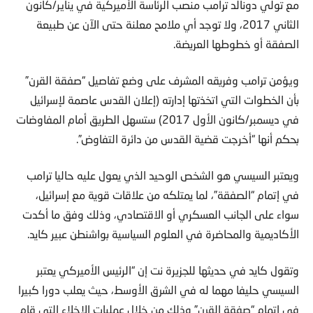
مع تولي دونالد ترامب منصب الرئاسة الأميركية في يناير/كانون
الثاني 2017، ولا توجد أي ملامح معلنة حتى الآن عن طبيعة
الصفقة أو خطوطها العريضة.
ويؤمن ترامب وفريقه المشرف على وضع تفاصيل “صفقة القرن”
بأن الخطوات التي اتخذتها إدارته (إعلان القدس عاصمة لإسرائيل
في ديسمبر/كانون الأول 2017) ستسهل الطريق أمام المفاوضات
بحكم أنها “أخرجت قضية القدس من دائرة التفاوض”.
ويعتبر السيسي هو الشخص الوحيد الذي يعول عليه حاليا ترامب
في إتمام “الصفقة”، لما يمتلكه من علاقات قوية مع إسرائيل،
سواء على الجانب العسكري أو الاقتصادي، وذلك وفق ما أكدت
الأكاديمية والمحاضرة في العلوم السياسية بواشنطن عبير كايد.
وتقول كايد في حديثها للجزيرة نت إن “الرئيس الأميركي يعتبر
السيسي حليفا مهما له في الشرق الأوسط، حيث يعلب دورا كبيرا
في إتمام “صفقة القرن” وذلك من خلال عمليات الإخلاء التي قام