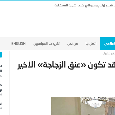
ناء قطاع زراعي وحيواني يقود التنمية المستدامة
لاعلامي
اتصل بنا
من نحن
تغريدات السياسيين
ENGLISH
خير لطهران
قد تكون «عنق الزجاجة» الأخير
اق
ال
26
هج
وا
26
تر
26