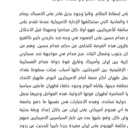
ى إسقاط النظام، وثانيا وجود بديل قادر على الامساك بزمام
ة والمادية التي ستتكلفها الإدارة الامريكية عندما تقدم على
ئغة للأمريكيين، فهو أولا كان محاصرا ومنهكا قبل الاحتلال
ظام صدام حسين على الصمود في وجه تحد خارجي كبير كالغزو
ينتظرون هذه الفرصة للتخلص من حكم صدام حسين، وهم من
لسكان جنوب وشمال البلاد، نجح صدام في مواجهة تحد عسكري
كرية بين إيران وأمريكا، وفارق قوة دولة صدام العسكرية
نيات وعام 2003، وفارق التوازنات الإقليمية بين المرحلتين، كلها أسباب عجلت بسقوط بغداد
طهران أكثر منعة أمام الامريكيين اليوم، فانهيار الاتحاد
قة حينها، يقابله اليوم وجود حلفاء لطهران فاعلين سياسيا
المناصِرة لطهران قوتها الدولية، هذه العوامل وغيرها تجعل
دولية تسانده، وهذه الاعتبارات هي نفسها ما دفع جامعة
ة أي هجوم أمريكي على إيران، من خلال إعداد ورقة بحثية
ن كال، وقع عليها عدد من كبار السياسيين الامريكيبن منهم
 تكلفة الهجوم على إيران مفرِدة جزءا كبيرا للحديث عن ردود