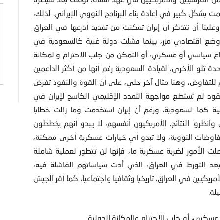
ت بشكل كبير في إعادة بناء البرنامج النووي الإيراني. لذلك،
لينا أن نتذكر أن إيران تمكنت من تمديد أذرعها في العراق
وضع اقتصادي مزر، بينما فشلت دولة غنية كالسعودية في
 نزاع سياسي أو عسكري، أو التمكن من جلب الاحترام والمكانة
دة تلو الأخرى، لقيادة السعودية رغم أنها من أكثر الداعمين
ياهم للتفاوض، وهنا مثال آخر جلي، على أن القوة والنفوذ تفرض
قود لم تستطع مواجهة التمدد الإقليمي الكاسح لإيران في
كية كما السعودية، ورغم أن إيران استخدمت وما زالت خطابا
وانظروا النتائج. الأمريكيون أنفسهم، لا يبدو أنهم يخططون
فاوضات النووية، ولا تبدو أي خيارات عسكرية أخرى ممكنة،
ت الأمور لضربة عسكرية ما، فإنها لن تتطور لعملية شاملة
بعد التورط في العراق، الذي أدت سياساتهم الفاشلة فيه،
مريكيين في العراق، تاريخيا وثقافيا واجتماعيا، كما أقر الجيش
لة.
و عسكري، أو جلب الاحترام والمكانة الدولية