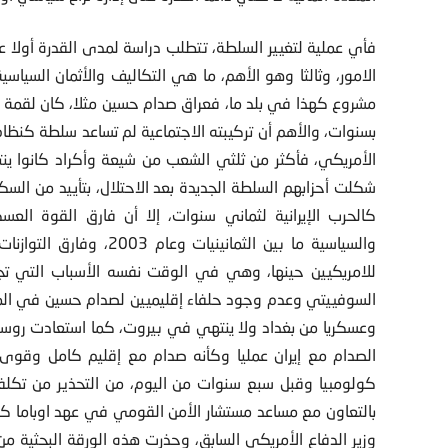
فأي عملية لتغيير السلطة، تتطلب دراسة لمدى القدرة أولا عل
الامور، وثالثا وهو الأهم، ما هي التكاليف والأثمان السياسي
مشروع كهذا في بلد ما، فعراق صدام حسين مثلا، كان لقمة سا
بسنوات، والأهم أن تركيبته الاجتماعية لم تساعد سلطة كن
الأمريكي، فأكثر من ثلثي الشعب من شيعة وأكراد كانوا 
شكلت أحزابهم السلطة الجديدة بعد الاحتلال، بتأييد من ا
كالحرب الإيرانية لثماني سنوات، إلا أن فارق القوة العس
والسياسية ما بين الثماني
للامريكيين حينها، وهي في الوقت نفسه الأسباب التي تجعل 
السوفييتي وعدم وجود حلفاء إقليميين لصدام حسين في المنط
وعسكريا من بغداد ولا ينتهي في بيروت، كما استعادت روسيا 
الصدام مع إيران عمليا وكأنه صدام مع إقليم كامل وقوى 
كولومبيا وقبل سبع سنوات من اليوم، من التحذير من تكلف
بالتعاون مع مساعد مستشار الأمن القومي في عهد اوباما كول
وزير الدفاع الأمريكي السابق، وحذرت هذه الورقة البحثية من