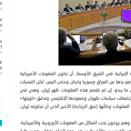
ال
26
ال
ال
26
تد
(7)
26
إل
 الإيرانية في الشرق الأوسط، أن تكون العقوبات الأمريكية
26
فع يدها عن العراق وسوريا ولبنان وحتى اليمن، لكن التمنيات
ا يبدو، إن لم تقصم هذه العقوبات ظهر إيران، وهي في
رة لإضعاف سياسات طهران وصعودها الإقليمي وتدفق «ثورتها»
عقوبات وكأنها (عنق الزجاجة) الأخير الذي أن تجاوزته إيران،
لإيرانيبون، ومنذ سيطرة الخميني على السلطة، عام 1979، وهم يرزخون تحت أشكال من العقوبات الأوروبية والأمريكية،
من الفرنسيين والأمريكيين في عهد الشاه، توقف بعد سيطرة