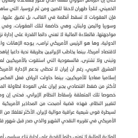
الخميني، لتلجأ طهران لاحقا للصين ومن ثم لروسيا، التي ساهم
فإن العقوبات لا تسقط أنظمة في الغالب، بل تضيق عليها، وع
وسوريا واليمن ولبنان، وهي خاضعة لتلك العقوبات، وفي 
مواجهتها، فالملاءة المالية لا تعني دائما القدرة على إدارة
الدولية، وها هو الرئيس الأمريكي ترامب، يوجه الإهانات واح
لاقتصاد أمريكا، بينما يخاطب الإيرانيين بطريقة ندية داعيا إ
وتبنى ولا تشترى، فالسعودية التي استقوت بالأمريكيبن لع
المشرق العربي، رغم أن إيران لا تحظى بدعم الإدارة الأمري
إسلاميا معاديا للأمريكيين، بينما حاولت الرياض فعل العكس 
لأكثر من ضغط اقتصادي يجبر إيران على العودة لطاولة الم
خصوصا تلك المتعلقة بإسقاط النظام الإيراني، فحتى إن وصل
لتغيير النظام، فهذه قضية أصبحت من المحاذير الأمريكية 
لسيطرة قوى شيعية عراقية موالية لإيران، الأكثر تغلغلا من الأ
الأمريكي في تقريره النقدي الشهير والذي صدر قبل شهور قلي
الملاءة المالية لا تعني دائما القدرة على إدارة نزاع سياسي أ