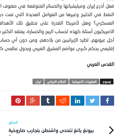
فعل أذرع إيران وميليشياتها والخسائر المتوقعة في صفوف الأ
النفط في الخليج وغيرها من العوامل العديدة التي تمت درا
العسكري؟ وهل لأمريكا القدرة على تحقيق تلك الأهداف؟
الامريكيون أسئلة كهذه لحساب الربح والخسارة، يعتقد الكثير م
أجل عيونهم، لطرد الإيرانيين من بلادهم، ومن دون أي حساب ل
إقليمي يحكم كبرى عواصم المشرق العربي وبدول عظمى كروسيا
القدس العربي
العقوبات الامريكية
النظام الايراني
ايران
بيونغ يانغ تتحدى واشنطن بتجارب صاروخية