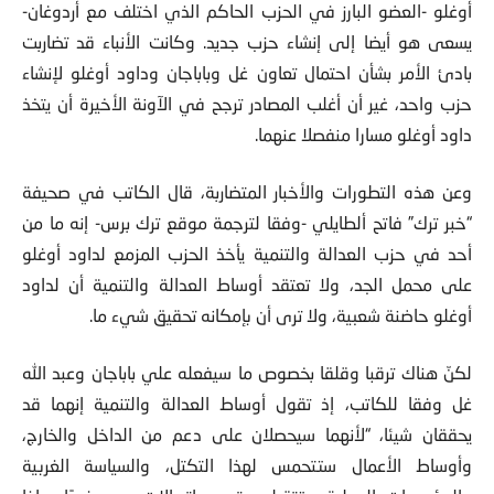
أوغلو -العضو البارز في الحزب الحاكم الذي اختلف مع أردوغان-
يسعى هو أيضا إلى إنشاء حزب جديد. وكانت الأنباء قد تضاربت
بادئ الأمر بشأن احتمال تعاون غل وباباجان وداود أوغلو لإنشاء
حزب واحد، غير أن أغلب المصادر ترجح في الآونة الأخيرة أن يتخذ
داود أوغلو مسارا منفصلا عنهما.
وعن هذه التطورات والأخبار المتضاربة، قال الكاتب في صحيفة
“خبر ترك” فاتح ألطايلي -وفقا لترجمة موقع ترك برس- إنه ما من
أحد في حزب العدالة والتنمية يأخذ الحزب المزمع لداود أوغلو
على محمل الجد، ولا تعتقد أوساط العدالة والتنمية أن لداود
أوغلو حاضنة شعبية، ولا ترى أن بإمكانه تحقيق شيء ما.
لكنّ هناك ترقبا وقلقا بخصوص ما سيفعله علي باباجان وعبد الله
غل وفقا للكاتب، إذ تقول أوساط العدالة والتنمية إنهما قد
يحققان شيئا، “لأنهما سيحصلان على دعم من الداخل والخارج،
وأوساط الأعمال ستتحمس لهذا التكتل، والسياسة الغربية