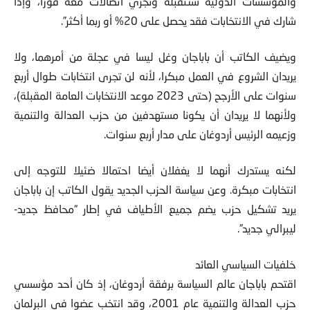
والمؤسسات الدولية ستتقبله وتجري اتصالات معه فورًا، وإذا
شارك في الانتخابات فقد يحصل على 20% أو ربما أكثر”.
ويضيف الكاتب أن باباجان وغل ليسا في عجلة من أمرهما، ولا
يريدان الشروع في العمل مبكرا، لأنه لن تجرى انتخابات طوال أربع
سنوات على الأرجح (حتى 2023 موعد الانتخابات العامة المقبلة)،
ولأنهما لا يريدان أن يكونا مستهدفين من حزب العدالة والتنمية
وزعيمه الرئيس أردوغان على مدار أربع سنوات.
لكنه يستدرك أنهما لا يغفلان أيضا احتمالا ضئيلا للتوجه إلى
انتخابات مبكرة. وعن سياسة الحزب الجديد يقول الكاتب إن باباجان
يريد تشكيل حزب يضم جميع الأطياف في إطار “محافظ جديد-
ليبرالي جديد”.
خلفيات السياسي العائد
اقتحم باباجان عالم السياسة برفقة أردوغان، إذ كان أحد مؤسسي
حزب العدالة والتنمية عام 2001، وقد انتخب عضوا في البرلمان