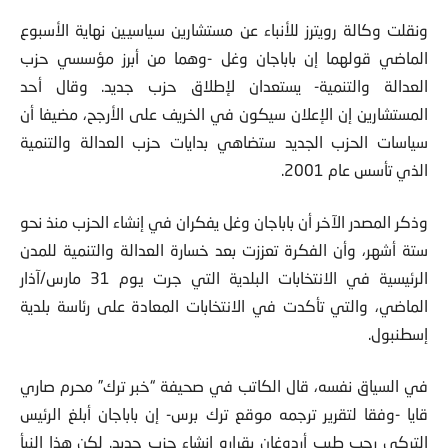
ونقلت وكالة رويترز للأنباء عن مستشارين سياسيين نهاية الأسبوع
الماضي قولهما إن باباجان وغل -وهما من أبرز مؤسسي حزب
العدالة والتنمية- يستعدان لإطلاق حزب جديد. وقال أحد
المستشارين إن الإعلان سيكون في الخريف على الأرجح، مضيفا أن
سياسات الحزب الجديد ستضاهي بدايات حزب العدالة والتنمية
الذي تأسس عام 2001.
وذكر المصدر الآخر أن باباجان وغل يفكران في إنشاء الحزب منذ نحو
ستة أشهر، وأن الفكرة تعززت بعد خسارة العدالة والتنمية للمدن
الرئيسية في الانتخابات البلدية التي جرت يوم 31 مارس/آذار
الماضي، والتي تأكدت في الانتخابات المعادة على رئاسة بلدية
إسطنبول.
في السياق نفسه، قال الكاتب في صحيفة “خبر ترك” محرم صاري
قايا -وفقا لتقرير ترجمه موقع ترك برس- إن باباجان أبلغ الرئيس
التركي رجب طيب أردوغان بقراره إنشاء حزب جديد. لكن هذا النبأ