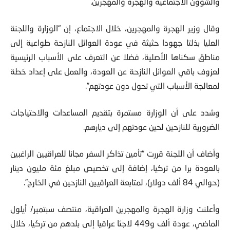
والشؤون الاجتماعية والهجرة والمهجرين.
وقال وزير الهجرة والمهجرين، خلال الاجتماع، إن “الوزارة واللجنة
العليا بذلتا جهودا حثيثة في عودة العوائل النازحة طواعية إلى
مناطق سكناها الأصلية، فضلا عن التعرف على الأسباب الرئيسية
لعزوف باقي العوائل النازحة عن العودة، والعمل على إعداد خطة
لمعالجة الأسباب التي تحول دون عودتهم”.
وشدد على أن الوزارة مستمرة بتقديم المساعدات والاحتياجات
الضرورية للنازحين لحين عودتهم إلى ديارهم.
وأضاف أن اللجنة قررت “تأمين تذاكر السفر مجانا للعراقيين الراغبين
بالعودة برا من تركيا، إضافة إلى تخصيص مبلغ مئة مليون دينار
(حوالي 84 ألف دولار)، لمتابعة العراقيين النازحين في الخارج”.
وأعلنت وزارة الهجرة والمهجرين العراقية، منتصف سبتمبر/ أيلول
الماضي، عودة ألف و449 لاجئا عراقيا إلى بلدهم من تركيا، خلال