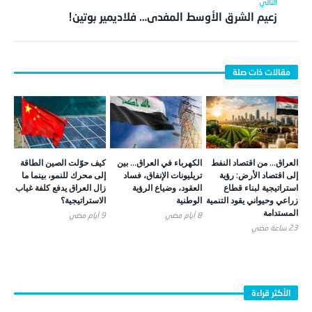
زعيم الشرق الأوسط المفدى… فلاديمير بوتين!
العراق… من اقتصاد النفط
الكهرباء في العراق… بين
كيف حوّلت الصين الطاقة
إلى اقتصاد الأرض: رؤية
تريليونات الإنفاق، فساد
إلى محرك للنمو، بينما ما
استراتيجية لبناء قطاع
العقود، وضياع الرؤية
زال العراق يدفع كلفة غياب
زراعي وحيواني يقود التنمية
الوطنية
الاستراتيجية؟
المستدامة
8 أيام ‎مضي
9 أيام ‎مضي
23 ساعة ‎مضي
الأكثر قراءة