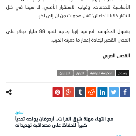
الأساسية للخدمات، وغياب الاستقرار الأمني، لا سيما في ظل
انتشار خلايا لـ”داعش” تشن هجمات من آن إلى آخر.
وتقول الحكومة العراقية إنها بحاجة لنحو 88 مليار دولار على
المدى القصير لإعادة إعمار ما دمرته الحرب.
القدس العربي
الحكومة العراقية
العراق
النازحون
مع انتهاء مهلة شرق الفرات.. أردوغان يواجه تحدياً
كبيراً للحفاظ على مصداقية تهديداته