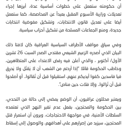
أن حكومته ستعمل على خطوات أساسية عدة، أبرزها إجراء
تعديلات وزارية الأسبوع المقبل بعيداً عن المحاصصة، كما ستعمل
أيضا على تعديل قانون الانتخابات، وتشكيل مفوضية انتخابات
جديدة، ومنع الجماعات المسلحة من تشكيل أحزاب سياسية.
وفي سياق مواقف الأطراف السياسية العراقية كان لافتا ذلك
البيان الذي أصدره الزعيم الشيعي مقتدى الصدر السبت 26 تشرين
الأول/ أكتوبر ، والذي أعلن فيه رفض الاعتداء على المتظاهرين،
وخاطب الحكومة قائلا “إذا أردتم من الشعب أن لا يَقتُل ولا يَحرِق
فيا فاسدين كفوا أيديكم عنهم، استقيلوا قبل أن تُقالوا.. أو أصلحوا
قبل أن تُزالوا.. وإلا فلات حين مناص”.
ويعتبر محللون عراقيون، أن الوضع يمضي إلى حالة من التحدي،
بين الحكومة والمحتجين، بفعل عدم تغير النهج الذي تعتمده
السلطات الأمنية، في مواجهة الاحتجاجات، ويرون أن استمرار قتل
المحتجين، سيزيد من إصرارهم على أهدافهم، والوصول إلى إسقاط