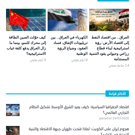
العراق… من اقتصاد النفط
الكهرباء في العراق… بين
كيف حوّلت الصين الطاقة
إلى اقتصاد الأرض: رؤية
تريليونات الإنفاق، فساد
إلى محرك للنمو، بينما ما
استراتيجية لبناء قطاع
العقود، وضياع الرؤية
زال العراق يدفع كلفة غياب
زراعي وحيواني يقود التنمية
الوطنية
الاستراتيجية؟
المستدامة
8 أيام ‎مضي
9 أيام ‎مضي
14 ساعة ‎مضي
الأكثر قراءة
اقتصاد الجغرافيا السياسية: كيف يعيد الشرق الأوسط تشكيل النظام
التجاري العالمي؟
posted on 19/07/2026
هجوم إيران على الكويت: لماذا فتحت طهران جبهة الاقتصاد والبنية
التحتية في الخليج؟