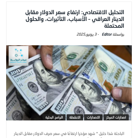
التحليل الاقتصادي: ارتفاع سعر الدولار مقابل
الدينار العراقي – الأسباب، التأثيرات، والحلول
المحتملة
Editor
-
3 يونيو,2025
اصدارات المركز
الاصدارات
الانشطة
البرامج البحثية
الباحثة شذا خليل * شهد مؤخرا ارتفاعًا في سعر صرف الدولار مقابل الدينار
العراقي، حيث أغلقت الأسواق الرئيسية في بغداد والبصرة بسعر ب ...