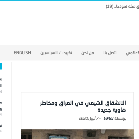
لاعلامي
اتصل بنا
من نحن
تغريدات السياسيين
ENGLISH
اق
ال
26
الانشقاق الشيعي في العراق ومخاطر
هج
وا
هاوية جديدة
26
Editor
-
7 أبريل,2020
تر
26