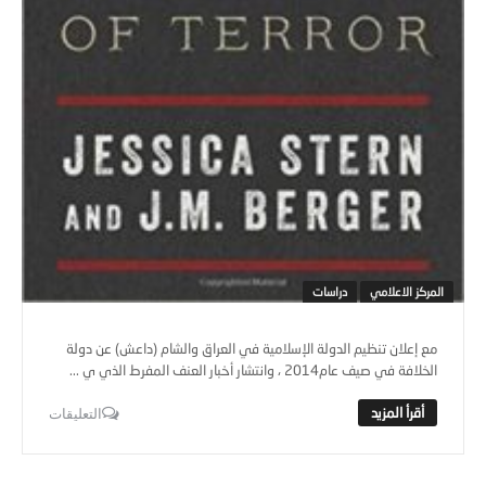
المركز الاعلامي
دراسات
مع إعلان تنظيم الدولة الإسلامية في العراق والشام‮ (‬داعش‮) ‬عن دولة
الخلافة في صيف عام‮ ‬2014،‮ ‬وانتشار أخبار العنف المفرط الذي ي ...
التعليقات