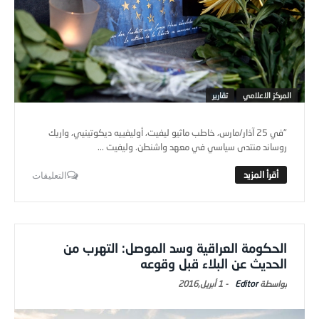
المركز الاعلامي
تقارير
"في 25 آذار/مارس، خاطب ماثيو ليفيت، أوليفييه ديكوتينيي، واريك
روساند منتدى سياسي في معهد واشنطن. وليفيت ...
التعليقات
الحكومة العراقية وسد الموصل: التهرب من
الحديث عن البلاء قبل وقوعه
Editor
-
1 أبريل,2016