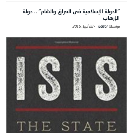
‮”‬الدولة الإسلامية في العراق والشام‮” .. ‬دولة
الإرهاب
Editor
-
22 أبريل,2016