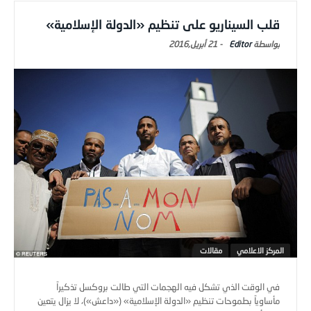
قلب السيناريو على تنظيم «الدولة الإسلامية»
Editor
-
21 أبريل,2016
المركز الاعلامي
مقالات
في الوقت الذي تشكل فيه الهجمات التي طالت بروكسل تذكيراً
مأساوياً بطموحات تنظيم «الدولة الإسلامية» («داعش»)، لا يزال يتعين