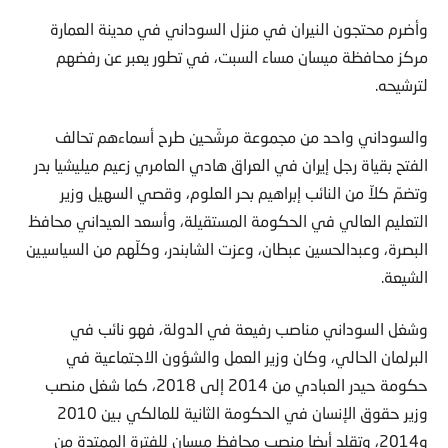
وأضرم محتجون النيران في منزل السوداني في مدينة العمارة
مركز محافظة ميسان مساء السبت، في تطور يعبر عن رفضهم
لترشيحه.
والسوداني واحد من مجموعة مرشّحين طرح أسماءهم تحالف
الفتح بقياة رجل إيران في العراق هادي العامري زعيم ميليشيا بدر
وتضمّ كلاّ من النائب إبراهيم بحر العلوم، وقصي السهيل وزير
التعليم العالي في الحكومة المستقيلة، وأسعد العيداني محافظ
البصرة، وعبدالحسين عبطان، وعزت الشابندر، وكلّهم من السياسيين
الشيعة.
وشغل السوداني مناصب رفيعة في الدولة، فهو نائب في
البرلمان الحالي، وكان وزير العمل والشؤون الاجتماعية في
حكومة حيدر العبادي من 2014 إلى 2018، كما شغل منصب
وزير حقوق الإنسان في الحكومة الثانية للمالكي بين 2010
و2014، وتقلد أيضا منصب محافظ ميسان للفترة الممتدة من