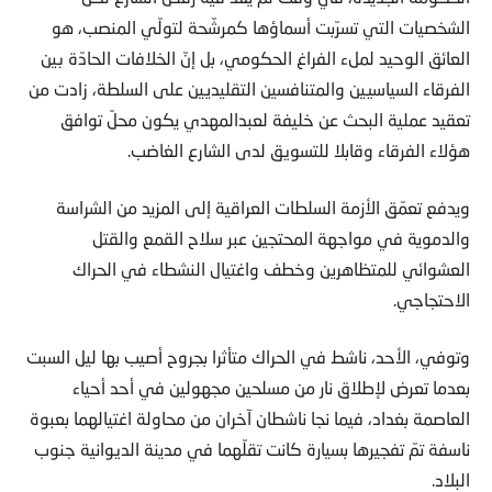
الشخصيات التي تسرّبت أسماؤها كمرشّحة لتولّي المنصب، هو
العائق الوحيد لملء الفراغ الحكومي، بل إنّ الخلافات الحادّة بين
الفرقاء السياسيين والمتنافسين التقليديين على السلطة، زادت من
تعقيد عملية البحث عن خليفة لعبدالمهدي يكون محلّ توافق
هؤلاء الفرقاء وقابلا للتسويق لدى الشارع الغاضب.
ويدفع تعمّق الأزمة السلطات العراقية إلى المزيد من الشراسة
والدموية في مواجهة المحتجين عبر سلاح القمع والقتل
العشوائي للمتظاهرين وخطف واغتيال النشطاء في الحراك
الاحتجاجي.
وتوفي، الأحد، ناشط في الحراك متأثرا بجروح أصيب بها ليل السبت
بعدما تعرض لإطلاق نار من مسلحين مجهولين في أحد أحياء
العاصمة بغداد، فيما نجا ناشطان آخران من محاولة اغتيالهما بعبوة
ناسفة تمّ تفجيرها بسيارة كانت تقلّهما في مدينة الديوانية جنوب
البلاد.