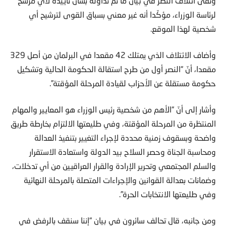
ونفى ائتلاف النصر في بيان ما تم تداوله بشأن تأييده لأي مرشح
لرئاسة الوزراء، مؤكّدا أنه غير معني بسباق القوى لترشيح أي
شخصية لهذا الموقع.
وأضاف الائتلاف الذي يمتلك 42 مقعدا في البرلمان من أصل 329
مقعدا، أنّ “النصر أول من طرح استقالة الحكومة الحالية وتشكيل
حكومة مستقلة عن الأحزاب لقيادة المرحلة المؤقتة”.
وأشار إلى أنّ “الأهم من شخصية رئيس الوزراء هو المعايير والمهام
المنتظرة من المرحلة المؤقتة، وفي طليعتها الالتزام بخارطة طريق
واضحة وبسقوف زمنية محددة لإجراء التغيير بتنفيذ العدالة
ومحاسبة الجناة وحصر السلاح بيد الدولة واستعادة الاستقرار
والسلم المجتمعي وتحرير الإرادة والقرار العراقيين من أي تدخلات،
وضمانات بعدالة القوانين والإجراءات المتصلة بالمرحلة النهائية
وفي طليعتها الانتخابات الحرة”.
ومن جانبه، قال تحالف سائرون في بيان “إننا سنقف بالرفض في