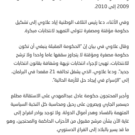
2009 إلى 2010.
وفي الأثناء، دعا رئيس ائتلاف الوطنية إياد علاوي إلى تشكيل
حكومة مؤقتة ومصغرة تتولى التمهيد لانتخابات مبكرة.
وقال علاوي في بيان إنّ “الحكومة المقبلة ينبغي أن تكون
حكومة مصغرة ومؤقتة لا يتجاوز سقفها عاما واحدا ولا ترشح
للانتخابات، تهيئ لإجراء انتخابات نزيهة وشفافة بقانون انتخابات
جديد”. ودعا علاوي، الذي يشغل تحالفه 21 مقعدا في البرلمان،
إلى “الإسراع في إيجاد حل للأزمة الحالية”.
وأجبر المحتجون حكومة عادل عبدالمهدي على الاستقالة مطلع
ديسمبر الجاري ويصرون على رحيل ومحاسبة كل النخبة السياسية
المتهمة بالفساد وهدر أموال الدولة. ولا توجد بوادر انفراج إلى
غاية الآن بشأن مرشح مقبول من الأحزاب الحاكمة والمحتجين، وهو
ما قد يسير بالبلاد إلى الفراغ الدستوري.