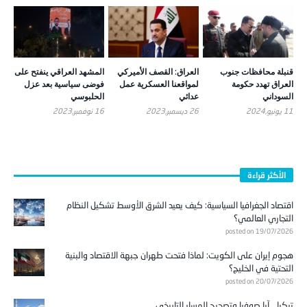
قنبلة محافظات جنوب
العراق: القصف الأميركي
المشهد العراقي ينفتح على
العراق تهدد حكومة
لمواقعنا العسكرية عمل
فوضى سياسية بعد عزل
السوداني
عدائي
الحلبوسي
11 يونيو,2024
26 ديسمبر,2023
16 نوفمبر,2023
الأكثر قراءة
اقتصاد الجغرافيا السياسية: كيف يعيد الشرق الأوسط تشكيل النظام
التجاري العالمي؟
posted on 19/07/2026
هجوم إيران على الكويت: لماذا فتحت طهران جبهة الاقتصاد والبنية
التحتية في الخليج؟
posted on 20/07/2026
تركيا …آيا صوفيا وتصحيح المسار التاريخي