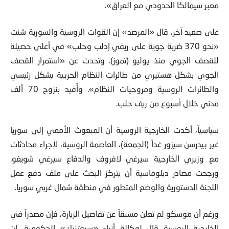
معبر سيمالكا الحدودي مع العراق».
على صعيد آخر، قال «المرصد» إن القوات الروسية والسورية شنت
«نحو 370 ضربة جوية على ريفي إدلب وحلب» في أعلى حصيلة
للقصف الجوي منذ يوليو (تموز). وتحدث عن «استمرار القصف
الجوي بشكل هستيري من طائرات النظام الحربية بشكل رئيسي
والطائرات الروسية ومروحيات النظام». وأُفيد بنزوح 70 ألف
مدني خلال أسبوع من ريف حلب.
سياسياً، أكدت الخارجية الروسية أن المبعوث الأممي إلى سوريا
غير بيدرسن سيزور غداً (الجمعة)، العاصمة الروسية، لإجراء محادثات
مع وزيري الخارجية سيرغي لافروف والدفاع سيرغي شويغو.
ورجحت مصادر دبلوماسية أن يتركز البحث على ملف دفع عمل
اللجنة الدستورية والوضع المتطور في منطقة شمال غربي سوريا.
ورغم أن موسكو لم تعلن مسبقاً عن تفاصيل الزيارة، فإن مصدراً في
الخارجية الروسية قال لوكالة أنباء «سبوتنيك» الحكومية، إن