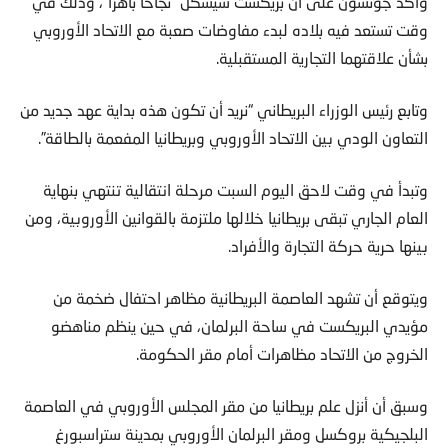
وأكد جونسون على أن بريكست سيشكل “نجاحا باهرا”، وذلك في
وقت تستعد فيه بلاده لبدء مفاوضات صعبة مع الاتحاد الأوروبي
بشأن علاقتهما التجارية المستقبلية.
وتابع رئيس الوزراء البريطاني “نريد أن تكون هذه بداية عهد جديد من
التعاون الودي بين الاتحاد الأوروبي وبريطانيا المفعمة بالطاقة”.
وتبدأ في وقت لاحق اليوم السبت مرحلة انتقالية تنتهي بنهاية
العام الجاري تبقى بريطانيا خلالها ملتزمة بالقوانين الأوروبية، ومن
بينها حرية حركة التجارة والأفراد.
ويتوقع أن تشهد العاصمة البريطانية مظاهر احتفال ضخمة من
مؤيدي البريكست في ساحة البرلمان، في حين ينظم مناهضو
الخروج من الاتحاد مظاهرات أمام مقر الحكومة.
وسبق أن أنزل علم بريطانيا من مقر المجلس الأوروبي في العاصمة
البلجيكية بروكسل ومقر البرلمان الأوروبي بمدينة ستراسبورغ