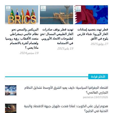
قطر تهدد بتجميد إمدادات
تهديد قطر بوقف صادرات
البريكس والسعي نحو
الغاز لأوروبا: شتاء قارس
الغاز الطبيعي المسال: تحدٍ
نظام عالمي ديمقراطي
يلوح في الأفق
لطموحات الاتحاد الأوروبي
متعدد الأقطاب: رؤية روسيا
في الاستدامة
واهتمام أنقرة بالانضمام
27 يوليو,2025
ماذا يعني ؟
19 يناير,2025
19 سبتمبر,2024
الأكثر قراءة
اقتصاد الجغرافيا السياسية: كيف يعيد الشرق الأوسط تشكيل النظام
التجاري العالمي؟
posted on 19/07/2026
هجوم إيران على الكويت: لماذا فتحت طهران جبهة الاقتصاد والبنية
التحتية في الخليج؟