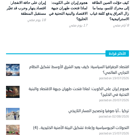
كيف حوّلت الصين الطاقة
هجوم إيران على الكويت:
إيران على حافة الانفجار:
إلى محرك للنمو، بينما ما
لماذا فتحت طهران جبهة
اقتصاد ينهار وحرب قد تغيّر
زال العراق يدفع كلفة غياب
الاقتصاد والبنية التحتية في
مستقبل المنطقة
الاستراتيجية؟
الخليج؟
18 يوم ‎مضي
8 أيام ‎مضي
17 يوم ‎مضي
الأكثر قراءة
اقتصاد الجغرافيا السياسية: كيف يعيد الشرق الأوسط تشكيل النظام
التجاري العالمي؟
posted on 19/07/2026
هجوم إيران على الكويت: لماذا فتحت طهران جبهة الاقتصاد والبنية
التحتية في الخليج؟
posted on 20/07/2026
تركيا …آيا صوفيا وتصحيح المسار التاريخي
posted on 02/08/2026
التحولات الجيوسياسية وإعادة تشكيل البيئة الأمنية الخليجية.. (4)
posted on 15/07/2026