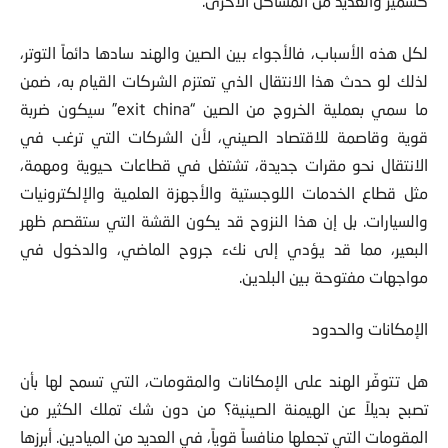
كشمير والعديد من المشاكل الأخرى.
لكل هذه الأسباب، فالأجواء بين الصين والهند سادها دائماً التوتر،
لذلك لو حدث هذا الانتقال الذي تعتزم الشركات القيام به، ضمن
ما سمي بعملية الخروج من الصين “exit china” سيكون ضربة
قوية وقاصمة للاقتصاد الصيني، لأن الشركات التي ترغب في
الانتقال نحو مقرات جديدة، تشتغل في قطاعات حيوية ومهمة،
مثل قطاع الخدمات اللوجستية والأجهزة العلمية والإلكترونيات
والسيارات. بل إن هذا النزوح قد يكون القشة التي ستقصم ظهر
البعير، مما قد يؤدي إلى نكء جروح الماضي، والدخول في
مواجهات مفتوحة بين البلدين.
الإمكانات والحدود
هل تتوفّر الهند على الإمكانات والمقومات، التي تسمح لها بأن
تصبح بديلاً عن الهيمنة الصينية؟ من دون شك تملك الكثير من
المقومات التي تجعلها منافساً قوياً، في العديد من الميادين. أبرزها