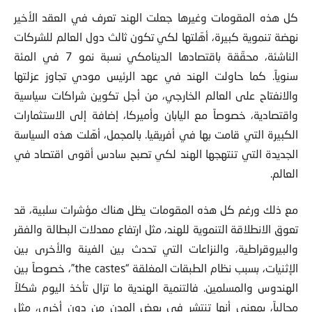
كل هذه المقومات وغيرها جعلت الهند تعرف في العقد الأخير
نهضة تنموية كبيرة، أهّلتها لكي تكون ثالث دول العالم للشركات
الناشئة، محقّقة باقتصادها الدينامكي نسبة نمو 7 في المئة
سنوياً. كما حاولت الهند في عهد الرئيس مودي تجاوز عزلتها
والانفتاح على العالم الخارجي، من أجل تكوين شراكات سياسية
واقتصادية، خصوصاً مع اليابان وأميركا، إضافة إلى الاستثمارات
الكبيرة التي قامت بها في أفريقيا. بالمجمل، أهّلت هذه السياسة
الجديدة التي تنتهجها الهند لكي تصبح سادس أقوى اقتصاد في
العالم.
مع ذلك ورغم كل هذه المقومات يظل هناك مؤشرات سلبية، قد
تعوق الانطلاقة التنموية للهند، مثل ارتفاع معدلات البطالة والفقر
والبيروقراطية، والنزاعات التي تحدث بين الفينة والأخرى بين
الإثنيات، بسبب نظام الطبقات المغلقة “the castes”، خصوصاً بين
الهندوس والمسلمين. فالتنمية الهندية ما تزال تأخذ اليوم شكلاً
مجالياً، بمعنى أنها تنتشر في بعض المدن من دون أخرى، مثل