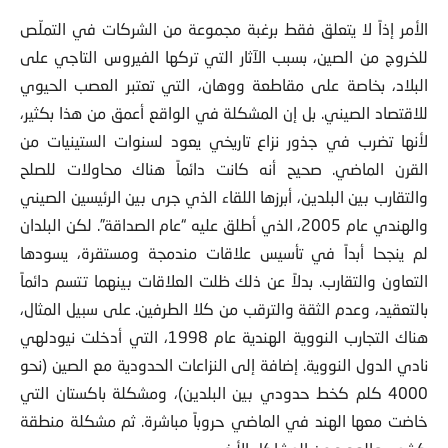
الأمر إذاً لا يتعلق فقط برغبة مجموعة من الشركات في التملّص
للخروج من الصين، بسبب الآثار التي تركها الفيروس التاجي على
البلاد، بخاصة على مقاطعة ووهان، التي تعتبر العصب الحيوي
للاقتصاد الصيني. بل إن المشكلة في الواقع أعمق من هذا بكثير،
لأنها تضرب في جذور نزاع تاريخي يعود لسنوات الستينيات من
القرن الماضي. صحيح أنه كانت دائماً هناك محاولات للصلح
والتقارب بين البلدين، أبرزها اللقاء الذي جرى بين الرئيسين الصيني
والهندي عام 2005، الذي أطلق عليه “عام الصداقة”. لكن البلدان
لم ينجحا أبداً في تأسيس علاقات مندمجة ومستقرة، يسودها
التعاون والتقارب. بدلاً عن ذلك ظلت العلاقات بينهما تتسم دائماً
بالتعقيد، وعدم الثقة والترقب من كلا الطرفين. على سبيل المثال،
هناك التجارب النووية الهندية عام 1998، التي أدخلت نيودلهي
نادي الدول النووية. إضافة إلى النزاعات الحدودية مع الصين (نحو
4000 كلم كخط حدودي بين البلدين)، ومشكلة باكستان التي
خاضت معها الهند في الماضي حروباً مباشرة. ثم مشكلة منطقة