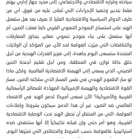
سيادته وقراره الاقتصادي والاجتماعي، إلى مجرد جهاز إداري يهتم
فقط بتدبير وتنفيذ الإجراءات التي تُملى عليه من فوق، أي من
طرف الدوائر السياسية والاقتصادية العليا. لا نعرف بعد هل ستعمل
الهند على استنساخ النموذج التنموي الغربي كما فعلت الصين، أم
أنها ستعمل على بناء نموذج تنموي مغاير، يتجاوز المفارقات
والتناقضات التي ميّزت العولمة لحد الآن. من المؤكد أن الولايات
المتحدة ستسعى اليوم جاهدة، إلى تعزيز القدرات الهندية من أجل
خلق حالة توازن في المنطقة، ومن أجل تقليم أجنحة التنين
الصيني، الذي يسعى إلى الهيمنة الاقتصادية العالمية. ولكن ماذا
لو سار الطموح الهندي في نفس المسار الذي سلكته الصين، مسار
القوة الاقتصادية والهيمنة الإمبريالية المهدِّدة للمصالح الرأسمالية
الغربية والأميركية؟ الآن تسعى أميركا لدمج الهند في الاقتصاد
العالمي ضد الصين، غير أن هذا الدمج سيكون بشروط وإملاءات
العولمة، التي من المنتظر أن تجعل الهند تحت الوصاية الاقتصادية
الغربية، وهو أمر حتى وإن قبلته تكتيكياً إلا أنها ستنتفض ضده
استراتيجياً. فالعولمة حسب الشروط والخصائص التي تميّزها اليوم،