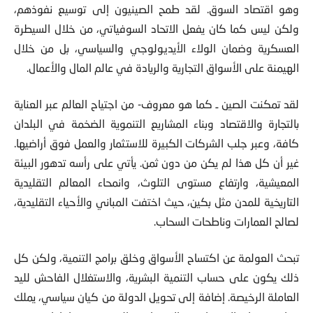
وهو اقتصاد السوق. لقد طمح الصينيون إلى توسيع نفوذهم،
ولكن ليس كما كان يفعل الاتحاد السوفياتي، من خلال السيطرة
العسكرية وضمان الولاء الأيديولوجي والسياسي، بل من خلال
الهيمنة على الأسواق التجارية والريادة في عالم المال والأعمال.
لقد تمكنت الصين ـ كما هو معروف- من اجتياح العالم عبر العناية
بالتجارة والاقتصاد وبناء المشاريع التنموية الضخمة في البلدان
كافة، وعبر جلب الشركات الكبيرة للاستثمار والعمل فوق أراضيها.
غير أن كل هذا لم يكن من دون ثمن. يأتي على رأسه تدهور البيئة
المعيشية، وارتفاع مستوى التلوث، وانمحاء المعالم التقليدية
التاريخية للمدن مثل بكين، حيث اختفت المباني والأحياء التقليدية،
لصالح العمارات وناطحات السحاب.
تبحث العولمة عن اكتساح الأسواق وخلق برامج التنمية، ولكن كل
ذلك يكون على حساب التنمية البشرية، والاستغلال الفاحش لليد
العاملة الرخيصة. إضافة إلى تحويل الدولة من كيان سياسي، يملك