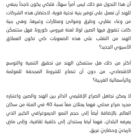
أن هذا التحول مع ذلك ليس أمراً سهلاً، فلكي يكون ناجحاً ينبغي
للهند أن تعمل على توفير بنية تحتية قوية، لاحتضان هذه الشركات
من وعاء عقاري، وطرق وموانئ ومطارات وغيرها، وهي بنية
كانت تتفوق فيها الصين لولا لعنة فيروس كورونا. فهل ستتمكّن
الهند من التغلب على هذه الصعوبات كي تكون العملاق
الآسيوي الجديد؟
أكثر من ذلك هل ستتمكن الهند من تحقيق التنمية والتوسع
الاقتصادي، من دون أن تنصاع للشروط المجحفة للعولمة
والرأسمالية الغربية؟
لا يمكن تجاهل الصراع الإقليمي الدائر بين الهند والصين واعتباره
مجرد صراع محلي. فهما يمثلان معاً نسبة 40 في المئة من سكان
العالم. بالإضافة أيضاً إلى حجم النمو الديموغرافي الكبير الذي
يعرفه البلدان، فهما أيضا يستندان إلى خلفية ثقافية، وإلى ماضٍ
تاريخيّ وحضاريّ عريق.