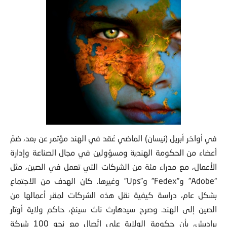
في أواخر أبريل (نيسان) الماضي عُقد في الهند مؤتمر عن بعد، ضمّ
أعضاء من الحكومة الهندية ومسؤولين في مجال الصناعة وإدارة
الأعمال، مع مدراء مئة من الشركات التي تعمل في الصين، مثل
“Adobe” و”Fedex” و”Ups” وغيرها. كان الهدف من الاجتماع
بشكل عام، دراسة كيفية نقل هذه الشركات لمقر أعمالها من
الصين إلى الهند. وصرح سيدهارث ناث سينغ، حاكم ولاية أوتار
براديش، بأن حكومة الولاية على اتّصال مع نحو 100 شركة