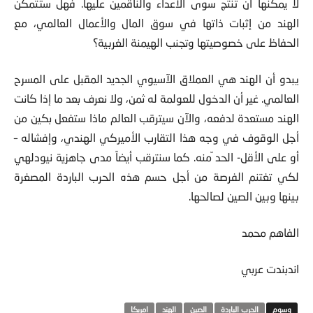
لا يمكنها أن تنتج سوى الأعداء والناقمين عليها. فهل ستتمكن
الهند من إثبات ذاتها في سوق المال والأعمال العالمي، مع
الحفاظ على خصوصيتها وتجنب الهيمنة الغربية؟
يبدو أن الهند هي العملاق الآسيوي الجديد المقبل على المسرح
العالمي. غير أن الدخول للعولمة له ثمن، ولا نعرف بعد ما إذا كانت
الهند مستعدة لدفعه، والآن سيترقب العالم ماذا ستفعل بكين من
أجل الوقوف في وجه هذا التقارب الأميركي الهندي، وإفشاله –
أو على الأقل- الحد ّمنه. كما سنترقب أيضاً مدى جاهزية نيودلهي
لكي تغتنم الفرصة من أجل حسم هذه الحرب الباردة المصغرة
بينها وبين الصين لصالحها.
الفاهم محمد
اندبندت عربي
الحرب الباردة
الصين
الهند
امريكا‬