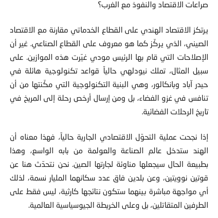
صراعات الاقتصاد والنفوذ مع الغرب؟
يرتكز الاقتصاد الهندي على القطاع الخدماتي مقارنة مع الاقتصاد
الصيني، الذي يركّز كما هو معروف على القطاع الصناعي. غير أن
الإصلاحات التي قام بها الرئيس مودي غيّرت هذه الموازين. على
سبيل المثال، تملك نيودلهي حالياً قواعد تكنولوجية هائلة في
حيدر آباد وبانكالور، وهي البنية التكنولوجية التي مكّنتها من أن
تنافس في غزو الفضاء، بل ومن إرسال أرخص رحلة إلى المريخ في
تاريخ الرحلات الفضائية.
إذا نجحت عملية التحوّل الاقتصادي الجارية حالياً، فهذا معناه أن
الهند ستدخل عالم الصناعة والعولمة من بابه الواسع، وهذا
بطبيعة الحال سيجعلها مناوئة لجارتها الصين. نحن نتحدّث هنا عن
قوتين نوويتين، وعن بلدين فاق عدد سكانهما المليار نسمة، لذلك
أي مواجهة مباشرة بينهما ستكون نتائجها كارثية، ليس فقط على
الطرفين المتقاتلين، بل وعلى الخريطة الجيوسياسية العالمية.