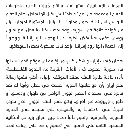
الهجمات الإسرائيلية استهدفت مواقع جُهزت لنصب منظومات
الدفاع الموعودة من نوع “خرداد” التي يقال إنها تعادل نظام الدفاع
الروسي إس 300، ضمن محاولات إسرائيل المستمرة لحرمان إيران
من قواعد دائمة في سورية، وقد نجحت بذلك بالفعل، مع تعاون
روسي خفي، بدءاً بغض الطرف عن الهجمات الإسرائيلية، ووصولاً
إلى احتمال أنها تزود إسرائيل بإحداثيات عسكرية يمكن استهدافها.
بعد أن مُنعت إيران، وبشكل كبير، من إقامة أي موقع قدم ثابت لها
في سورية، خصوصا في الأماكن القريبة من الحدود الفلسطينية،
تأتي حادثة طائرة التنف لتعقّد الموقف الإيراني أكثر، ففيها رسالة
تحذّر إيران بأن مواصلاتها الجوية أصبحت في خطر، وأنها لم تعد
قادرةً على استخدام المعبر الجوي الواصل بين طهران ودمشق أو
طهران وبيروت، عبر العراق، وهو جسر التنف الجوي الذي تحرص
أميركا على الاحتفاظ به، والسيطرة على محيطه ضمن الحدود
السورية والعراقية، وتقيم حاليا مجالا جويا موازيا يزيد من إمكانية
السيطرة التامة على المعبر، في تصميمٍ واضح على إيقاف تمدّد