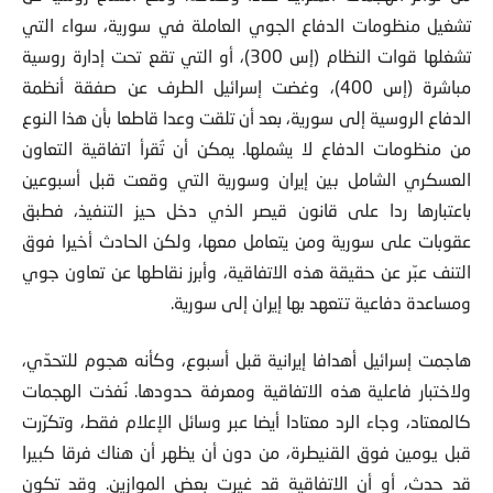
تشغيل منظومات الدفاع الجوي العاملة في سورية، سواء التي
تشغلها قوات النظام (إس 300)، أو التي تقع تحت إدارة روسية
مباشرة (إس 400)، وغضت إسرائيل الطرف عن صفقة أنظمة
الدفاع الروسية إلى سورية، بعد أن تلقت وعدا قاطعا بأن هذا النوع
من منظومات الدفاع لا يشملها. يمكن أن تُقرأ اتفاقية التعاون
العسكري الشامل بين إيران وسورية التي وقعت قبل أسبوعين
باعتبارها ردا على قانون قيصر الذي دخل حيز التنفيذ، فطبق
عقوبات على سورية ومن يتعامل معها، ولكن الحادث أخيرا فوق
التنف عبّر عن حقيقة هذه الاتفاقية، وأبرز نقاطها عن تعاون جوي
ومساعدة دفاعية تتعهد بها إيران إلى سورية.
هاجمت إسرائيل أهدافا إيرانية قبل أسبوع، وكأنه هجوم للتحدّي،
ولاختبار فاعلية هذه الاتفاقية ومعرفة حدودها. نُفذت الهجمات
كالمعتاد، وجاء الرد معتادا أيضا عبر وسائل الإعلام فقط، وتكرّرت
قبل يومين فوق القنيطرة، من دون أن يظهر أن هناك فرقا كبيرا
قد حدث، أو أن الاتفاقية قد غيرت بعض الموازين. وقد تكون