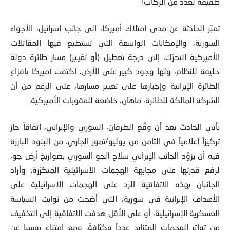
طفيفة لعدد من الركاب!
تعبّر الحادثة عن مدى امتلاك أميركا، إلى جانب إسرائيل، الأجواء
السورية، والإمكانات الواسعة التي تستطيع فيها المقاتلات
الأميركية التحرّك، إلى درجة تعطيل (أو تغيير) مسار طائرة دولة
حليفة للنظام، ولها وجود كبير على الأرض. اكتفت أميركا بإفزاع
الطائرة الإيرانية وإجبارها على تغيير مسارها، على الرغم من أن
الشركة المالكة للطائرة، ماهان، خاضعة للعقوبات الأميركية.
يأتي الحادث بعد أن وقَّع الطرفان، السوري والإيراني، اتفاقاً حاز
تركيزاً إعلامياً في الثامن من يوليو/تموز الجاري، من البنود البارزة
فيه أن يزوّد الجانب الإيراني سلاح الجو السوري بصواريخ أرض جو،
لرفع قدرتها على مجابهة الهجمات الإسرائيلية المتكرّرة. وأراد
الجانبان بهذه الاتفاقية الرد على الهجمات الإسرائيلية على
الأهداف الإيرانية في سورية، التي أضحت من ثوابت السياسة
العسكرية الإسرائيلية، أو على الأقل هدفت الاتفاقية إلى التخفيف
من تواتر الهجمات المتزايد عدداً وكثافةً. ومع امتناع روسيا عن