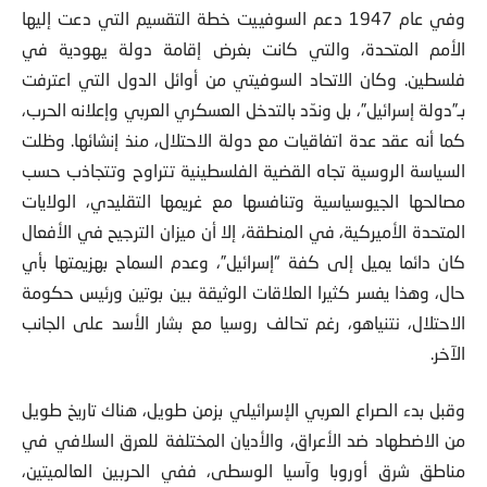
وفي عام 1947 دعم السوفييت خطة التقسيم التي دعت إليها
الأمم المتحدة، والتي كانت بغرض إقامة دولة يهودية في
فلسطين. وكان الاتحاد السوفيتي من أوائل الدول التي اعترفت
بـ”دولة إسرائيل”، بل وندّد بالتدخل العسكري العربي وإعلانه الحرب،
كما أنه عقد عدة اتفاقيات مع دولة الاحتلال، منذ إنشائها. وظلت
السياسة الروسية تجاه القضية الفلسطينية تتراوح وتتجاذب حسب
مصالحها الجيوسياسية وتنافسها مع غريمها التقليدي، الولايات
المتحدة الأميركية، في المنطقة، إلا أن ميزان الترجيح في الأفعال
كان دائما يميل إلى كفة “إسرائيل”، وعدم السماح بهزيمتها بأي
حال، وهذا يفسر كثيرا العلاقات الوثيقة بين بوتين ورئيس حكومة
الاحتلال، نتنياهو، رغم تحالف روسيا مع بشار الأسد على الجانب
الآخر.
وقبل بدء الصراع العربي الإسرائيلي بزمن طويل، هناك تاريخ طويل
من الاضطهاد ضد الأعراق، والأديان المختلفة للعرق السلافي في