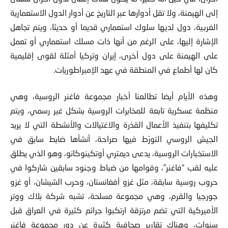
أخرى، في حين أنه كثيرا ما يكون هناك إغفال لدول أخرى تسعى
إلى الهيمنة، ولا تقل أدوارها عبر التاريخ عن أدوار الدول الاستعمارية
الغربية، دول لديها سلوك استعماري قديما أو حديثا، ويتم تجاهل
الإشارة إليها، على الرغم من أنها ذات مسلك استعماري أو تعمل
على الهيمنة على دول أخرى، إيران وتركيا أمثلة لقوى إقليمية
كان لها أطماع في المنطقة في عهد الإمبراطوريات.
وهذه الأيام أيضا تطالعنا أخبار مجموعة فاغنر الروسية، وهي
منظمة عسكرية تابعة للمخابرات الروسية بشكل غير رسمي، ويتم
تكليفها بتنفيذ الأعمال القذرة والاغتيالات والأنشطة التي لا يريد
الجيش الروسي التورّط فيها صراحة، أنشأها ضابط سابق في
الاستخبارات الروسية، يدعى ديمتري أوتكينوكانو، وهو الذي يطلق
عليه لقب “فاغنر”، وقوامها من ضباط وجنود سابقين شاركوا في
حروب روسية سابقة، مثل غزو أفغانستان، وحرب الشيشان، أو غزو
جورجيا والقرم، وهي مجموعة مسلحة، تشبه شركة بلاك ووتر
الأميركية التي تضم مرتزقة ارتكبوا جرائم كثيرة في العراق قبل