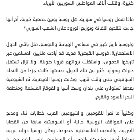
الوجود على ساحل المتوسط، ارتكبت روسيا انتهاكات ومذابح
كثيرة، وقتلت آلاف المواطنين السوريين الأبرياء.
ماذا تفعل روسيا في سورية، هل روسيا بوتين جمعية خيرية، أم أنها
جاءت لتقديم الإغاثة وتوزيع الورود على الشعب السوري؟
ولروسيا تاريخ كبير في مساعي الهيمنة والتوسع، مثل باقي الدول
الاستعمارية، فروسيا القيصرية قديما قد أبادت ملايين المسلمين عبر
تاريخها الدّموي، واستغلّت ثرواتهم قرونا طويلة، ولا تزال تستغل
خيرات وموارد كثير من تلك الدول، بصفتها كانت جزءا من الاتحاد
السوفيتي حتى وقت قريب. وكانت روسيا القيصرية، ثم الشيوعية
بعدها تستولي على بلدان وسط آسيا والقوقاز المسلمة ومنطقة
البحر الأسود والقرم.
وكثيراً ما نقرأ للقوميين والشيوعيين العرب خطابات ثناء ومديح
على المواقف الروسية حالياً، أو السوفيتية سابقا من القضايا
العربية، والقضية الفلسطينية خصوصا، وكأن روسيا دولة عربية