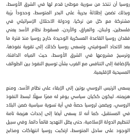
وتوزيع الورود على الشعب السوري؟ تتحدّث تقارير عديدة إن غرض
روسيا أن تتخذ من سورية موطئ قدم لها في الشرق الأوسط،
وبذلك تضمن إطلالةً بحريةً على البحر المتوسط، وحدوداً برّية
مشتركة مع كل من تركيا، ودولة الاحتلال الإسرائيلي في
فلسطين، ولبنان، والعراق، والأردن، فسقوط نظام الأسد يعني
فقدان روسيا القاعدة العسكرية الوحيدة خارج روسيا منذ فترة ما
بعد الاتحاد السوفيتي. وتسعى روسيا كذلك إلى تقوية نفوذها،
وترسيخ مشروعها في الشرق الأوسط، حيث المياه الدافئة،
بالإضافة إلى التنافس مع الغرب بشأن توسيع النفوذ بين الطوائف
المسيحية الإقليمية.
يسعى الرئيس الروسي بوتين إلى الإبقاء على نظام الأسد، ومنع
هزيمته، ليكون ككيان سياسي يوفر له ممرًا سهلًا لبسط النفوذ
الروسي، ويضمن لروسيا حصةً في أية تسوية سياسية ضمن البلاد
في المستقبل، كما أنه لا يسعى أيضا إلى إحداث هزيمة تامة
لتنظيم الدولة الإسلامية، حتى يظل التهديد قائماً دائما. وفي سبيل