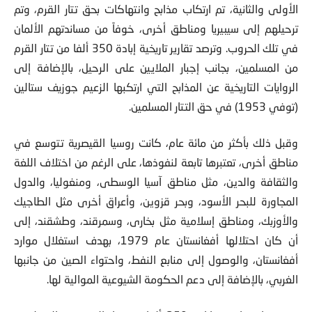
مناطق شرق أوروبا وآسيا الوسطى، ففي الحربين العالميتين،
الأولى والثانية، تم ارتكاب مذابح وانتهاكات بحق تتار القرم، وتم
ترحيلهم إلى سيبيريا ومناطق أخرى، خوفاً من مساندتهم الألمان
في تلك الحروب. وترصد تقارير تاريخية إبادة 350 ألفا من تتار القرم
من المسلمين، بجانب إجبار الملايين على الرحيل، بالإضافة إلى
الروايات التاريخية عن المذابح التي ارتكبها الزعيم جوزيف ستالين
(توفي 1953) في حق التتار المسلمين.
وقبل ذلك بأكثر من مائة عام، كانت روسيا القيصرية تتوسع في
مناطق أخرى، تعتبرها تابعة لنفوذها، على الرغم من اختلاف اللغة
والثقافة والدين، مثل مناطق آسيا الوسطى، ومنغوليا، والدول
المجاورة للبحر الأسود، وبحر قزوين، وأعراق أخرى مثل الطاجيك
والأوزبك، ومناطق إسلامية مثل بخارى، وسمرقند، وطشقند، إلى
أن كان احتلالها أفغانستان عام 1979، بهدف استغلال موارد
أفغانستان، والوصول إلى منابع النفط، واحتواء الصين من جانبها
الغربي، بالإضافة إلى دعم الحكومة الشيوعية الموالية لها.