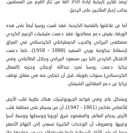
ترصد تقارير تاريخية إبادة 350 ألفا من تتار القرم من المسلمين،
بجانب إجبار الملايين على الرحيل
أما عن علاقتها بالقضية الكردية، فقد لعبت روسيا أيضاً على هذه
الورقة، بغرض دعم مصالحها، فقد دعمت مليشيات الزعيم الكردي
مصطفى البرزاني والحزب الديمقراطي الكردستاني في العراق
لإسقاط جكومة نوري السعيد (1888 – 1958)، كما دعمت
الاقتتال الكردي تاليا بين مسعود البرزاني وجلال الطالباني. وفي
تركيا، دعمت روسيا تمرد عبدالله أوجلان وحزبه (العمال
الكردستاني) سنوات طويلة، قبل أن تتخلى عنه في مقابل توقف
تركيا عن دعم المقاتلين الشيشان.
وبشكل عام، وفي قواعد الجيوبوليتيك، هناك نظرية قلب الأرض
للألماني ماكندر (1861 – 1947)، أن من يسيطر على منطقة قلب
الأرض يحكم العالم، والمقصود شرق أوروبا ووسطها ووسط آسيا
وغربها. ومعروفٌ أن الوحدات الكبيرة تسعى إلى التهام الأصغر