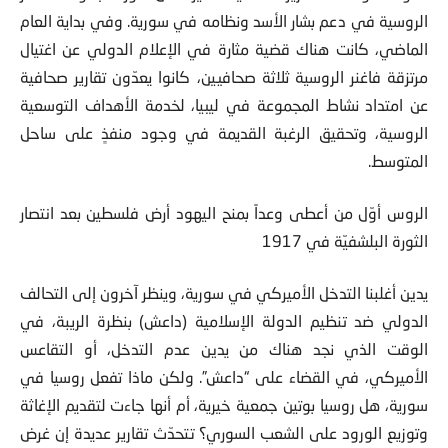
سنوات، وهناك تقارير صحافية كثيرة عن دور مجموعة فاغنر
الروسية في دعم بشار الأسد ونظامه في سورية. وفي بداية العام
الماضي، كانت هناك قضية مثارة في الإعلام الدولي عن اغتيال
مرتزقة فاغنر الروسية ثلاثة صحافيين، كانوا يعدّون تقارير صحافية
عن امتداد نشاط المجموعة في ليبيا، لخدمة الأهداف التوسعية
الروسية، وتحقيق الرغبة القديمة في وجود منفذٍ على ساحل
المتوسط.
الروس أوّل من أعطى وعداً بمنح اليهود أرض فلسطين بعد انتصار
الثورة البلشفيّة في 1917
يدين أغلبنا التدخل الأميركي في سورية، وينظر آخرون إلى التحالف
الدولي ضد تنظيم الدولة الإسلامية (داعش) بنظرة الريبة، في
الوقت الذي نجد هناك من يدين عدم التدخل، أو التقاعس
الأميركي، في القضاء على “داعش”. ولكن ماذا تفعل روسيا في
سورية، هل روسيا بوتين جمعية خيرية، أم أنها جاءت لتقديم الإغاثة