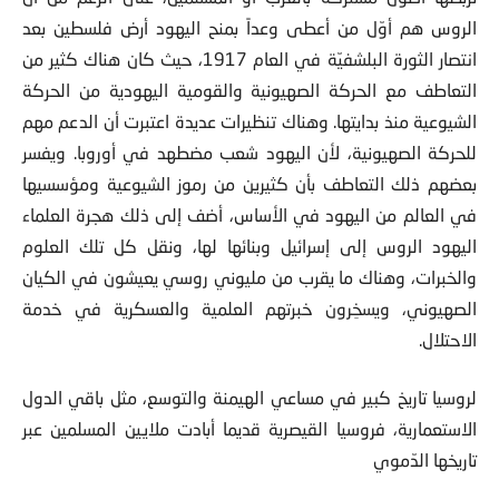
تربطها أصول مشتركة بالعرب أو المسلمين، على الرغم من أن
الروس هم أوّل من أعطى وعداً بمنح اليهود أرض فلسطين بعد
انتصار الثورة البلشفيّة في العام 1917، حيث كان هناك كثير من
التعاطف مع الحركة الصهيونية والقومية اليهودية من الحركة
الشيوعية منذ بدايتها. وهناك تنظيرات عديدة اعتبرت أن الدعم مهم
للحركة الصهيونية، لأن اليهود شعب مضطهد في أوروبا. ويفسر
بعضهم ذلك التعاطف بأن كثيرين من رموز الشيوعية ومؤسسيها
في العالم من اليهود في الأساس، أضف إلى ذلك هجرة العلماء
اليهود الروس إلى إسرائيل وبنائها لها، ونقل كل تلك العلوم
والخبرات، وهناك ما يقرب من مليوني روسي يعيشون في الكيان
الصهيوني، ويسخِرون خبرتهم العلمية والعسكرية في خدمة
الاحتلال.
لروسيا تاريخ كبير في مساعي الهيمنة والتوسع، مثل باقي الدول
الاستعمارية، فروسيا القيصرية قديما أبادت ملايين المسلمين عبر
تاريخها الدّموي