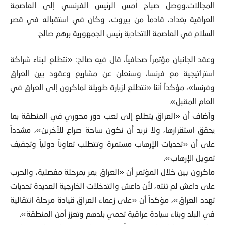
المجالات.ووصل صباح أمس الرئيس الفرنسي إلى العاصمة
العراقية بغداد، قادماً من بيروت، وكان في استقباله في قصر
السلام في العاصمة الاتحادية رئيس الجمهورية برهم صالح.
وعقد الجانبان مؤتمراً صحافياً، قال فيه صالح: «نتطلع لبناء شراكة
استراتيجية مع فرنسا، وسنعلن عن مشاريع وعقود بين العراق
وفرنسا»، مؤكداً أننا «نتطلع لزيارة طويلة لماكرون إلى العراق في
العام المقبل».
وأضاف أن «العراق يتطلع إلى لعب دور محوري في المنطقة بما
يحقق استقرارها، ولا نريد أن نكون ساحة صراع للآخرين»، مشدداً
على أن «تحديات الإرهاب مستمرة وتتطلب تعاوناً دولياً وتجفيف
تمويل الإرهاب».
ماكرون بين خلال المؤتمر أن «العراق يمر بمرحلة مفصلية، والحرب
على داعش لم تنته، لأن داعش والتدخلات الخارجية العديدة تحديات
تهدد العراق»، مؤكداً أن «على زعماء العراق قيادة مرحلة انتقالية
في البلد وبناء سيادة عراقية تحمي بلدهم وتعزز أمن المنطقة».