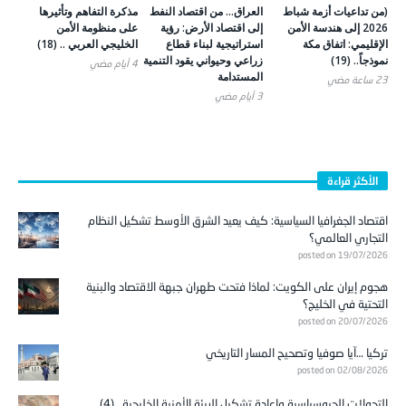
(من تداعيات أزمة شباط
العراق… من اقتصاد النفط
مذكرة التفاهم وتأثيرها
2026 إلى هندسة الأمن
إلى اقتصاد الأرض: رؤية
على منظومة الأمن
الإقليمي: اتفاق مكة
استراتيجية لبناء قطاع
الخليجي العربي .. (18)
نموذجاً.. (19)
زراعي وحيواني يقود التنمية
4 أيام ‎مضي
المستدامة
23 ساعة ‎مضي
3 أيام ‎مضي
الأكثر قراءة
اقتصاد الجغرافيا السياسية: كيف يعيد الشرق الأوسط تشكيل النظام
التجاري العالمي؟
posted on 19/07/2026
هجوم إيران على الكويت: لماذا فتحت طهران جبهة الاقتصاد والبنية
التحتية في الخليج؟
posted on 20/07/2026
تركيا …آيا صوفيا وتصحيح المسار التاريخي
posted on 02/08/2026
التحولات الجيوسياسية وإعادة تشكيل البيئة الأمنية الخليجية.. (4)