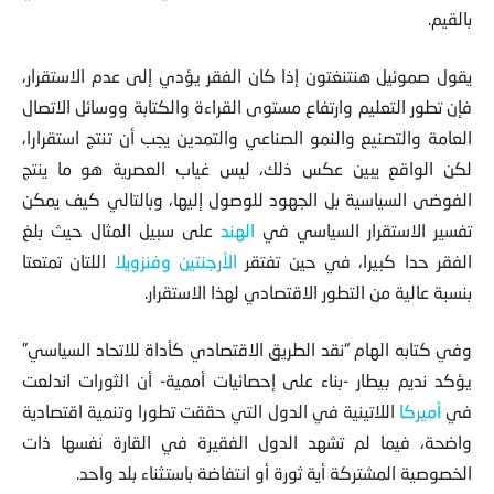
بالقيم.
يقول صموئيل هنتنغتون إذا كان الفقر يؤدي إلى عدم الاستقرار،
فإن تطور التعليم وارتفاع مستوى القراءة والكتابة ووسائل الاتصال
العامة والتصنيع والنمو الصناعي والتمدين يجب أن تنتج استقرارا،
لكن الواقع يبين عكس ذلك، ليس غياب العصرية هو ما ينتج
الفوضى السياسية بل الجهود للوصول إليها، وبالتالي كيف يمكن
تفسير الاستقرار السياسي في
الهند
على سبيل المثال حيث بلغ
الفقر حدا كبيرا، في حين تفتقر
الأرجنتين
وفنزويلا
اللتان تمتعتا
بنسبة عالية من التطور الاقتصادي لهذا الاستقرار.
وفي كتابه الهام “نقد الطريق الاقتصادي كأداة للاتحاد السياسي”
يؤكد نديم بيطار -بناء على إحصائيات أممية- أن الثورات اندلعت
في
أميركا
اللاتينية في الدول التي حققت تطورا وتنمية اقتصادية
واضحة، فيما لم تشهد الدول الفقيرة في القارة نفسها ذات
الخصوصية المشتركة أية ثورة أو انتفاضة باستثناء بلد واحد.