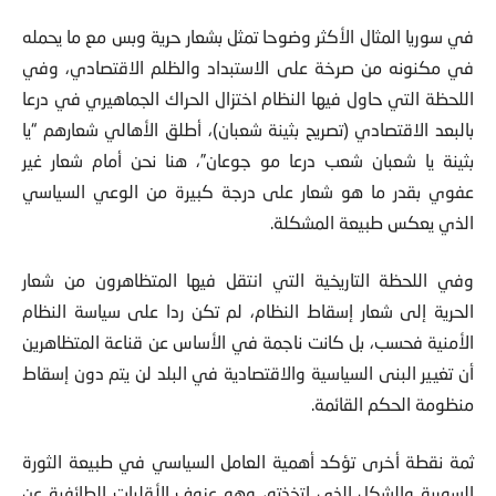
في سوريا المثال الأكثر وضوحا تمثل بشعار حرية وبس مع ما يحمله
في مكنونه من صرخة على الاستبداد والظلم
الاقتصادي، وفي
اللحظة التي حاول فيها النظام اختزال الحراك الجماهيري في درعا
بالبعد الاقتصادي (تصريح بثينة شعبان)، أطلق الأهالي شعارهم “يا
بثينة يا شعبان شعب درعا مو جوعان”، هنا نحن أمام شعار غير
عفوي بقدر ما هو شعار على درجة كبيرة من الوعي السياسي
الذي يعكس طبيعة المشكلة.
وفي اللحظة التاريخية التي انتقل فيها المتظاهرون من شعار
الحرية إلى شعار إسقاط النظام، لم تكن ردا على سياسة النظام
الأمنية فحسب، بل كانت ناجمة في الأساس عن قناعة المتظاهرين
أن تغيير البنى السياسية والاقتصادية في البلد لن يتم دون إسقاط
منظومة الحكم القائمة.
ثمة نقطة أخرى تؤكد أهمية العامل السياسي في طبيعة الثورة
السورية والشكل الذي اتخذته، وهو عزوف الأقليات الطائفية عن