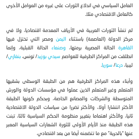
العامل السياسي في اندلاع الثورات على غيره
من العوامل الأخرى
كالعامل الاقتصادي مثلا.
لم تنشأ الثورات العربية في الأرياف المعدمة اقتصاديا، ولا في
مركز الدولة (العاصمة) باستثناء
اليمن
ومصر التي تختزل فيها
القاهرة
الحالة المصرية برمتها،
وصنعاء
الحالة القبلية، وإنما
انطلقت من المراكز الطرفية للعواصم
سيدي بوزيد
/ تونس،
بنغازي
/
ليبيا،
درعا
/
سوريا
.
وأبناء هذه المراكز الطرفية هم من الطبقة الوسطى بشقيها
المتعلم وغير المتعلم الذين عملوا في مؤسسات الدولة والورش
المتوسطة والشركات والمصانع الخاصة، وبحكم كونها الطبقة
الأكثر انتشارا أولا، والأكثر تضررا من سياسات الدولة الاقتصادية
ثانيا، والأكثر اهتماما بتغيير منظومة الحكم السياسية ثالثا، تبنت
هذه الطبقة منذ الأيام الأولى للثورة الشعارات السياسية المعبر
عنها “بالحرية” مع ما تتضمنه أيضا من بعد اقتصادي.