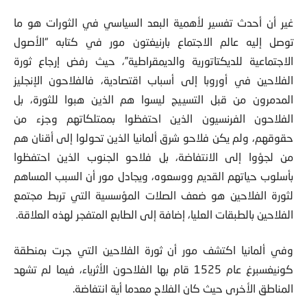
غير أن أحدث تفسير لأهمية البعد السياسي في الثورات هو ما
توصل إليه عالم الاجتماع بارنيغتون مور في كتابه “الأصول
الاجتماعية للديكتاتورية والديمقراطية”، حيث رفض إرجاع ثورة
الفلاحين في أوروبا إلى أسباب اقتصادية، فالفلاحون الإنجليز
المدمرون من قبل التسييج ليسوا هم الذين هبوا للثورة، بل
الفلاحون الفرنسيون الذين احتفظوا بممتلكاتهم وجزء من
حقوقهم، ولم يكن فلاحو شرق ألمانيا الذين تحولوا إلى أقنان هم
من لجؤوا إلى الانتفاضة، بل فلاحو الجنوب الذين احتفظوا
بأسلوب حياتهم القديم ووسعوه، ويجادل مور أن السبب المساهم
لثورة الفلاحين هو ضعف الصلات المؤسسية التي تربط مجتمع
الفلاحين بالطبقات العليا، إضافة إلى الطابع المتفجر لهذه العلاقة.
و
في ألمانيا اكتشف مور أن ثورة الفلاحين التي جرت بمنطقة
كونيغسبرغ عام 1525 قام بها الفلاحون الأثرياء
، فيما لم تشهد
المناطق الأخرى حيث كان الفلاح معدما أية انتفاضة.