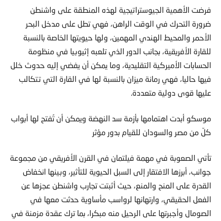
فرضت الأهمية الجيوستراتيجية لهذه المنطقة على واشنطن
ضرورة التحرك في الوقت الراهن، فهي تطل على مدخل البحر
الأحمر والمحيط الهندي المهمين، ولها حيويتها الخاصة بالنسبة
للقارة الأفريقية، بجانب الدور الذي تلعبه إثيوبيا في منظومة
الحسابات الأميركية التقليدية، وما يمكن أن يفضي إليه حدوث خلل
فيها حاليا، فهي رمانة ميزان بالنسبة لها في القارة التي تتكالب
عليها قوى دولية متعددة.
موسكو أبدت اهتمامها بأزمة سد النهضة ويمكن أن تُفتح لها أبواب
كلّ من مصر والسودان للقيام بدور مؤثر
تأتي الصعوبة في مهمة فيلتمان في القرن الأفريقي من مجموعة
جوانب، أبرزها الافتقار إلى السبل الحيوية للتأثير، وبينها انخفاض
القدرة على المنح والمنع، حيث أثبتت تجارب واشنطن عجزها عن
الفعل الحقيقي، وارتهانها لرواسب مأساوية حدثت معها في
الصومال وأجبرتها على الرحيل منه مبكرا، بما ترك عقدة مزمنة في