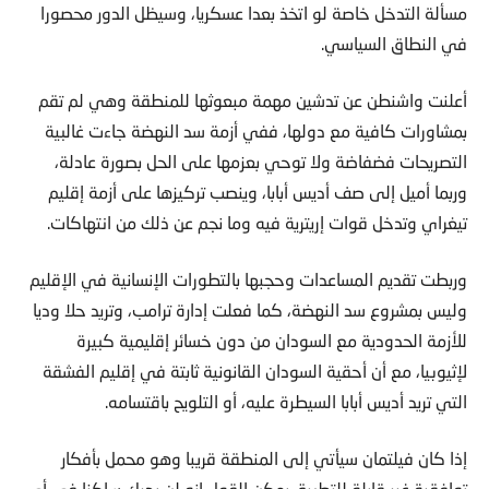
مسألة التدخل خاصة لو اتخذ بعدا عسكريا، وسيظل الدور محصورا
في النطاق السياسي.
أعلنت واشنطن عن تدشين مهمة مبعوثها للمنطقة وهي لم تقم
بمشاورات كافية مع دولها، ففي أزمة سد النهضة جاءت غالبية
التصريحات فضفاضة ولا توحي بعزمها على الحل بصورة عادلة،
وربما أميل إلى صف أديس أبابا، وينصب تركيزها على أزمة إقليم
تيغراي وتدخل قوات إريترية فيه وما نجم عن ذلك من انتهاكات.
وربطت تقديم المساعدات وحجبها بالتطورات الإنسانية في الإقليم
وليس بمشروع سد النهضة، كما فعلت إدارة ترامب، وتريد حلا وديا
للأزمة الحدودية مع السودان من دون خسائر إقليمية كبيرة
لإثيوبيا، مع أن أحقية السودان القانونية ثابتة في إقليم الفشقة
التي تريد أديس أبابا السيطرة عليه، أو التلويح باقتسامه.
إذا كان فيلتمان سيأتي إلى المنطقة قريبا وهو محمل بأفكار
توافقية غير قابلة للتطبيق يمكن القول إنه لن يحرك ساكنا في أي