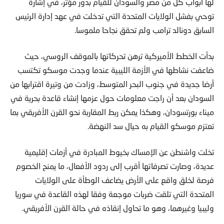
لها أبواب كلّ من مصر والسودان للقيام بدور مؤثر، في إشارة
توحي بفشل الولايات المتحدة التي تدخلت في عهد إدارة الرئيس
السابق دونالد ترامب ولم تحقق نجاحا ملموسا.
بدأت الخطط الأميركية ترهن تحركاتها بالموقف الروسي، حيث
ضاعفت نشاطها في الأزمة الليبية عندما وجدت موسكو تكتسب
أرضا جديدة في جنوب البحر المتوسط، وزادت من وتيرة اقترابها من
السودان بعد أن راجت معلومات حول عزمها إنشاء قاعدة بحرية في
ميناء بورتسودان، وهكذا يمكن ربط المقاربة نحو القرن الأفريقي بما
تعتزم موسكو القيام به حيال سد النهضة.
تخلت واشنطن عن الإمساك بخيوط المبادرة في أزمات إقليمية
عديدة، وصارت تصرفاتها أقرب إلى ردود الأفعال، ما يمنح الخصوم
فرصة لخلق واقع على الأرض يضاعف الوطأة على الولايات
المتحدة التي تلقت ضربات موجعة وفقا لهذه القاعدة في سوريا
وليبيا وغيرهما، وهو ما تحاول إنقاذه في حالة القرن الأفريقي.