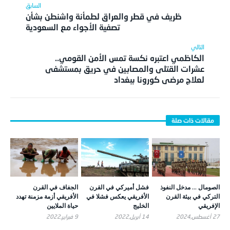
ظريف في قطر والعراق لطمأنة واشنطن بشأن
تصفية الأجواء مع السعودية
الكاظمي اعتبره نكسة تمس الأمن القومي..
عشرات القتلى والمصابين في حريق بمستشفى
لعلاج مرضى كورونا ببغداد
الصومال … مدخل النفوذ
فشل أميركي في القرن
الجفاف في القرن
التركي في بيئة القرن
الأفريقي يعكس فشلا في
الأفريقي أزمة مزمنة تهدد
الإفريقي
الخليج
حياة الملايين
27 أغسطس,2024
14 أبريل,2022
9 فبراير,2022