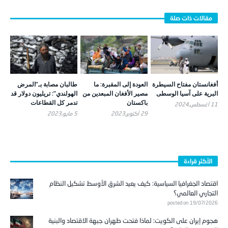
أفغانستان مفتاح السيطرة
العودة إلى المقبرة: ما
طالبان مصابة بـ”المرض
البرية على آسيا الوسطى
مصير الأفغان المبعدين من
الهولندي”: تريليون دولار قد
باكستان
تدمر كل القطاعات
11 أغسطس,2024
29 أكتوبر,2023
5 مايو,2023
الأكثر قراءة
اقتصاد الجغرافيا السياسية: كيف يعيد الشرق الأوسط تشكيل النظام
التجاري العالمي؟
posted on 19/07/2026
هجوم إيران على الكويت: لماذا فتحت طهران جبهة الاقتصاد والبنية