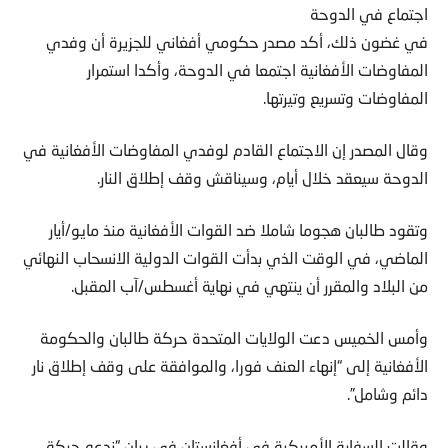
اجتماع في الدوحة
في غضون ذلك، أكد مصدر حكومي أفغاني للجزيرة أن وفدي
المفاوضات الأفغانية اجتمعا في الدوحة، وأكدا استمرار
المفاوضات وتسريع وتيرتها.
وقال المصدر إن الاجتماع القادم لوفدي المفاوضات الأفغانية في
الدوحة سيعقد خلال أيام، وسيناقش وقف إطلاق النار.
وتقود طالبان هجوما شاملا ضد القوات الأفغانية منذ مايو/أيار
الماضي، في الوقت الذي بدأت القوات الدولية الانسحاب النهائي
من البلاد والمقرر أن ينتهي في نهاية أغسطس/آب المقبل.
وأمس الخميس دعت الولايات المتحدة حركة طالبان والحكومة
الأفغانية إلى “إنهاء العنف فورا، والموافقة على وقف إطلاق نار
دائم وشامل”.
وقالت السفارة الأميركية في أفغانستان في بيان “ندعو حركة