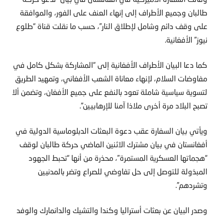
طالبان وجميع الأطراف إلى إنهاء العنف على الفور، والموافقة
على وقف دائم وشامل لإطلاق النار”، حسب ما نقلت قناة “طلوع
نيوز” الأفغانية.
كما دعا البيان الأطراف الأفغانية إلى “المشاركة بشكل كامل في
مفاوضات السلام، لإنهاء معاناة الشعب الأفغاني، وتمهيد الطريق
لتسوية سياسية شاملة تعود بالنفع على جميع الأفغان، وتضمن ألا
تصبح البلاد مرة أخرى ملاذا آمنا للإرهابيين”.
ويأتي بيان السفارة عقب دعوة البعثات الدبلوماسية الدولية في
أفغانستان في بيان مشترك الاثنين الماضي حركة طالبان لوقف
“هجماتها العسكرية المستمرة”، محذرة من أنها “تحبط الجهود
المبذولة للتوصل إلى حل تفاوضي للصراع وتضر بالمدنيين
وتشردهم”.
وصدر البيان عن بعثات أستراليا وكندا والتشيك والدانمارك والوفد