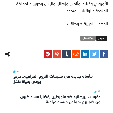
الأوروبي وفنلندا وألمانيا وإيطاليا واليابان وكوريا والمملكة
المتحدة والولايات المتحدة.
المصدر : الجزيرة + وكالات
افغانستان
مأساة جديدة في مخيمات النزوح العراقية.. حريق
يودي بحياة طفل
عقوبات بريطانية ضد متورطين بقضايا فساد كبرى
من ضمنهم يحملون جنسية عراقية