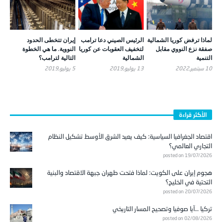
لماذا ترفض كوريا الشمالية
الرئيس الصيني دعا ترامب
إيران تتخطى الحدود
صفقة نزع النووي مقابل
لتخفيف العقوبات عن كوريا
النووية. ما هي الخطوة
التنمية
الشمالية
التالية لترامب؟
10 سبتمبر,2022
13 يوليو,2019
5 يوليو,2019
الأكثر قراءة
اقتصاد الجغرافيا السياسية: كيف يعيد الشرق الأوسط تشكيل النظام
التجاري العالمي؟
posted on 19/07/2026
هجوم إيران على الكويت: لماذا فتحت طهران جبهة الاقتصاد والبنية
التحتية في الخليج؟
posted on 20/07/2026
تركيا …آيا صوفيا وتصحيح المسار التاريخي
posted on 02/08/2026