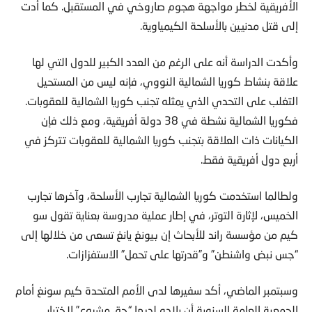
الأفريقية لخطر مواجهة هجوم صاروخي في المستقبل. كما أدت
إلى قتل مدنيين بالأسلحة الكيمياوية.
وأكدت الدراسة أنه على الرغم من العدد الكبير للدول التي لها
علاقة بنشاط كوريا الشمالية النووي، فإنه ليس من المستحيل
التغلب على التحدي الذي يمثله تجنب كوريا الشمالية للعقوبات.
فكوريا الشمالية نشطة في 38 دولة أفريقية، ومع ذلك فإن
الكيانات ذات العلاقة بتجنب كوريا الشمالية للعقوبات تتركز في
أربع دول أفريقية فقط.
ولطالما استخدمت كوريا الشمالية تجارب الأسلحة، وآخرها تجارب
الخميس، لإثارة التوتر، في إطار عملية مدروسة بعناية تقول سو
كيم من مؤسسة راند للأبحاث إن بيونغ يانغ تسعى من خلالها إلى
“جس نبض واشنطن” و”قدرتها على تحمل” الاستفزازات.
وسبتمبر الماضي، أكد سفيرها لدى الأمم المتحدة كيم سونغ أمام
الجمعية العامة السنوية أن بلاده لديها “حق مشروع” لاختبار