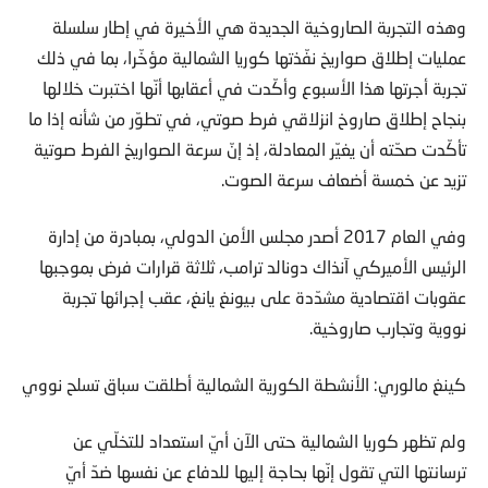
وهذه التجربة الصاروخية الجديدة هي الأخيرة في إطار سلسلة
عمليات إطلاق صواريخ نفّذتها كوريا الشمالية مؤخّرا، بما في ذلك
تجربة أجرتها هذا الأسبوع وأكّدت في أعقابها أنّها اختبرت خلالها
بنجاح إطلاق صاروخ انزلاقي فرط صوتي، في تطوّر من شأنه إذا ما
تأكّدت صحّته أن يغيّر المعادلة، إذ إنّ سرعة الصواريخ الفرط صوتية
تزيد عن خمسة أضعاف سرعة الصوت.
وفي العام 2017 أصدر مجلس الأمن الدولي، بمبادرة من إدارة
الرئيس الأميركي آنذاك دونالد ترامب، ثلاثة قرارات فرض بموجبها
عقوبات اقتصادية مشدّدة على بيونغ يانغ، عقب إجرائها تجربة
نووية وتجارب صاروخية.
كينغ مالوري: الأنشطة الكورية الشمالية أطلقت سباق تسلح نووي
ولم تظهر كوريا الشمالية حتى الآن أيّ استعداد للتخلّي عن
ترسانتها التي تقول إنّها بحاجة إليها للدفاع عن نفسها ضدّ أيّ