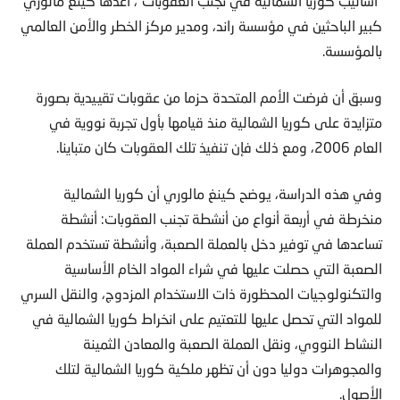
“أساليب كوريا الشمالية في تجنب العقوبات”، أعدها كينغ مالوري
كبير الباحثين في مؤسسة راند، ومدير مركز الخطر والأمن العالمي
بالمؤسسة.
وسبق أن فرضت الأمم المتحدة حزما من عقوبات تقييدية بصورة
متزايدة على كوريا الشمالية منذ قيامها بأول تجربة نووية في
العام 2006، ومع ذلك فإن تنفيذ تلك العقوبات كان متباينا.
وفي هذه الدراسة، يوضح كينغ مالوري أن كوريا الشمالية
منخرطة في أربعة أنواع من أنشطة تجنب العقوبات: أنشطة
تساعدها في توفير دخل بالعملة الصعبة، وأنشطة تستخدم العملة
الصعبة التي حصلت عليها في شراء المواد الخام الأساسية
والتكنولوجيات المحظورة ذات الاستخدام المزدوج، والنقل السري
للمواد التي تحصل عليها للتعتيم على انخراط كوريا الشمالية في
النشاط النووي، ونقل العملة الصعبة والمعادن الثمينة
والمجوهرات دوليا دون أن تظهر ملكية كوريا الشمالية لتلك
الأصول.