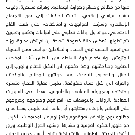
عنها من مظالم وخسائر وكوارث اجتماعية، وهزائم عسكرية، وغياب
مشرع سياسي إسلامي، انتقلت الخلافات إلى عمق الاجتماع
الإسلامي، وتسرّبت المواجهات والمناكفات، حتى بلغت القاع
الاجتماعي، عبر تداول روايات تنطوي على اتهامات وتكفير وتخوين
يتم تداولها، تعكس حالة خصومة شديدة، إن لم تكن عداوة، وزاد
في تعقيد القضية تبني الخلفاء والسلاطين مواقف بعض الفقهاء
المتزمتين، واستخدام قوة السلطة في البطش بأبناء المذاهب
الصغيرة وملاحقتهم، وهذا دفعهم إلى التكتل للدفاع والهرب إلى
الجبال والصحارى البعيدة، وقد حوّلتهم المظالم والملاحقة
والعزلة إلى كتل صماء متقوقعة، تتلبس عقلية الحصار، متسترة
ومتكتمة ومجهولة المواقف والطقوس، وهذا غذّى السرديات
المعادية بالروايات والتوهمات عن انحرافهم وجنوحهم وخروجهم
على الإسلام والإفتاء باستتابتهم أو إقامة الحد عليهم، وهذا غذّى
مظلوميتهم، وزاد في تقوقعهم وانعزالهم عن المجتمعات الأخرى.
مع ظهور الفكرة القومية وانتشارها، ونشوء الدول الوطنية، وبروز
الأفكار الحديثة: العلمانية والاشتراكية وتبني أسس حديثة للدولة،