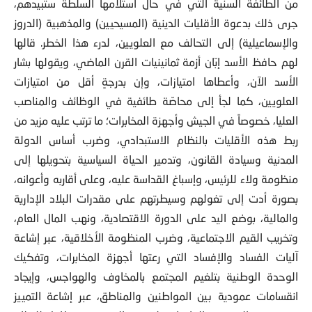
جرى ذلك بدعوة الأقليات الدينية (المسيحيين) والمذهبية (الدروز
والإسماعيلية) إلى التحالف مع العلويين، لدرء هذا الخطر. قالها
لهم حافظ الأسد إبّان أزمة ثمانينيات القرن الماضي، ويقولها بشار
الأسد الآن، وأعطاها امتيازات، وإن بدرجةٍ أقل من امتيازات
العلويين، كما لجأ إلى محاصّة طائفية في الوظائف والمناصب
العليا، خصوصاً في الجيش وأجهزة المخابرات؛ ما ترتب عليه مزيد من
ربط هذه الأقليات بالنظام الاستبدادي، وضرب أساس الدولة
المدنية وسيادة القانون، وتدمير الحياة السياسية بتحويلها إلى
منظومة ولاء للرئيس، وإسباغ القداسة عليه، وعلى أقاربه وأعوانه،
بصورة أدت إلى تغولهم وسيطرتهم على مقدرات البلاد الإدارية
والمالية، بوضع اليد على الدورة الاقتصادية، ونهب المال العام،
وتخريب القيم الاجتماعية، وضرب المنظومة الأخلاقية، عبر إشاعة
آليات الفساد والإفساد التي رعتها أجهزة المخابرات، وتفكيك
الوحدة الوطنية بتلغيم المجتمع بالمخاوف والهواجس، وإيجاد
انقسامات عمودية بين المواطنين والمناطق، عبر إشاعة التمييز
بينهم في الحقوق والواجبات، لتنتهي إلى تجويف كامل للنظام