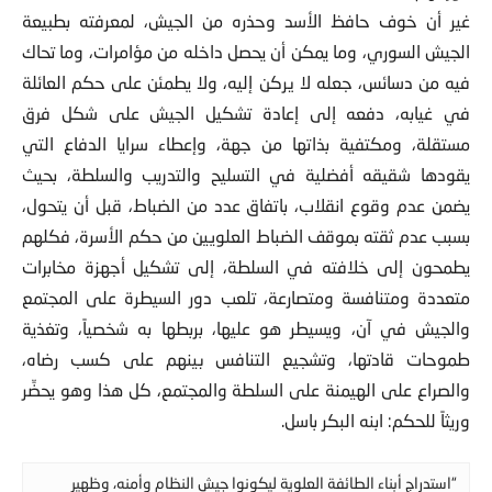
الجيش السوري، وما يمكن أن يحصل داخله من مؤامرات، وما تحاك
فيه من دسائس، جعله لا يركن إليه، ولا يطمئن على حكم العائلة
في غيابه، دفعه إلى إعادة تشكيل الجيش على شكل فرق
مستقلة، ومكتفية بذاتها من جهة، وإعطاء سرايا الدفاع التي
يقودها شقيقه أفضلية في التسليح والتدريب والسلطة، بحيث
يضمن عدم وقوع انقلاب، باتفاق عدد من الضباط، قبل أن يتحول،
بسبب عدم ثقته بموقف الضباط العلويين من حكم الأسرة، فكلهم
يطمحون إلى خلافته في السلطة، إلى تشكيل أجهزة مخابرات
متعددة ومتنافسة ومتصارعة، تلعب دور السيطرة على المجتمع
والجيش في آن، ويسيطر هو عليها، بربطها به شخصياً، وتغذية
طموحات قادتها، وتشجيع التنافس بينهم على كسب رضاه،
والصراع على الهيمنة على السلطة والمجتمع، كل هذا وهو يحضِّر
وريثاً للحكم: ابنه البكر باسل.
“استدراج أبناء الطائفة العلوية ليكونوا جيش النظام وأمنه، وظهير
سلطة بيت الأسد، باستخدامهم في حمايته مقابل منحهم حظوة أمنية