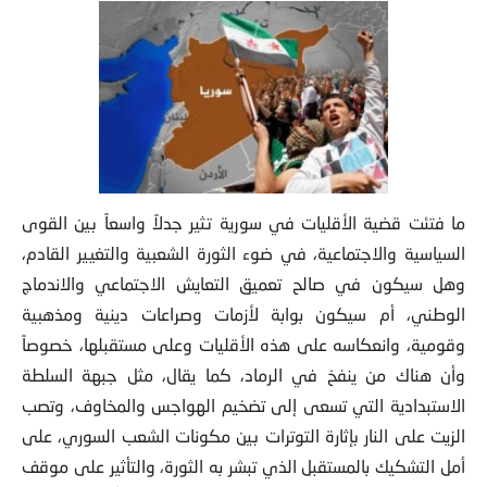
ما فتئت قضية الأقليات في سورية تثير جدلاً واسعاً بين القوى
السياسية والاجتماعية، في ضوء الثورة الشعبية والتغيير
القادم،
وهل سيكون في صالح تعميق التعايش الاجتماعي والاندماج
الوطني، أم سيكون بوابة لأزمات وصراعات دينية ومذهبية
وقومية، وانعكاسه على هذه الأقليات وعلى مستقبلها، خصوصاً
وأن هناك من ينفخ في الرماد، كما يقال، مثل جبهة السلطة
الاستبدادية التي تسعى إلى تضخيم الهواجس والمخاوف، وتصب
الزيت على النار بإثارة التوترات بين مكونات الشعب السوري، على
أمل التشكيك بالمستقبل الذي تبشر به الثورة، والتأثير على موقف
الأقليات والقوى التي تدّعي حمايتها من الثورة، أو جبهة بعض