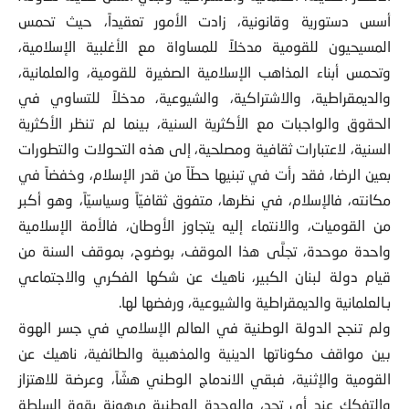
أسس دستورية وقانونية، زادت الأمور تعقيداً، حيث تحمس
المسيحيون للقومية مدخلاً للمساواة مع الأغلبية الإسلامية،
وتحمس أبناء المذاهب الإسلامية الصغيرة للقومية، والعلمانية،
والديمقراطية، والاشتراكية، والشيوعية، مدخلاً للتساوي في
الحقوق والواجبات مع الأكثرية السنية، بينما لم تنظر الأكثرية
السنية، لاعتبارات ثقافية ومصلحية، إلى هذه التحولات والتطورات
بعين الرضا، فقد رأت في تبنيها حطّاً من قدر الإسلام، وخفضاً في
مكانته، فالإسلام، في نظرها، متفوق ثقافيّاً وسياسيّاً، وهو أكبر
من القوميات، والانتماء إليه يتجاوز الأوطان، فالأمة الإسلامية
واحدة موحدة، تجلَّى هذا الموقف، بوضوح، بموقف السنة من
قيام دولة لبنان الكبير، ناهيك عن شكها الفكري والاجتماعي
بـالعلمانية والديمقراطية والشيوعية، ورفضها لها.
ولم تنجح الدولة الوطنية في العالم الإسلامي في جسر الهوة
بين مواقف مكوناتها الدينية والمذهبية والطائفية، ناهيك عن
القومية والإثنية، فبقي الاندماج الوطني هشّاً، وعرضة للاهتزاز
والتفكك عند أي تحد، والوحدة الوطنية مرهونة بقوة السلطة