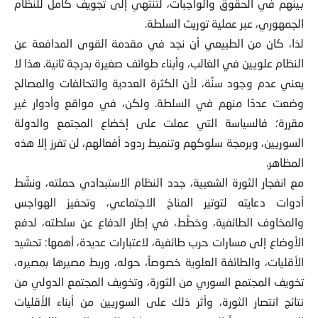
الجمهوري، عبر عملية توريث السلطة.
لذا، كان من الطبيعي أن نجد في مقدمة القوى المدافعة عن
النظام علويين في الغالب، وأبناء طوائف صغيرة بدرجة ثانية. هذا لا
يعني عدم وجود سنَّة، لأن الكثرة العددية والتحالفات والمصالح
وضعت عددًا منهم في السلطة. ولكن، في مواقع وأدوار غير
مقررة؛ فالسياسة التي عملت على إخضاع المجتمع والدولة
السوريين، وبرمجة سلوكهم وتنميط ردود أفعالهم، لن تفرز إلا هذه
المظاهر.
مع انفجار الثورة الشعبية، جدد النظام الاستبدادي حملته، ونشّط
أدوات دعايته لتوتير المناخ الاجتماعي، وتحفيز الهواجس
والمخاوف الطائفية، وخطَّط، في إطار الدفاع عن سلطته، لدفع
الأوضاع إلى مسارات حرب طائفية، لاعتبارات عديدة، أهمها: تحشيد
الأقليات، والطائفة العلوية خصوصاً، حوله، وربط مصيرها بمصيره،
تخويف المجتمع السوري من الثورة، وتخويف المجتمع الدولي من
نتائج انتصار الثورة، وأثر ذلك على السوريين من أبناء الأقليات
الدينية، وخصوصاً المسيحية، في مغازلة للغرب الذي طالما لعب