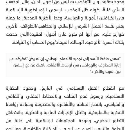
السنّي غلبةً، كونه ظل المذهب الرسمي للإمبراطورية الإسلامية
في الخلافتين الأموية والعباسية، وغدا الأكثرية العددية، ما جعله
يعتبر نفسه الممثل الشرعي للإسلام، والمذاهب/الطوائف الأخرى
خوارج عليه، مع أنها لم تخرج على أصول العقيدةاالتي حددت
بثلاثة أسس: الألوهية، الرسالة، الميعاد/يوم الحساب أو القيامة.
“سعى حافظ الأسد إلى تجميد الاندماج الوطني، إن لم يكن تفكيكه، عبر
إثارة المخاوف والهواجس في أوساط الأقليات، ناهيك عن دق إسفين
بين العرب والأكراد”
مع انقطاع الفعل الإسلامي في التاريخ، وجمود الحضارة
الإسلامية، ورسوخ قدم التخلف والانحطاط العقلي والثقافي
والسياسي، بانتصار الحنابلة والأشاعرة والمتصوفة وسيادة رؤاهما
الفكرية والسلوكية، وتآكل الإنجازات المادية والفكرية، وانكماش
التطور الحضري، وعودة المجتمعات الإسلامية إلى حالة من
البداوة والتريف، ناهيك عن الحروب الداخلية والخارجية، وما نجم