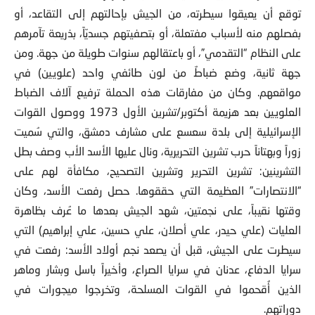
بفصلهم منه لأسباب مفتعلة، أو بتصفيتهم جسديّاً، بذريعة تآمرهم
على النظام “التقدمي”، أو باعتقالهم سنوات طويلة من جهة. ومن
جهة ثانية، وضع ضباطٌ من لون طائفي واحد (علويين) في
مواقعهم. وكان من مفارقات هذه الحملة ترفيع آلاف الضباط
العلويين بعد هزيمة أكتوبر/تشرين الأول 1973 ووصول القوات
الإسرائيلية إلى بلدة سعسع على مشارف دمشق، والتي سُميت
زوراً وبهتاناً حرب تشرين التحريرية، ونال عليها الأسد الأب وصف بطل
التشرينين: تشرين التحرير وتشرين التصحيح، مكافأة لهم على
“الانتصارات” العظيمة التي حققوها. حصل رفعت الأسد، وكان
وقتها نقيباً، على نجمتين، شهد الجيش بعدها ما عُرف بظاهرة
العليات (علي حيدر، علي أصلان، علي حسين، علي إبراهيم) التي
سيطرت على الجيش، قبل أن يصعد نجم أولاد الأسد: رفعت في
سرايا الدفاع، عدنان في سرايا الصراع، وأخيراً باسل وبشار وماهر
الذين أُقحموا في القوات المسلحة، وتخرجوا ميجورات في
دوراتهم.
غير أن خوف حافظ الأسد وحذره من الجيش، لمعرفته بطبيعة