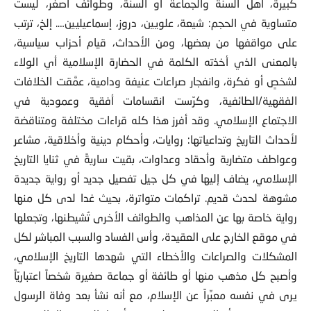
متساوية في الحجم: شيعة، علويين، دروز، إسماعيليين…. إلخ، ترتب
على مواقفها من بعضها، ومن الأحداث، قيام أحزاب سياسية،
بالمعنى الذي أخذته الكلمة في الحضارة الإسلامية أي الولاء
لشخصٍ أو فكرة، وانفجار صراعات عنيفة ودامية، عمَّقت الخلافات
الفقهية/الطائفية، وكرّست انقسامات أفقية وعمودية في
الاجتماع الإسلامي. وقد أفرز هذا كله قراءات مختلفة ومتناقضة
لأحداث التاريخ وتداعياتها: روايات، وأحكام دينية وأخلاقية، مشاعر
وعواطف متضاربة وأحقاد وعداوات، بقيت ساريةً في ثنايا التاريخ
الإسلامي، يضاف إليها في كل جيل تفصيل جديد أو رواية جديدة
مشوهة لحدث قديم. تراكمات متواترة، بحيث غدا لدى كل منها
رواية خاصة بها عن المذاهب والطوائف الأخرى تُشيطنها، وتجعلها
في موقع الخارج على العقيدة، وأس الفساد والسبب المباشر لكل
المشكلات والصراعات والأخطاء التي شهدها التاريخ الإسلامي،
وأصبح كل مذهب منها أو طائفة أو جماعة صغيرة شخصاً اعتباريّاً
يرى في نفسه معبِّراً عن الإسلام، مع أنه نشأ بعد وفاة الرسول
محمد بعقود، وأن التمذهب به ليس من أصول الدين، ونال المذهب