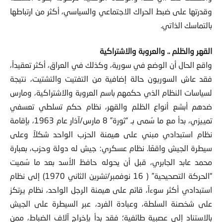
وقدرتها على ضبط الحراك الاجتماعي والسياسي، أكثر من ارتباطها
بالتماسك الذاتي.
القهر والظلم .. والعروبة والاشتراكية
واقع الحال أن الوضع في سورية، وكذلك في العراق، أكثر تعقيداً،
فقد عاش السوريون حالة إضافية من التفتيت والتشتيت، نتيجة
لسياسات النظام الذي حكمهم باسم العروبة والاشتراكية، ومارس
ضدهم أبشع أنواع الظلم والقهر، نظام حكم تسلطي تعسفي
تمييزي، بدأ مع ما سُمى بـ “ثورة” 8 مارس/آذار عام 1963، بإقامة
نظام استبدادي مبني على هيمنة الحزب الواحد شكلاً وعلى
سيطرة الجيش واقعًا. نظام عسكري: جيش له دولة وحزب، بعبارة
محمد عابد الجابري، قبل أن يحوله حافظ الأسد بعد ما سُميت
“الحركة التصحيحية” ( 16 نوفمبر/تشرين الثاني 1970) إلى نظام
استبدادي أكثر سوءاً، قائم على هيمنة الرجل الواحد، نظام يرتكز
على شخصنة السلطة، وعبادة الفرد، عبر السيطرة على الجيش
بالاستناد إلى عصبية طائفية؛ فقد بدأ بإخراج آلاف الضباط، ممن
توقع أن يعيقوا سيطرته، من الجيش بإحالتهم إلى التقاعد، أو