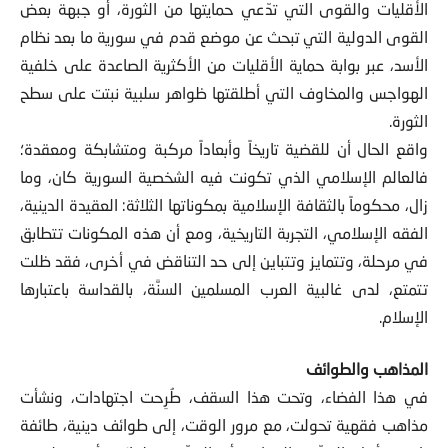
القوى الدولية التي تبحث عن موضع قدم في سورية ما بعد نظام
الأسد، عبر بوابة حماية الأقليات من الأكثرية الصاعدة على خلفية
الهواجس والمخاوف التي أطلقتها ظواهر سلبية نبتت على سطح
الثورة.
واقع الحال أن للقضية تاريخاً وأبعاداً مركبة ومتشابكة ومعقدة؛
فالعالم الإسلامي الذي تكونت فيه الشخصية السورية كان، وما
زال، محكوماً بالثقافة الإسلامية بمكوناتها الثلاثة: العقيدة الدينية،
الفقه الإسلامي، التجربة التاريخية، ومع أن هذه المكونات تتطابق
في مرحلة، وتتمايز وتتباين إلى حد التناقض في أخرى، فقد ظلت
تتمتع، لدى غالبية العرب المسلمين السنَّة، بالقداسة باعتبارها
الإسلام.
المذاهب والطوائف
في هذا الفضاء، وتحت هذا السقف، طُرِحت اجتهادات، ونشأت
مذاهب فقهية تحولت، مع مرور الوقت، إلى طوائف دينية، طائفة
كبيرة، أهل السنّة والجماعة أو السنّة، وطوائف أصغر، ليست