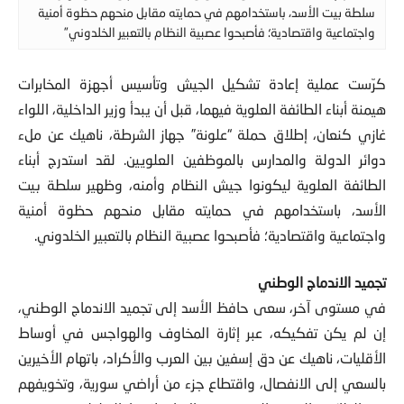
واجتماعية واقتصادية؛ فأصبحوا عصبية النظام بالتعبير الخلدوني”
كرّست عملية إعادة تشكيل الجيش وتأسيس أجهزة المخابرات
هيمنة أبناء الطائفة العلوية فيهما، قبل أن يبدأ وزير الداخلية، اللواء
غازي كنعان، إطلاق حملة “علونة” جهاز الشرطة، ناهيك عن ملء
دوائر الدولة والمدارس بالموظفين العلويين. لقد استدرج أبناء
الطائفة العلوية ليكونوا جيش النظام وأمنه، وظهير سلطة بيت
الأسد، باستخدامهم في حمايته مقابل منحهم حظوة أمنية
واجتماعية واقتصادية؛ فأصبحوا عصبية النظام بالتعبير الخلدوني.
تجميد الاندماج الوطني
في مستوى آخر، سعى حافظ الأسد إلى تجميد الاندماج الوطني،
إن لم يكن تفكيكه، عبر إثارة المخاوف والهواجس في أوساط
الأقليات، ناهيك عن دق إسفين بين العرب والأكراد، باتهام الأخيرين
بالسعي إلى الانفصال، واقتطاع جزء من أراضي سورية، وتخويفهم
من الطائفة السنية التي في حال استلامها السلطة ستبيدهم،