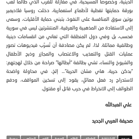
بورقة حمايتها تغطية لأطماع استعمارية، دخلت روسيا فلاديمير
بوتين سوق المنافسة على النفوذ، بتبني حماية الأقليات، وسعى
إلى الاستفادة من المذهبية والعرقية، المنتشرتين ليس في سورية
فحسب، بل وفي دول المنطقة التي تعاني من انقسامات دينية
وطائفية مماثلة. لذا، لم يكن مصادفة أن تُسرَّب فيديوهات تصور
عمليات القتل والتعذيب والاغتصاب والمجازر وذبح الأطفال
والشيوخ والنساء، تشي بطائفة “أبطالها” صراحة من خلال لهجتهم:
“بدكن حرية، هاي مشان الحرية”… إلخ، في محاولة واضحة
لاستدراج رد فعل مماثلٍ، يقود إلى تسخين المواقف، ودفع
الطوائف إلى الانخراط في حرب قاتل أو مقتول.
علي العبدالله
صحيفة العربي الجديد
الاشتراكية
الطوائف
الظلم
العروبة
القهر
المذاهب
سورية