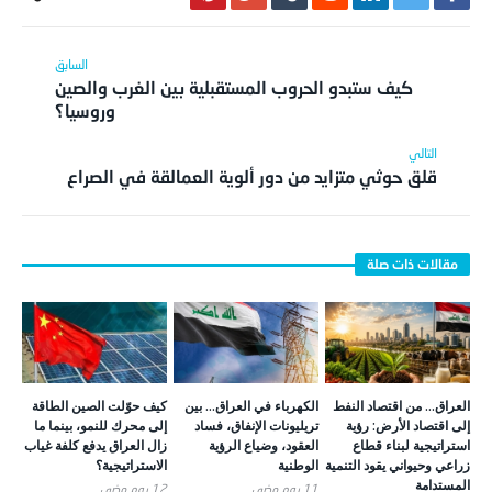
كيف ستبدو الحروب المستقبلية بين الغرب والصين
وروسيا؟
قلق حوثي متزايد من دور ألوية العمالقة في الصراع
العراق… من اقتصاد النفط
الكهرباء في العراق… بين
كيف حوّلت الصين الطاقة
إلى اقتصاد الأرض: رؤية
تريليونات الإنفاق، فساد
إلى محرك للنمو، بينما ما
استراتيجية لبناء قطاع
العقود، وضياع الرؤية
زال العراق يدفع كلفة غياب
زراعي وحيواني يقود التنمية
الوطنية
الاستراتيجية؟
المستدامة
11 يوم ‎مضي
12 يوم ‎مضي