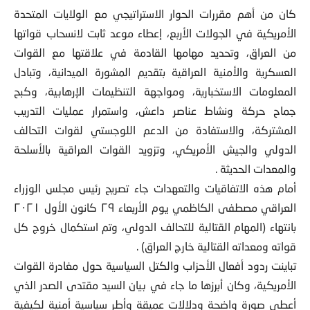
كان من أهم مقررات الحوار الاستراتيجي مع الولايات المتحدة
الأمريكية في الجولات الأربع، إعطاء موعد ثابت لانسحاب قواتها
من العراق، وتحديد مهامها القادمة في علاقتها مع القوات
العسكرية والأمنية العراقية بتقديم المشورة الميدانية، وتبادل
المعلومات الاستخبارية، ومواجهة التنظيمات الإرهابية، وكبح
جماح حركة ونشاط عناصر داعش، واستمرار عمليات التدريب
المشتركة، والاستفادة من الدعم اللوجستي لقوات التحالف
الدولي والجيش الأمريكي، وتزويد القوات العراقية بالأسلحة
والمعدات الحديثة .
أمام هذه الاتفاقيات والتعهدات جاء تصريح رئيس مجلس الوزراء
العراقي مصطفى الكاظمي يوم الأربعاء ٢٩ كانون الأول ٢٠٢١
بانتهاء (المهام القتالية للتحالف الدولي، وتم استكمال خروج كل
قواته ومعداته القتالية خارج العراق) .
تباينت ردود أفعال الأحزاب والكتل السياسية حول مغادرة القوات
الأمريكية، وكان أبرزها ما جاء في بيان السيد مقتدى الصدر الذي
أعطى صورة واضحة ودلالات عميقة وأطر سياسية أمنية لكيفية