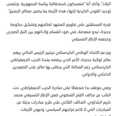
البلاد”. وأكد آغا “متمسكون باستحقاقنا برئاسة الجمهورية، ونتمنى
توحيد القوى الكردية لإنهاء هذه الأزمة بما يضمن مصالح الجميع”.
قدرة المستقلين على تطويع المشهد لصالحهم وتشكيل حكومة
جديدة، تبدو منعدمة، في ضوء انقسام ولاءاتهم بين التيار الصدري
وخصمه الإطار التنسيقي
ويدعم الاتحاد الوطني الكردستاني ترشيح الرئيس الحالي برهم
صالح لولاية جديدة، الأمر الذي يرفضه بشدة الحزب الديمقراطي
الكردستاني، رغم المكانة التي يحظى بها صالح على الصعيدين
الداخلي والدولي.
وفي موقف بدا متحفظا على مبادرة الحزب الديمقراطي، حث
النائب عن تحالف الفتح المنضوي ضمن الإطار التنسيقي محمد
كريم البلداوي، التحالف الثلاثي على طرح مبادرات بديلة عن
المبادرات التي لا تلائم مزاجهم السياسي، وتنهي الأزمات