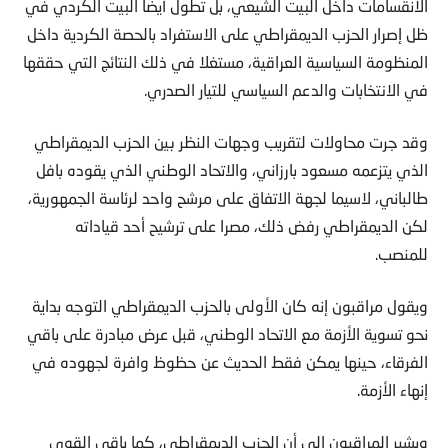
الانقسامات داخل البيت الشيعي، بل تطول أيضا البيت الكردي في
ظل إصرار الحزب الديمقراطي على الاستفراد بالحصة الكردية داخل
المنظومة السياسية العراقية، مستغلا في ذلك النتائج التي حققها
في الانتخابات والدعم السياسي للتيار الصدري.
وقد جرت محاولات لتقريب وجهات النظر بين الحزب الديمقراطي
الذي يتزعمه مسعود بارزاني، والاتحاد الوطني الذي يقوده بافل
طالباني، لاسيما لجهة الاتفاق على مرشح واحد لرئاسة الجمهورية،
لكن الديمقراطي رفض ذلك، مصرا على ترشيح أحد قياداته
للمنصب.
ويقول مراقبون إنه كان الأولى بالحزب الديمقراطي التوجه بداية
نحو تسوية الأزمة مع الاتحاد الوطني، قبل عرض مبادرة على باقي
الفرقاء، حينها يمكن فقط الحديث عن حظوظ وافرة لجهوده في
إنهاء الأزمة.
ويشير المراقبون إلى أن الحزب الديمقراطي، كما باقي القوى