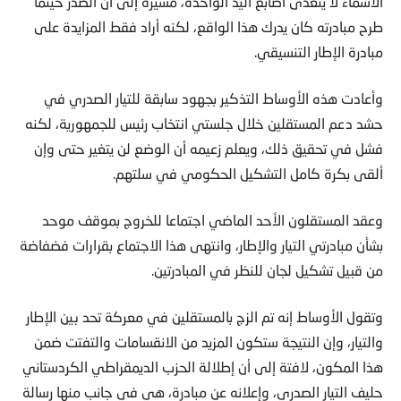
الأسماء لا يتعدى أصابع اليد الواحدة، مشيرة إلى أن الصدر حينما
طرح مبادرته كان يدرك هذا الواقع، لكنه أراد فقط المزايدة على
مبادرة الإطار التنسيقي.
وأعادت هذه الأوساط التذكير بجهود سابقة للتيار الصدري في
حشد دعم المستقلين خلال جلستي انتخاب رئيس للجمهورية، لكنه
فشل في تحقيق ذلك، ويعلم زعيمه أن الوضع لن يتغير حتى وإن
ألقى بكرة كامل التشكيل الحكومي في سلتهم.
وعقد المستقلون الأحد الماضي اجتماعا للخروج بموقف موحد
بشأن مبادرتي التيار والإطار، وانتهى هذا الاجتماع بقرارات فضفاضة
من قبيل تشكيل لجان للنظر في المبادرتين.
وتقول الأوساط إنه تم الزج بالمستقلين في معركة تحد بين الإطار
والتيار، وإن النتيجة ستكون المزيد من الانقسامات والتفتت ضمن
هذا المكون، لافتة إلى أن إطلالة الحزب الديمقراطي الكردستاني
حليف التيار الصدري، وإعلانه عن مبادرة، هي في جانب منها رسالة