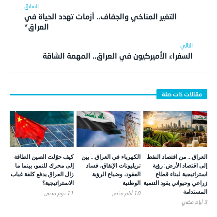
التغير المناخي والجفاف.. أزمات تهدد الحياة في
العراق*
السفراء الأميركيون في العراق.. المهمة الشاقة
العراق… من اقتصاد النفط
الكهرباء في العراق… بين
كيف حوّلت الصين الطاقة
إلى اقتصاد الأرض: رؤية
تريليونات الإنفاق، فساد
إلى محرك للنمو، بينما ما
استراتيجية لبناء قطاع
العقود، وضياع الرؤية
زال العراق يدفع كلفة غياب
زراعي وحيواني يقود التنمية
الوطنية
الاستراتيجية؟
المستدامة
10 أيام ‎مضي
11 يوم ‎مضي
3 أيام ‎مضي