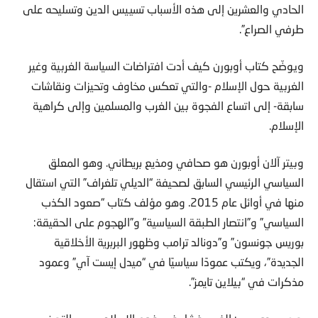
الحادي والعشرين إلى هذه الأسباب تسييس الدين وتسليحه على
طرفي الصراع”.
ويوضّح كتاب أوبورن كيف أدت افتراضات السياسة الغربية وغير
الغربية حول الإسلام -والتي تعكس مخاوف وتحيزات ونقاشات
سابقة- إلى اتساع الفجوة بين الغرب والمسلمين وإلى كراهية
الإسلام.
وبيتر آلان أوبورن هو صحافي ومذيع بريطاني. وهو المعلق
السياسي الرئيسي السابق لصحيفة “الديلي تلغراف” التي استقال
منها في أوائل عام 2015. وهو مؤلف كتاب “صعود الكذب
السياسي” و”انتصار الطبقة السياسية” و”الهجوم على الحقيقة:
بوريس جونسون” و”دونالد ترامب وظهور البربرية الأخلاقية
الجديدة”، ويكتب عمودًا سياسيًا في “ميدل إيست آي” وعمود
مذكرات في “بيلاين تايمز”.