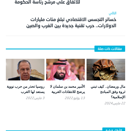
للاتفاق على مرشح رئاسة الحكومة
خسائر التجسس الاقتصادي تبلغ مئات مليارات
الدولارات.. حرب تقنية جديدة بين الغرب والصين
مال ورمضان.. كيف تبني
الأمير محمد بن سلمان لا
روسيا تحذر من حرب نووية
ثروة وفق المبادئ
يرضخ للانتقادات الغربية
يستعد لها الغرب
الإسلامية؟
13 يوليو,2022
3 مارس,2022
22 مارس,2024
الأكثر قراءة