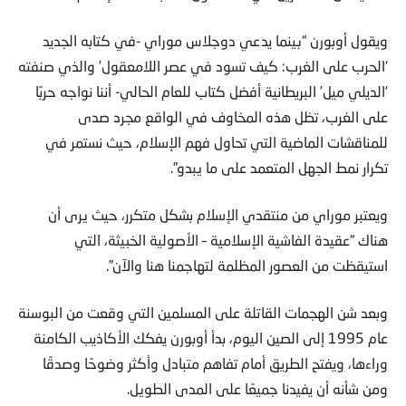
ويقول أوبورن “بينما يدعي دوجلاس موراي -في كتابه الجديد
‘الحرب على الغرب: كيف تسود في عصر اللامعقول’ والذي صنفته
‘الديلي ميل’ البريطانية أفضل كتاب للعام الحالي- أننا نواجه حربًا
على الغرب، تظل هذه المخاوف في الواقع مجرد صدى
للمناقشات الماضية التي تحاول فهم الإسلام، حيث نستمر في
تكرار نمط الجهل المتعمد على ما يبدو”.
ويعتبر موراي من منتقدي الإسلام بشكل متكرر، حيث يرى أن
هناك “عقيدة الفاشية الإسلامية – الأصولية الخبيثة، التي
استيقظت من العصور المظلمة لتهاجمنا هنا والآن”.
وبعد شن الهجمات القاتلة على المسلمين التي وقعت من البوسنة
عام 1995 إلى الصين اليوم، بدأ أوبورن يفكك الأكاذيب الكامنة
وراءها، ويفتح الطريق أمام تفاهم متبادل وأكثر وضوحًا وصدقًا
ومن شأنه أن يفيدنا جميعًا على المدى الطويل.