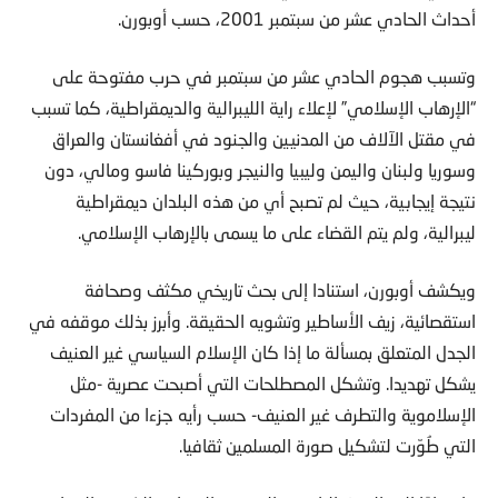
أحداث الحادي عشر من سبتمبر 2001، حسب أوبورن.
وتسبب هجوم الحادي عشر من سبتمبر في حرب مفتوحة على
“الإرهاب الإسلامي” لإعلاء راية الليبرالية والديمقراطية، كما تسبب
في مقتل الآلاف من المدنيين والجنود في أفغانستان والعراق
وسوريا ولبنان واليمن وليبيا والنيجر وبوركينا فاسو ومالي، دون
نتيجة إيجابية، حيث لم تصبح أي من هذه البلدان ديمقراطية
ليبرالية، ولم يتم القضاء على ما يسمى بالإرهاب الإسلامي.
ويكشف أوبورن، استنادا إلى بحث تاريخي مكثف وصحافة
استقصائية، زيف الأساطير وتشويه الحقيقة. وأبرز بذلك موقفه في
الجدل المتعلق بمسألة ما إذا كان الإسلام السياسي غير العنيف
يشكل تهديدا. وتشكل المصطلحات التي أصبحت عصرية -مثل
الإسلاموية والتطرف غير العنيف- حسب رأيه جزءا من المفردات
التي طُوّرت لتشكيل صورة المسلمين ثقافيا.