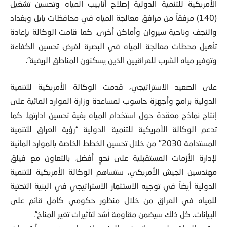
الأمريكية للتنمية الدولية إصلاح أنابيب المياه وتحسين تشغيل
(140) مرفقاً من مرافق معالجة المياه في محافظات بابل وبغداد
والنجف وناحية سيروان وأماكن أخرى. كما قامت الوكالة بإعادة
تأهيل محطات معالجة المياه في البصرة لغرض تحسين الكفاءة
وتوفير مياه الشرب للعراقيين الذين يسكنون المناطق الريفية”.
على الصعيد الاستراتيجي، قدمت الوكالة الأمريكية للتنمية
الدولية برامج وأجهزة حاسوب لمساعدة وزارة الموارد المائية على
إنتاج نماذج معقدة حول استخدام المياه بغية تحسين ادارتها. كما
تدعم الوكالة الأمريكية للتنمية الدولية “رؤية العراق للتنمية
المستدامة 2030″ من خلال تحسين الخطط الخاصة بالموارد المائية
لإدارة الأزمات المستقبلية على نحوٍ أفضل. بالتعاون مع فيلق
مهندسين الجيش الأمريكي، ستساهم الوكالة الأمريكية للتنمية
الدولية أيضاً في توجيه الاستثمار الاستراتيجي في البنية التحتية
للمياه في العراق من خلال منظور حكومي كامل قائم على
البيانات. كل ذلك سيضمن مقاومة أشد لتأثيرات تغير المناخ”.