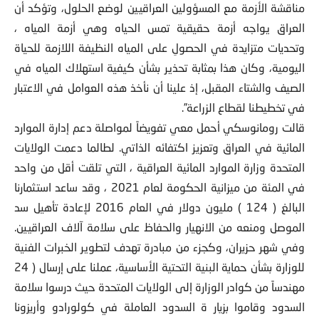
مناقشة الأزمة مع المسؤولين العراقيين لوضع الحلول، وتؤكد أن
العراق يواجه أزمة حقيقية تمس الحياه وهي أزمة المياه ،
وتحديات متزايدة في الحصولِ على المياه النظيفة اللازمة للحياة
اليومية، وكان هذا بمثابة تحذير بشأن كيفية استهلاك المياه في
الصيف والشتاء المقبل، إذ علينا أن نأخذ هذه العوامل في الاعتبار
في تخطيطنا لقطاع الزراعة”.
قالت رومانوسكي أحمل معي تفويضاً لمواصلة دعم إدارة الموارد
المائية في العراق وتعزيز اكتفائه الذاتي. لطالما دعمت الولايات
المتحدة وزارة الموارد المائية العراقية ، التي تلقت أقل من واحد
في المئة من ميزانية الحكومة لعام 2021 ، وقد ساعد استثمارنا
البالغ ( 124 ) مليون دولار في العام 2016 لإعادة تأهيل سد
الموصل ومنعه من الانهيار والحفاظ على سلامة آلاف العراقيين.
وفي شهر حزيران، وكجزء من مبادرة تهدف لتطوير الخبرات الفنية
للوزارة بشأن حماية البنية التحتية الأساسية، عملنا على إرسال ( 24
مهندساً من كوادر الوزارة إلى الولايات المتحدة حيث درسوا سلامة
السدود وقاموا بزيار ة السدود العاملة في كولورادو وأريزونا