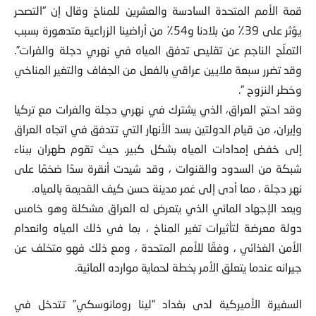
قمة الأمم المتحدة السادسة والعشرين للمناخ وقال إن “التصحر
يؤثر على 39٪ من بلادنا و54٪ من أراضينا الزراعية متدهورة بسبب
التملّح الناجم عن تقليص تدفق المياه في نهري دجلة والفرات”.
وقد تضرر سبعة ملايين عراقي بالفعل من الجفاف والتغير المناخي
وخطر النزوح “.
وقد احتج العراق، الذي يشترك في نهري دجلة والفرات مع تركيا
وإيران، من قيام الدولتين بسد الأنهار التي تتدفق في اتجاه العراق
إلى خفض إمدادات المياه بشكل كبير. حيث تقوم طهران ببناء
شبكة من السدود والقنوات ، وقد شيدت أنقرة سدًا ضخمًا على
نهر دجلة ، مما أدى إلى غمر مدينة حسن كيف القديمة بالمياه.
ويعد الإجهاد المائي الذي يتعرض له العراق مشكلة وهو خامس
دولة معرضة لتأثيرات تغير المناخ ، بما في ذلك المياه وانعدام
الأمن الغذائي ، وفقًا للأمم المتحدة ، ومع ذلك فهو متخلف عن
جيرانه عندما يتعلق الأمر بخطة لحماية موارده المائية.
السفيرة الأميركية لدى بغداد “لينا رومانوسكي” تتدخل في