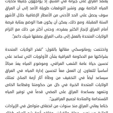
يعتمد العراق على جيرانه في المنبع، إذ يواجهون جميعاً تحديات
المياه الخاصة بهم. وتشير التوقعات طويلة الأمد إلى أن العراق
سوف يحصل على الحد الأدنى من الأمطار الإضافية خلال الأشهر
الستة المقبلة. ومع ذلك، يمكن أن يكون هذا الوضع بمثابة فرصة
أمام العراق لإنجاز الكثير بمفرده، وحتى أكثر من ذلك مع التزام
الولايات المتحدة بالعمل إلى جانب العراق بصفتها شريك داعم”.
واختتمت رومانوسكي مقالها بالقول: “تفخر الولايات المتحدة
بشراكتها مع الحكومة العراقية بشأن الأولويات التي تساعد على
تحسين حياة عامة الشعب العراقي، وموضوع المياه يعدُ مجالاً
أساسياً للتعاون. إن العمل معاً لتحسين إدارة المياه في العراق
سيساعد أيضاً في التخفيف من وطأة آثار أزمة المناخ. تمتلك
الولايات المتحدة الخبرة في كل من حكومتنا وقطاعنا الخاص
ونتعهد بمساعدة العراق على المضي قدماً في توفير المياه
المُستدامة والمتاحة لجميع العراقيين”.
ختاما يعاني العراق منذ سنوات من انخفاض متواصل في الإيرادات
المائية عبر نهري دجلة والفرات، وفاقم أزمة شح المياه كذلك