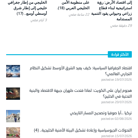
استراتيجية لبناء قطاع
الخليجي العربي (18).
خليجي إلى إطار شرق
زراعي وحيواني يقود التنمية
أوسطي أوسع.. (17)
22 ساعة ‎مضي
المستدامة
3 أيام ‎مضي
29 دقيقة ‎مضي
الأكثر قراءة
اقتصاد الجغرافيا السياسية: كيف يعيد الشرق الأوسط تشكيل النظام
التجاري العالمي؟
posted on 19/07/2026
هجوم إيران على الكويت: لماذا فتحت طهران جبهة الاقتصاد والبنية
التحتية في الخليج؟
posted on 20/07/2026
تركيا …آيا صوفيا وتصحيح المسار التاريخي
posted on 02/08/2026
التحولات الجيوسياسية وإعادة تشكيل البيئة الأمنية الخليجية.. (4)
posted on 15/07/2026