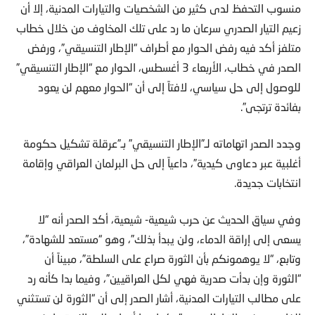
زعيم التيار الصدري سرعان ما رد على تلك المخاوف من خلال خطاب
متلفز أكد فيه رفض الحوار مع أطراف “الإطار التنسيقي”، ورفض
الصدر في خطاب، الأربعاء 3 أغسطس، الحوار مع “الإطار التنسيقي”
للوصول إلى حل سياسي، لافتاً إلى أن “الحوار معهم لن يعود
بفائدة ترتجى”.
وجدد الصدر اتهاماته لـ”الإطار التنسيقي” بـ”عرقلة تشكيل حكومة
أغلبية عبر دعاوى كيدية”، داعياً إلى حل البرلمان العراقي وإقامة
انتخابات جديدة.
وفي سياق الحديث عن حرب شيعية- شيعية، أكد الصدر أنه “لا
يسعى إلى إراقة الدماء، ولن يبدأ بذلك”، وهو “مستعد للشهادة”،
وتابع، “لا يوهمونكم بأن الثورة صراع على السلطة”، مبيناً أن
“الثورة وإن بدأت صدرية فهي لكل العراقيين”، وفيما بدا كأنه رد
على مطالب التيارات المدنية، أشار الصدر إلى أن “الثورة لن تستثني
الفاسدين في التيار الصدري”، كما دعا أنصاره إلى الاستمرار في