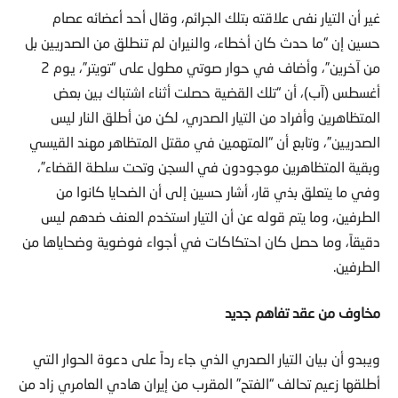
حسين إن “ما حدث كان أخطاء، والنيران لم تنطلق من الصدريين بل
من آخرين”، وأضاف في حوار صوتي مطول على “تويتر”، يوم 2
أغسطس (آب)، أن “تلك القضية حصلت أثناء اشتباك بين بعض
المتظاهرين وأفراد من التيار الصدري، لكن من أطلق النار ليس
الصدريين”، وتابع أن “المتهمين في مقتل المتظاهر مهند القيسي
وبقية المتظاهرين موجودون في السجن وتحت سلطة القضاء”،
وفي ما يتعلق بذي قار، أشار حسين إلى أن الضحايا كانوا من
الطرفين، وما يتم قوله عن أن التيار استخدم العنف ضدهم ليس
دقيقاً، وما حصل كان احتكاكات في أجواء فوضوية وضحاياها من
الطرفين.
مخاوف من عقد تفاهم جديد
ويبدو أن بيان التيار الصدري الذي جاء رداً على دعوة الحوار التي
أطلقها زعيم تحالف “الفتح” المقرب من إيران هادي العامري زاد من
منسوب التحفظ لدى كثير من الشخصيات والتيارات المدنية، إلا أن