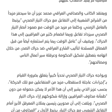
ويعتقد الكاتب والصحافي العراقي محمد عزيز أن ما سيحفز مزيداً
من الشرائح الشعبية إلى التفاعل مع حراك التيار الصدري “يرتبط
بالعامل الزمني، وكلما مر مزيد من الوقت مع صمود أنصار التيار
الصدري سيزداد تفاعل وربما انضمام كثير من العراقيين إلى هذا
الحراك”، ويضيف أن “عامل الوقت ربما يتم استثماره أيضاً من قبل
الفصائل المسلحة لتأليب الشارع العراقي ضد حراك الصدر، من خلال
اتهامه بتعطيل تشكيل الحكومة وعرقلة سير أعمال الناس
ومصالحهم”.
ويواجه حراك التيار الصدري تحدياً كبيراً يتعلق بضرورة القيام
بـ”إجراءات عاجلة لاستقطاب مزيد من المتفاعلين مع تلك الحركة”،
بحسب عزيز الذي يشير إلى أن هذا الأمر لا يمكن حصوله من دون
“طمأنة مخاوف العراقيين وإزالة شكوكهم إزاء حراك التيار
الصدري”، ويلفت إلى أن محورين رئيسين يمثلان المعرقل الأبرز أمام
التفاعل الشعبي مع حراك التيار، يرتبط الأول بـ “المخاوف من أن
تقود مساندة الحراك إلى نزاع مسلح”، أما الأمر الآخر فيتعلق