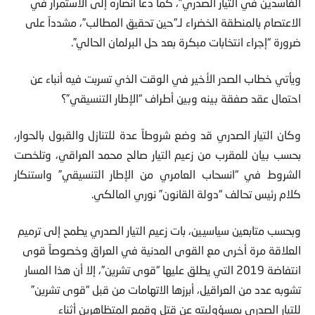
الاعتصام بالمنطقة الخضراء لـ”حين تحقيق المطالب”، مشدداً على
ضرورة “إجراء انتخابات مبكرة بعد حل البرلمان الحالي”.
ويأتي خطاب الصدر الأخير في الوقت الذي تسربت فيه أنباء عن
احتمال عقد صفقة بينه وبين أطراف “الإطار التنسيقي”؟
وكان التيار الصدري قد وضع شروطاً عدة للتنازل والقبول بالحوار،
بحسب بيان للمقرب من زعيم التيار صالح محمد العراقي، وتلخصت
الشروط في “انسحاب العامري من الإطار التنسيقي” واستنكار
كلام رئيس تحالف “دولة القانون” نوري المالكي.
وبحسب متابعين سياسيين، بات زعيم التيار الصدري يطمح إلى ترميم
العلاقة مرة أخرى مع القوى المدنية في العراق وخصوصاً قوى
انتفاضة 2019 التي يطلق عليها “قوى تشرين”، إلا أن هذا المسار
تشوبه عدد من العراقيل، أبرزها الاتهامات من قبل “قوى تشرين”
للتيار الصدري بمسؤوليته عن قتل وقمع المتظاهرين أثناء
احتجاجات أكتوبر 2019.