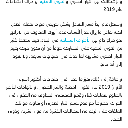
عام 2019.
وبشكل عام، بدأ مسار التفاعل بشكل تدريجي مع ما يفعله الصدر،
لكنه تفاعل ما يزال حذراً لأسباب عدة، أبرزها المخاوف من الانزلاق
نحو صراع دامٍ بين
الأطراف المسلحة
في البلاد، فيما يتحفظ كثير
من القوى المدنية على المشاركة خوفاً من أن تكون حركة زعيم
التيار الصدري مشابهة لما حدث في احتجاجات سابقة، ولا تقود
إلى أية نتائج.
وإضافة إلى ذلك، يعزز ما حصل في احتجاجات أكتوبر (تشرين
الأول) 2019 بين القوى المدنية والتيار الصدري، والاتهامات للأخير
بالضلوع بعمليات قتل وقمع للمحتجين، المخاوف من الدخول في
الحراك، خصوصاً مع عدم حسم التيار الصدري أو تجاوبه مع تلك
الملفات على الرغم من المطالبات الكثيرة من قوى تشرين وذوي
الضحايا.
غير أن التيار نفى علاقته بتلك الجرائم، وقال أحد أعضائه عصام