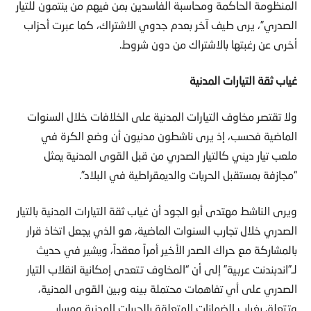
الصدري”، يرى طيف آخر بعدم جدوي الاشتراك، كما عبرت أحزاب
أخرى عن رغبتها بالاشتراك من دون شروط.
غياب ثقة التيارات المدنية
ولا تقتصر مخاوف التيارات المدنية على الخلافات خلال السنوات
الماضية فحسب، إذ يرى ناشطون مدنيون أن وضع الكرة في
ملعب تيار ديني كالتيار الصدري من قبل القوى المدنية يمثل
“مجازفة بمستقبل الحريات والديمقراطية في البلاد”.
ويرى الناشط مهتدى أبو الجود أن غياب ثقة التيارات المدنية بالتيار
الصدري خلال تجارب السنوات الماضية، هو الذي يجعل اتخاذ قرار
بالمشاركة مع حراك الصدر الأخير أمراً معقداً، ويشير في حديث
لـ”اندبندنت عربية” إلى أن “المخاوف تتعدى إمكانية انقلاب التيار
الصدري على أي تفاهمات محتملة بينه وبين القوى المدنية،
وتتعلق بغياب الضمانات المتعلقة بالحريات المدنية ومسار