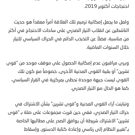
ولعل ما يجعل إمكانية ترميم تلك العلاقة أمراً معقداً هو حديث
الناشطين عن انقلاب التيار الصدري على ساحات الاحتجاج في أكثر
من مناسبة، فضلاً عن التذبذب الدائم في الحراك السياسي للتيار
خلال السنوات الماضية.
ويرى مراقبون عدم إمكانية الحصول على موقف موحد من “قوى
تشرين” أو بقية القوى المدنية الأخرى، خصوصاً مع كون تلك
القوى ليست جبهة موحدة تحظى بمركزية في القرار السياسي،
كما هو الحال مع التيار الصدري.
وتباينت آراء القوى المدنية و”قوى تشرين” بشأن الاشتراك في
حراك التيار الصدري، ففي حين قررت مجموعات على صلة بـ “قوى
تشرين” الاشتراك شريطة أن يوافق الصدر على مطالبها الخاصة
بـ”تغيير النظام إلى رئاسي وإعادة كتابة الدستور، وإسقاط
المنظومة الحاكمة ومحاسبة الفاسدين بمن فيهم من ينتمون للتيار