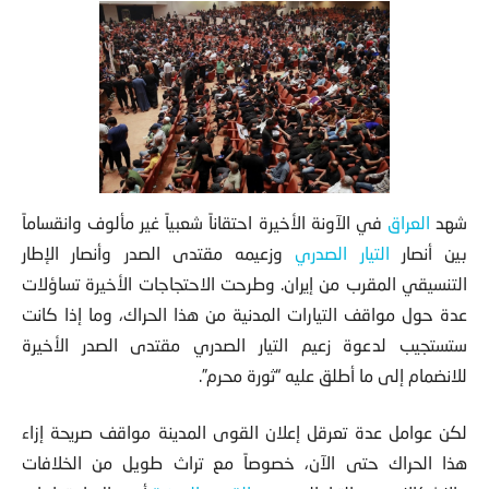
شهد
العراق
في الآونة الأخيرة احتقاناً شعبياً غير مألوف وانقساماً
بين أنصار
التيار الصدري
وزعيمه مقتدى الصدر وأنصار الإطار
التنسيقي المقرب من إيران. وطرحت الاحتجاجات الأخيرة تساؤلات
عدة حول مواقف التيارات المدنية من هذا الحراك، وما إذا كانت
ستستجيب لدعوة زعيم التيار الصدري مقتدى الصدر الأخيرة
للانضمام إلى ما أطلق عليه “ثورة محرم”.
لكن عوامل عدة تعرقل إعلان القوى المدينة مواقف صريحة إزاء
هذا الحراك حتى الآن، خصوصاً مع تراث طويل من الخلافات
والإشكالات بين التيار الصدري و
القوى المدنية
أو حراك احتجاجات