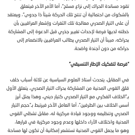
بالشكوك من احتمالية أن تنتج تلك الحركة شيئاً ذا جدوى”، ويعتقد
أن على التيار الصدري معالجة تلك الثغرات وإشعار العراقيين بأن
خطته لديها فرصة لإحداث تغيير جذري قبل الدعوة إلى المشاركة
بحراكه، مبيناً أن التيار الصدري يطالب العراقيين بالانضمام إلى
حراكه من دون أجندة واضحة.
“فرصة لتفكيك الإطار التنسيقي”
في المقابل، يتحدث أستاذ العلوم السياسية عن ثلاثة أسباب خلف
قلق القوى المدنية من المشاركة بحراك التيار الصدري، يتعلق الأول
بـ”الخلاف الفكري مع التيار الصدري كتيار ديني، وهذا يمثل أبرز
أسس الخلاف بين الطرفين”، أما العامل الآخر فيرتبط بـ”حجم التيار
الصدري وتنظيمه ووجود قيادة مركزية له، مقابل تشظي القوى
المدنية واختلاف الآراء داخلها وعدم وجود مركزية في قرارها،
وهو ما يجعل القوى المدنية تستشعر إمكانية أن تكون لها مساحة
هامشية في القرار داخل أي تشارك محتمل”.