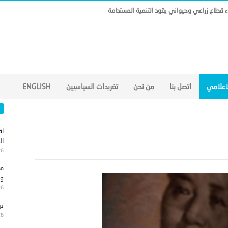
ناء قطاع زراعي وحيواني يقود التنمية المستدامة
لاعلامي
اتصل بنا
من نحن
تغريدات السياسيين
ENGLISH
اق
ال
26
هج
وا
26
تر
26