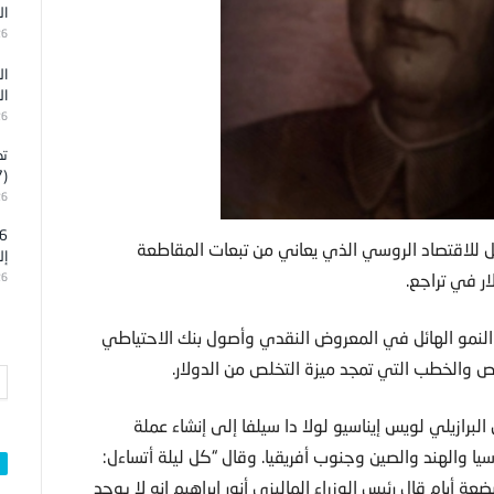
ال
26
ال
ال
26
تد
(7)
26
ئل للاقتصاد الروسي الذي يعاني من تبعات المقاطعة
إل
ار في تراجع.
26
والنمو الهائل في المعروض النقدي وأصول بنك الاحتياطي
 والخطب التي تمجد ميزة التخلص من الدولار.
لبرازيلي لويس إيناسيو لولا دا سيلفا إلى إنشاء عملة
 والهند والصين وجنوب أفريقيا. وقال “كل ليلة أتساءل:
عة أيام قال رئيس الوزراء الماليزي أنور إبراهيم إنه لا يوجد