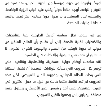
أمريكا وأوروبا من جهة، وروسيا من الجهة الأخرى، بعد فترة من
التوتر والتباعد، أوجد مناخاً دولياً، يغلب عليه غياب الرؤية الواضحة،
واليقينية تجاه المستقبل، ما يحول دون صياغة استراتيجية عالمية
عاجلة للولايات المتحدة.
من ثم، سوف تظل سياسة أمريكا الخارجية نهباً للتناقضات،
والاضطراب لفترة قادمة، إلى أن تقتنع بأن العالم المتغير من
حولها له دورة تاريخية من الصعود والهبوط للقوى الكبرى، لا
تستطيع أن تقف في طريقها، وإلا كانت هي الخاسرة.
لقد ساعدت أوضاع دولية، عسكرية، واقتصادية، وثقافية، على
توفير كل الظروف التي هيأت للولايات المتحدة أن تشغل المكانة
التي ربطت النظام الدولي، بمفهوم القرن الأمريكي. لكن هذه
الظروف لم تعد قائمة، مثلما كانت من قبل، ما جعل الكثيرين في
الغرب، يقتنعون، بقرب أفول شمس القرن الأمريكي، وحلول حقبة
مختلفة، يميلون إلى وصفها بالقرن الآسيوي.