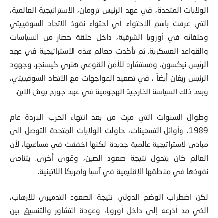
الولايات المتحدة، في عهد الرئيس ترومان، الاستراتيجية العالمية،
التي عرفت باسم الاحتواء. أي احتواء نفوذ الاتحاد السوفييتي
وحلفائه في أوروبا الشرقية، داخل حلقة حصار من السياسات
والقواعد العسكرية. ثم تأكدت معالم هذه الاستراتيجية في عهد
الرئيس نيكسون، ومستشاره للأمن القومي هنري كيسنجر، وجهود
الرئيس ريغان أيضاً ، في تصعيد المواجهات مع الاتحاد السوفييتي،
وبعد ذلك السياسة الخارجية الهجومية في عهد جورج بوش الابن.
وطوال السنوات التي مرت من بعد انتهاء الحرب الباردة عام
1989، وأوائل التسعينات، حاولت الولايات المتحدة التوصل إلى
مبادئ لاستراتيجية عالمية جديدة. لكنها أخفقت في مساعيها، لأن
العالم كان يتحول نتيجة صعود الصين، وقوى أخرى، يتنامى
نفوذها في مناطقها الإقليمية في آسيا وأمريكا اللاتينية.
لكن اضطراب الوضع الدولي نتيجة الصعود التدميري للإرهاب،
الذي مد أذرعه إلى داخل أوروبا، وعودة التشاور والتنسيق بين