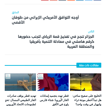
أوجه التوافق الأمريكي الإيراني من طوفان
الأقصى
الجزائر تنجح في تفخيخ قمة الرياض لتجنب حضورها
كرقم هامشي في معادلة التنمية بأفريقيا
والمنطقة العربية
الخليج على صفيح ساخن:
قطر تهدد بتجميد إمدادات
تهديد قطر بوقف صادرات
هل تبدأ أخطر موجة ثراء
الغاز لأوروبا: شتاء قارس
الغاز الطبيعي المسال: تحدٍ
وانهيار في وقت واحد؟
يلوح في الأفق
لطموحات الاتحاد الأوروبي