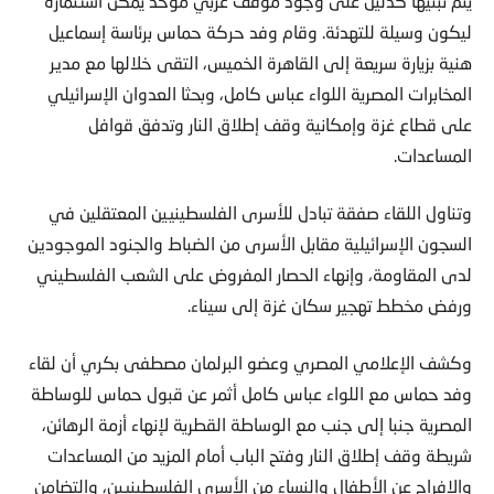
يتم تبنيها كدليل على وجود موقف عربي موحد يمكن استثماره
ليكون وسيلة للتهدئة. وقام وفد حركة حماس برئاسة إسماعيل
هنية بزيارة سريعة إلى القاهرة الخميس، التقى خلالها مع مدير
المخابرات المصرية اللواء عباس كامل، وبحثا العدوان الإسرائيلي
على قطاع غزة وإمكانية وقف إطلاق النار وتدفق قوافل
المساعدات.
وتناول اللقاء صفقة تبادل للأسرى الفلسطينيين المعتقلين في
السجون الإسرائيلية مقابل الأسرى من الضباط والجنود الموجودين
لدى المقاومة، وإنهاء الحصار المفروض على الشعب الفلسطيني
ورفض مخطط تهجير سكان غزة إلى سيناء.
وكشف الإعلامي المصري وعضو البرلمان مصطفى بكري أن لقاء
وفد حماس مع اللواء عباس كامل أثمر عن قبول حماس للوساطة
المصرية جنبا إلى جنب مع الوساطة القطرية لإنهاء أزمة الرهائن،
شريطة وقف إطلاق النار وفتح الباب أمام المزيد من المساعدات
والإفراج عن الأطفال والنساء من الأسرى الفلسطينيين، والتضامن