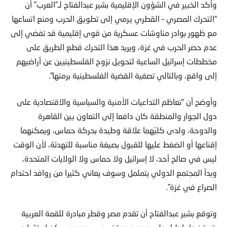
وأكد الخبير في الشؤون الإقليمية بشير عبدالفتاح لـ”العرب” أن
“التحرك المصري – القطري يرمي إلى تطويق الحرب ومنع اتساعها
مع ظهور بوادر مناوشات عسكرية من قوى إقليمية قد تفضي إلى
عدم حصر الحرب في غزة، ويريد هذا التحرك قطع الطريق على
مخططات إسرائيل الساعية لتحويل نزوح الفلسطينيين عن أراضيهم
إلى واقع، وبالتالي تصفية القضية الفلسطينية برمتها”.
وأوضح أن “تعاظم التداعيات الأمنية والسياسية والاقتصادية على
دول الجوار والمنطقة كان دافعا إلى التعاون بين القاهرة
والدوحة، ولدى كليْهما علاقة وطيدة بحركة حماس، ويمكنهما
إقناعها أو الضغط عليها للقبول بصيغة مناسبة للتهدئة، لأن الوقت
ليس في صالح أحد، لا إسرائيل ولا حماس ولا الولايات المتحدة،
وبدأ المجتمع الدولي يتململ وسوف يعاني كثيرا من روافد احتدام
الصراع في غزة”.
وتوقع بشير عبدالفتاح أن تقدم مصر وقطر مبادرة للقمة العربية