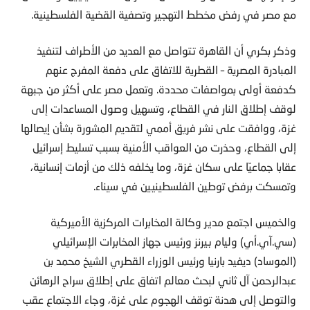
مع مصر في رفض مخطط التهجير وتصفية القضية الفلسطينية.
وذكر بكري أن القاهرة تتواصل مع العديد من الأطراف لتنفيذ
المبادرة المصرية – القطرية للاتفاق على دفعة المفرج عنهم
كدفعة أولى بمواصفات محددة. وتعمل مصر على أكثر من جبهة
لوقف إطلاق النار في القطاع، وتسهيل وصول المساعدات إلى
غزة، ووافقت على نشر فريق أممي لتقديم المشورة بشأن إيصالها
إلى القطاع، وحذرت من العواقب الأمنية بسبب تسليط إسرائيل
عقابا جماعيّا على سكان غزة، وما يخلفه ذلك من أزمات إنسانية،
وتمسكت برفض توطين الفلسطينيين في سيناء.
والخميس اجتمع مدير وكالة المخابرات المركزية الأميركية
(سي.آي.أي) وليام بيرنز ورئيس جهاز المخابرات الإسرائيلي
(الموساد) ديفيد بارنيا ورئيس الوزراء القطري الشيخ محمد بن
عبدالرحمن آل ثاني لبحث معالم اتفاق على إطلاق سراح الرهائن
والتوصل إلى هدنة توقف الهجوم على غزة، وجاء الاجتماع عقب