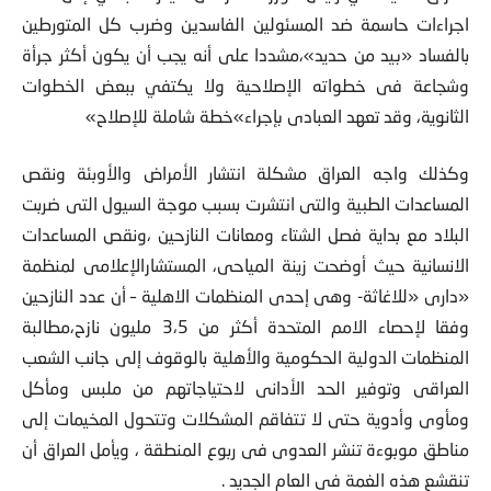
اجراءات حاسمة ضد المسئولين الفاسدين وضرب كل المتورطين
بالفساد «بيد من حديد»،مشددا على أنه يجب أن يكون أكثر جرأة
وشجاعة فى خطواته الإصلاحية ولا يكتفي ببعض الخطوات
الثانوية، وقد تعهد العبادى بإجراء»خطة شاملة للإصلاح»
وكذلك واجه العراق مشكلة انتشار الأمراض والأوبئة ونقص
المساعدات الطبية والتى انتشرت بسبب موجة السيول التى ضربت
البلاد مع بداية فصل الشتاء ومعانات النازحين ،ونقص المساعدات
الانسانية حيث أوضحت زينة المياحى، المستشارالإعلامى لمنظمة
«دارى «للاغاثة- وهى إحدى المنظمات الاهلية – أن عدد النازحين
وفقا لإحصاء الامم المتحدة أكثر من 3،5 مليون نازح،مطالبة
المنظمات الدولية الحكومية والأهلية بالوقوف إلى جانب الشعب
العراقى وتوفير الحد الأدانى لاحتياجاتهم من ملبس ومأكل
ومأوى وأدوية حتى لا تتفاقم المشكلات وتتحول المخيمات إلى
مناطق موبوءة تنشر العدوى فى ربوع المنطقة ، ويأمل العراق أن
تنقشع هذه الغمة فى العام الجديد .