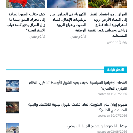
العراق… من اقتصاد النفط
الكهرباء في العراق… بين
كيف حوّلت الصين الطاقة
إلى اقتصاد الأرض: رؤية
تريليونات الإنفاق، فساد
إلى محرك للنمو، بينما ما
استراتيجية لبناء قطاع
العقود، وضياع الرؤية
زال العراق يدفع كلفة غياب
زراعي وحيواني يقود التنمية
الوطنية
الاستراتيجية؟
المستدامة
8 أيام ‎مضي
9 أيام ‎مضي
يوم واحد ‎مضي
الأكثر قراءة
اقتصاد الجغرافيا السياسية: كيف يعيد الشرق الأوسط تشكيل النظام
التجاري العالمي؟
posted on 19/07/2026
هجوم إيران على الكويت: لماذا فتحت طهران جبهة الاقتصاد والبنية
التحتية في الخليج؟
posted on 20/07/2026
تركيا …آيا صوفيا وتصحيح المسار التاريخي
posted on 02/08/2026