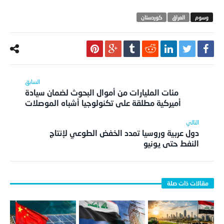
العراق
كوردستان
مئات المليارات من أموال البحوث لضمان سيادة
أميركية مطلقة على تكنولوجيا أشباه الموصلات
دول عربية وروسيا تمدد الخفض الطوعي لإنتاج
النفط حتى يونيو