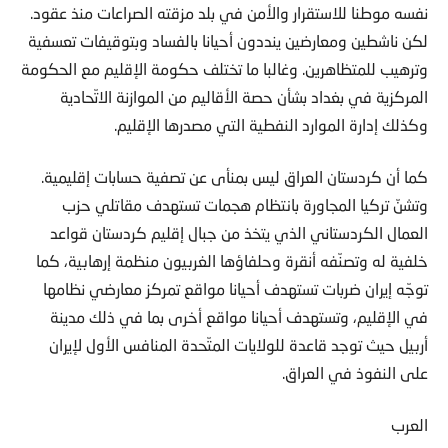
نفسه موطنا للاستقرار والأمن في بلد مزقته الصراعات منذ عقود.
لكن ناشطين ومعارضين ينددون أحيانا بالفساد وبتوقيفات تعسفية
وترهيب للمتظاهرين. وغالبا ما تختلف حكومة الإقليم مع الحكومة
المركزية في بغداد بشأن حصة الأقاليم من الموازنة الاتّحادية
وكذلك إدارة الموارد النفطية التي مصدرها الإقليم.
كما أن كردستان العراق ليس بمنأى عن تصفية حسابات إقليمية.
وتشنّ تركيا المجاورة بانتظام هجمات تستهدف مقاتلي حزب
العمال الكردستاني الذي يتخذ من جبال إقليم كردستان قواعد
خلفية له وتصنّفه أنقرة وحلفاؤها الغربيون منظمة إرهابية، كما
توجّه إيران ضربات تستهدف أحيانا مواقع تمركز معارضي نظامها
في الإقليم، وتستهدف أحيانا مواقع أخرى بما في ذلك مدينة
أربيل حيث توجد قاعدة للولايات المتّحدة المنافس الأول لإيران
على النفوذ في العراق.
العرب