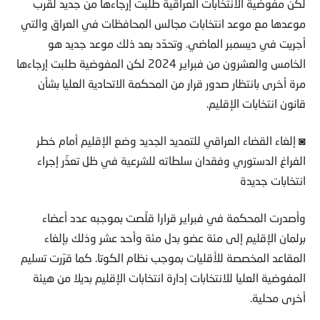
لكن مفوضية الانتخابات العراقية طلبت إرجاءها من جديد لقرب
موعدها مع موعد انتخابات مجالس المحافظات في العراق والتي
أجريت في ديسمبر الماضي. وتحدّد بعد ذلك موعد جديد هو
الخامس والعشرون من فبراير 2024 لكن المفوضية طلبت إرجاءها
مرة أخرى بانتظار صدور قرار من المحكمة الاتحادية العليا بشأن
قانون انتخابات الإقليم.
◙ إلغاء القضاء العراقي للتمديد الجديد وضع الإقليم أمام خطر
الفراغ الدستوري وفقدان سلطاته للشرعية في ظل تعذّر إجراء
انتخابات جديدة
وأصدرت المحكمة في فبراير قرارا قلّصت بموجبه عدد أعضاء
برلمان الإقليم إلى مئة عضو بدل مئة وأحد عشر وذلك بإلغاء
المقاعد المخصصة للأقليات بموجب نظام الكوتا. كما قرّرت تسليم
المفوضية العليا للانتخابات إدارة انتخابات الإقليم بديلا من هيئة
أخرى محلية.