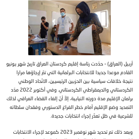
أربيل (العراق) – حدّدت رئاسة إقليم كردستان العراق تاريخ شهر يونيو
القادم موعدا جديدا للانتخابات البرلمانية التي تمّ إرجاؤها مرارا
نتيجة خلافات سياسية بين الحزبين الرئيسيين، الاتّحاد الوطني
الكردستاني والديمقراطي الكردستاني. وفي أكتوبر 2022 مدّد
برلمان الإقليم مدة دورته النيابية، إلاّ أنّ إلغاء القضاء العراقي لذلك
التمديد وضع الإقليم أمام خطر الفراغ الدستوري وفقدان سلطاته
للشرعية في ظل تعذّر إجراء انتخابات جديدة.
وبعد ذلك تم تحديد شهر نوفمبر 2023 كموعد لإجراء الانتخابات