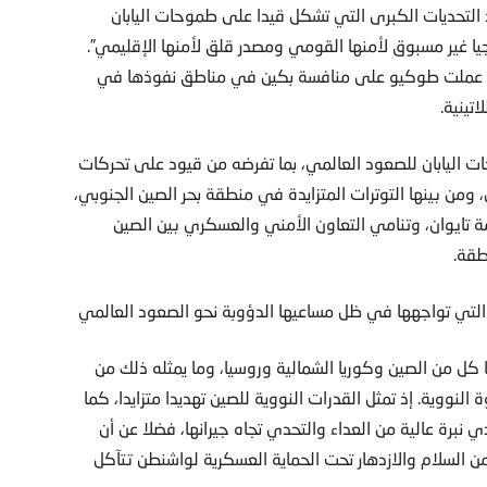
 التحديات الكبرى التي تشكل قيدا على طموحات اليابان
جيا غير مسبوق لأمنها القومي ومصدر قلق لأمنها الإقليمي”.
ودها، عملت طوكيو على منافسة بكين في مناطق نفوذها في
تينية.
ات اليابان للصعود العالمي، بما تفرضه من قيود على تحركات
ي، ومن بينها التوترات المتزايدة في منطقة بحر الصين الجنوبي،
مة تايوان، وتنامي التعاون الأمني والعسكري بين الصين
طقة.
ى التي تواجهها في ظل مساعيها الدؤوبة نحو الصعود العالمي
 كل من الصين وكوريا الشمالية وروسيا، وما يمثله ذلك من
نووية. إذ تمثل القدرات النووية للصين تهديدا متزايدا، كما
دي نبرة عالية من العداء والتحدي تجاه جيرانها، فضلا عن أن
من السلام والازدهار تحت الحماية العسكرية لواشنطن تتآكل