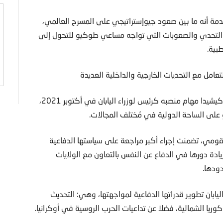
قدمة أنه ما بين صعود جيوإستراتيجي على المسرح العالمي،
التحدي والصعوبات التي تواجه مساعي طوكيو للتحول إلى
بية.
عامل مع التحديات الخارجية والداخلية العديدة
وشهدت السنوات القليلة الماضية، ولاسيما منذ تولي فوميو كيشيدا مهام منصبه كرئيس لوزراء اليابان في أكتوبر 2021،
 على الساحة الدولية في مُختلف المجالات.
اتيجية جديدة للأمن القومي، تضمنت إجراء أكبر مراجعة على سياستها الدفاعية
بزيادة دورها في الدفاع عن النفس بالتعاون مع الولايات
دودها.
ليابان تطوير قدراتها الدفاعية لمواجهتها، وهي: التحديث
ريا الشمالية، فضلا عن تداعيات الحرب الروسية في أوكرانيا.