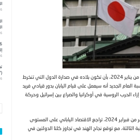
ال
26
ال
ال
26
إل
26
تد
(7)
طوكيو – تعهد رئيس الوزراء الياباني فوميو كيشيدا في الأول من يناير 2024، بأن تكون بلاده في صدارة الدول التي تنخرط
26
ة العام الجديد أنه سيعمل على قيام اليابان بدور قيادي فريد
إزاء الحرب الروسية في أوكرانيا والصراع بين إسرائيل وحركة
ومن جهة أخرى، أظهرت بيانات رسمية نُشرت في الخامس عشر من فبراير 2024، تراجع الاقتصاد الياباني على المستوى
بة الثالثة، مع توقع نجاح الهند في تجاوز كلتا الدولتين في