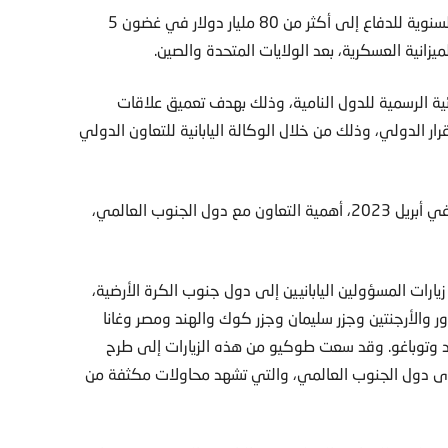
وفي مواجهة هذه التحديات، قررت اليابان مُضاعفة الميزانية السنوية للدفاع إلى أكثر من 80 مليار دولار في غضون 5
زانية العسكرية، بعد الولايات المتحدة والصين.
ئية الرسمية للدول النامية، وذلك بهدف تعميق علاقات
الدولي، وذلك من خلال الوكالة اليابانية للتعاون الدولي
وأكدت اليابان في الكتاب الأزرق للدبلوماسية اليابانية الصادر في أبريل 2023، أهمية التعاون مع دول الجنوب العالمي،
اميا ملحوظا في وتيرة زيارات المسؤولين اليابانيين إلى دول جنوب الكرة الأرضية،
 والأرجنتين وجزر سليمان وجزر كوك والهند ومصر وغانا
اد وتوباغو. وقد سعت طوكيو من هذه الزيارات إلى طرح
دى دول الجنوب العالمي، والتي تشهد محاولات مكثفة من