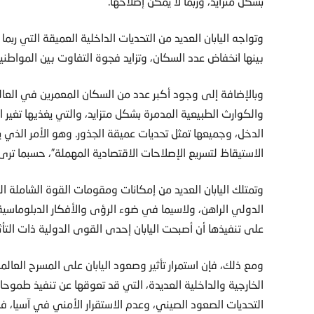
بشكل متزايد، وربما لا يمكن إصلاحها.
وتواجه اليابان العديد من التحديات الداخلية العميقة التي ر
بينها انخفاض عدد السكان، وتزايد فجوة التفاوت بين المواطنين
وبالإضافة إلى وجود أكبر عدد من السكان المعمرين في العالم، 
والكوارث الطبيعية المدمرة بشكل متزايد، والتي يغذيها تغير 
الدخل، وجميعها تمثل تحديات عميقة الجذور. وهو الأمر الذي ي
الاستيقاظ لتسريع الإصلاحات الاقتصادية المهملة”، حسبما ترى ا
وتمتلك اليابان العديد من إمكانات ومقومات القوة الشاملة 
الدولي الراهن، ولاسيما في ضوء الرؤى والأفكار الدبلوماسية
على تنفيذها أن أصبحت اليابان إحدى القوى الدولية ذات التأث
ومع ذلك، فإن استمرار تأثير وصعود اليابان على المسرح العال
الخارجية والداخلية العديدة، التي قد تعوقها عن تنفيذ طموحا
التحديات الصعود الصيني، وعدم الاستقرار الأمني في آسيا، فضل