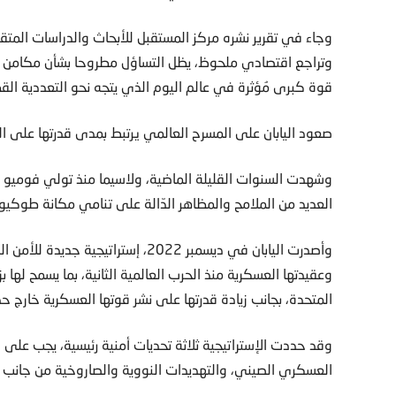
وجاء في تقرير نشره مركز المستقبل للأبحاث والدراسات المت
وتراجع اقتصادي ملحوظ، يظل التساؤل مطروحا بشأن مكامن 
قوة كبرى مُؤثرة في عالم اليوم الذي يتجه نحو التعددية القط
صعود اليابان على المسرح العالمي يرتبط بمدى قدرتها على الت
العديد من الملامح والمظاهر الدّالة على تنامي مكانة طوكيو
وأصدرت اليابان في ديسمبر 2022، إستر
وعقيدتها العسكرية منذ الحرب العالمية الثانية، بما يسمح لها 
المتحدة، بجانب زيادة قدرتها على نشر قوتها العسكرية خارج ح
وقد حددت الإستراتيجية ثلاثة تحديات أمنية رئيسية، يجب على ا
العسكري الصيني، والتهديدات النووية والصاروخية من جانب كو