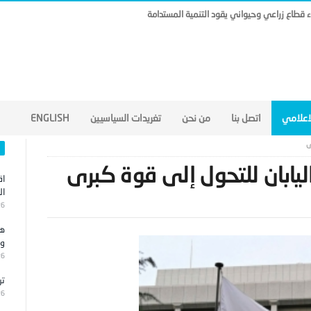
ناء قطاع زراعي وحيواني يقود التنمية المستدامة
لاعلامي
اتصل بنا
من نحن
تغريدات السياسيين
ENGLISH
ى
ابان للتحول إلى قوة كبرى
اق
ال
26
هج
وا
26
تر
26