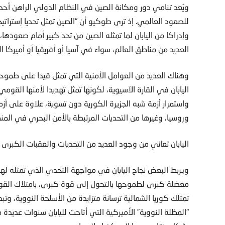
ويُعد تنامي دور ومكانة الصين في النظام الدولي الراهن أحد
للصعود العالمي. إذ ترى طوكيو أن “الصين تمثل تحديا إستراتي
وإدراكا من اليابان لما تمثله الصين من تحد كبير أمام صع
العديد من مناطق العالم، سواء في آسيا أو أفريقيا أو أميركا اللا
وهناك العديد من العوامل الأمنية التي تمثل قيدا على طموح
اليابان في القارة الآسيوية، لكونها تمثل تهديدا لأمنها القوم
واستمرار أزمة شبه الجزيرة الكورية دون تسوية، علاوة على أز
وروسيا، وغيرها من التحديات المرتبطة بالأمن البحري في المن
اليابان تعاني من وجود العديد من التحديات والعقبات الكبر
ويربط البعض نجاح اليابان في مواجهة التحدي الذي تمثله لها
معضلة كبرى لطموحها بالتحول إلى قوة كبرى، بامتلاك القوة ال
تمتلك كوريا الشمالية ترسانة متزايدة من الأسلحة النووية، وتب
“المظلة النووية” الأميركية التي أتاحت لليابان سنوات عديدة 