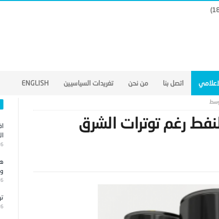
لاعلامي
اتصل بنا
من نحن
تغريدات السياسيين
ENGLISH
أوسط
لنفط رغم توترات الشرق
اق
ال
26
هج
وا
26
تر
26