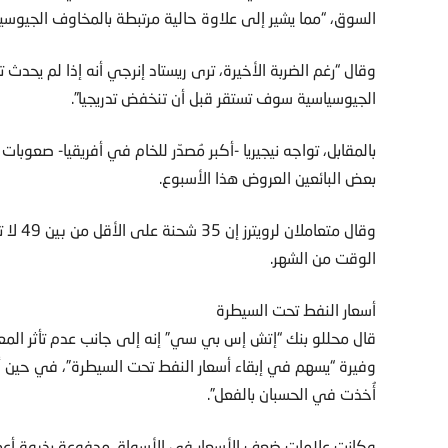
السوق، “مما يشير إلى علاوة حالية مرتبطة بالمخاوف الجيوسيا
وقال “رغم الضربة الأخيرة، ترى ريستاد إنرجي أنه إذا لم يحدث
الجيوسياسية سوف تستقر قبل أن تنخفض تدريجيا”.
بالمقابل، تواجه نيجيريا -أكبر مُصدّر للخام في أفريقيا- صعوب
بعض البائعين العروض هذا الأسبوع.
وقال م
الوقت من الشهر.
أسعار النفط تحت السيطرة
قال محللو بنك “إتش إس بي سي” إنه إلى جانب عدم تأثر المع
وفيرة “يسهم في إبقاء أسعار النفط تحت السيطرة”، في حين أش
أُخذت في الحسبان بالفعل”.
وكانت علامات ضعف الأسعار في الأسواق مدفوعة بذروة أعمال