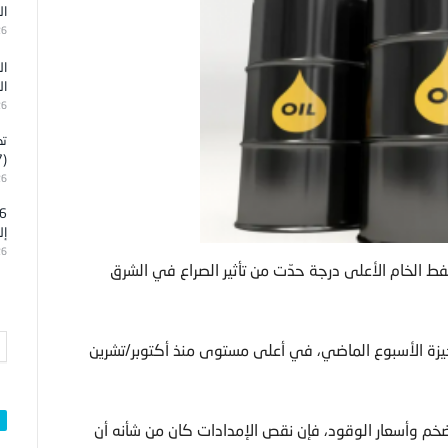
ال
26
ال
ال
26
تد
(7)
26
إل
26
ط الخام الأعلى درجة حدّت من تأثير الصراع في الشرق
92 دولارا للبرميل لفترة وجيزة الأسبوع الماضي، في أعلى مستوى منذ أكتوبر/تشرين
تضخم وأسعار الوقود، فإن نقص الإمدادات كان من شأنه أن