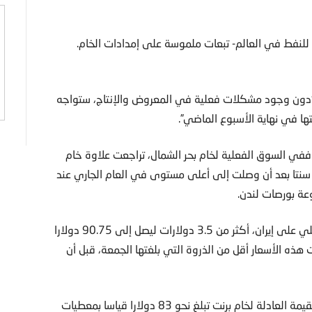
 للنفط في العالم- تبعات ملموسة على إمدادات الخام.
“دون وجود مشكلات فعلية في المعروض والإنتاج، ستواجه
ها في نهاية الأسبوع الماضي”.
في السوق الفعلية لخام بحر الشمال، تراجعت علاوة خام
ورتيس مقارنة بأحدث سعر سجله خام برنت القياسي إلى 35 سنتا بعد أن وصلت إلى أعلى مستوى في العام الجاري عند
وصعد سعر خام برنت الجمعة، مدفوعا بتقارير عن هجوم إسرائيلي على إيران، أكثر من 3.5 دولارات ليصل إلى 90.75 دولارا
ند الإغلاق ليستقر عند 87.3 دولارا. وظلت هذه الأسعار أقل من الذروة التي بلغتها الجمعة، قبل أن
وذكر المحلل خورخي ليون أن شركة “ريستاد إنرجي” ترى أن القيمة العادلة لخام برنت تبلغ نحو 83 دولارا قياسا بمعطيات