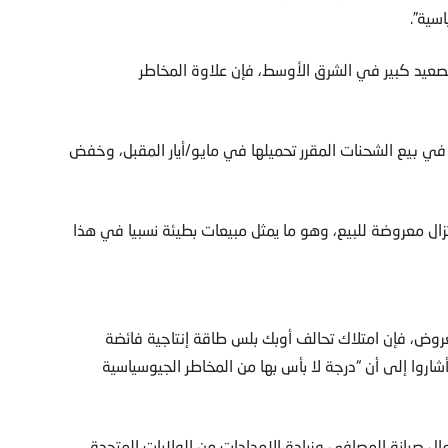
سية”.
 تصعيد كبير في الشرق الأوسط، فإن علاوة المخاطر
ات في بيع الشحنات المقرر تحميلها في مايو/أيار المقبل، وخفض
تعاملان لرويترز إن 35 شحنة على الأقل من بين 49 لا تزال معروضة للبيع، وهو ما يمثل مبيعات بطيئة نسبيا في هذا
روض، فإن امتلاك تحالف أوبك بلس طاقة إنتاجية فائضة
اروا إلى أن “درجة لا بأس بها من المخاطر الجيوسياسية
 صيانة المصافي وزيادة الإمدادات من الولايات المتحدة