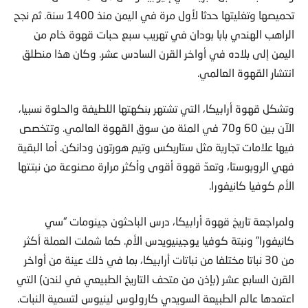
تحميصها وتغليتها حدثا لأول مرة في اليمن منذ 1400 سنة. ثم نجح
الراهب الهندي بابا بودان في تهريب سبع حبات قهوة خام من
اليمن إلى بلاده في أواخر القرن السادس عشر. وكان هذا منطلق
انتشار القهوة العالمي.
وتشكل قهوة أرابيكا، التي تشتهر بنكهتها اللطيفة والحلوة نسبيا،
الآن بين 60 و70 في المئة من سوق القهوة العالمي. وتتخصص
فيها علامات تجارية مثل ستاربكس وتيم هورتون ودانكن. أما البقية
فهي الروبوستا، وتعدّ قهوة أقوى وأكثر مرارة مصنوعة من نبتتها
الأم كوفيا كانيفورا.
ولمراجعة تاريخ قهوة أرابيكا، درس الباحثون جينومات “سي
كانيفورا” ونبتة كوفيا يوجينيويدس الأم. كما شملت العملة أكثر
من 30 نباتا مختلفا من نباتات أرابيكا، بما في ذلك عينة من أواخر
القرن السابع عشر (بإذن من متحف التاريخ الطبيعي في لندن) التي
اعتمدها عالم الطبيعة السويدي كارولوس لينيوس لتسمية النبات.