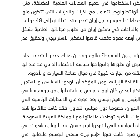
ا بين 1 و 100 نانومتر، والتي يمكن استخدامها في جميع المجالات العلمية المختلفة، مثل:
ي أنها تكنولوجيا تتعامل مع الذرات والجزيئات التي تتكون منها
 المتوفرة فإن إيران تصدر منتجات النانو إلى 48 دولة.
لنزاعات في تمكين إيران من تطوير مجالاتها العلمية بشكل
ن أربعة عقود دفعت قادتها للتفكير الاستراتيجي وتحقيق قدر
لرئيس من السقوط؟ فالمعروف أن هناك حصارا اقتصاديا حادا
رض أن تطورها وانتهاجها سياسة الاكتفاء الذاتي قد فتح لها
قته من إنجازات كبيرة في مجال صناعة السيارات والأدوية.
قيادة الإيرانية. ومن المؤكد أن الهدوء السياسي والاستمرار
لتكنولوجي كان لهما دور في ما بلغته إيران من موقع سياسي
ئيس إبراهيم رئيسي بعد فوزه في الانتخابات الرئاسية التي
توطيد علاقات إيران مع الجيران، خصوصا دول مجلس التعاون. فقد كانت علاقاتها ثابتة
 الأخيرة توطدت علاقاتها مع المملكة العربية السعودية،
بلوماسية التي انتهجها أمير حسين عبد اللهيان ساهمت في
ي فترة كانت فيها «إسرائيل» تسعى لتوسيع علاقاتها في