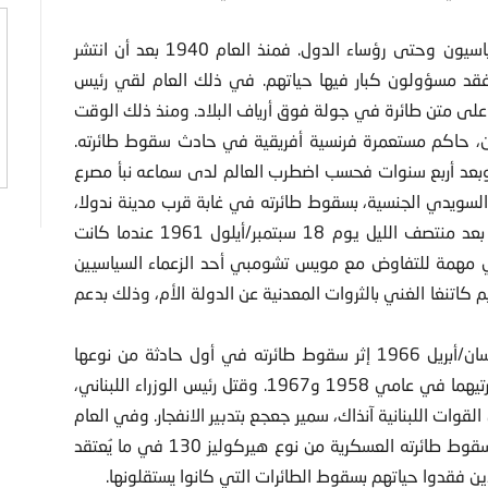
ما أكثر حوادث الطيران التي يموت فيها البشر، ومنهم السياسيون وحتى رؤساء الدول. فمنذ العام 1940 بعد أن انتشر
قد مسؤولون كبار فيها حياتهم. في ذلك العام لقي رئيس
 على متن طائرة في جولة فوق أرياف البلاد. ومنذ ذلك الوقت
 حاكم مستعمرة فرنسية أفريقية في حادث سقوط طائرته.
سي. وبعد أربع سنوات فحسب اضطرب العالم لدى سماعه نبأ مصرع
 السويدي الجنسية، بسقوط طائرته في غابة قرب مدينة ندولا،
فيما يُعرف الآن بجمهورية زامبيا – روديسيا الشمالية سابقا – بعد منتصف الليل يوم 18 سبتمبر/أيلول 1961 عندما كانت
 مهمة للتفاوض مع مويس تشومبي أحد الزعماء السياسيين
يم كاتنغا الغني بالثروات المعدنية عن الدولة الأم، وذلك بدعم
وكان مصرع الرئيس العراقي، عبد السلام عارف في شهر نيسان/أبريل 1966 إثر سقوط طائرته في أول حادثة من نوعها
لزعيم عربي. وتوفي رئيسان برازيليان في حادثتي سقوط طائرتيهما في عامي 1958 و1967. وقتل رئيس الوزراء اللبناني،
 وأدين رئيس القوات اللبنانية آنذاك، سمير جعجع بتدبير الانفجار. وفي العام
1988 توفي الرئيس الباكستاني، الجنرال محمد ضياء الحق بسقوط طائرته العسكرية من نوع هيركوليز 130 في ما يُعتقد
ذين فقدوا حياتهم بسقوط الطائرات التي كانوا يستقلونها.