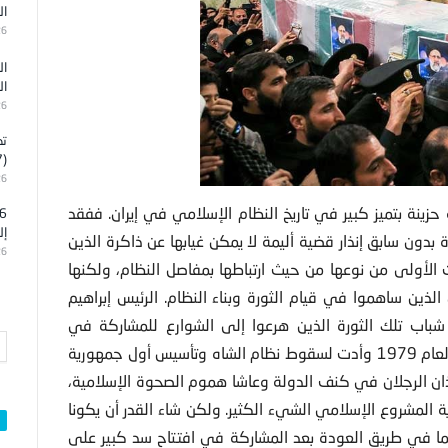
ال
26
ال
ال
26
تد
(7)
26
سع عشر من مايو/ايار من العام 2024 مناسبة حزينة بتميز كبير في تاريخ النظام الإسلامي في إيران. ففقد
إل
دون سابق إنذار قضية أليمة لا يمكن غيابها عن ذاكرة الذين
26
الأولى من نوعها من حيث ارتباطها بمفاصل النظام، ولكنها
لذين ساهموا في قيام الثورة وبناء النظام. الرئيس إبراهيم
 شباب تلك الثورة الذين هرعوا إلى الشوارع للمشاركة في
التظاهرات العملاقة التي شهدتها المدن الإيرانية في مطلع العام 1979 وأدت لسقوط نظام الشاه وتأسيس أول جمهورية
ان الرجلان في كنف الدولة وعاشا هموم الصحوة الإسلامية،
المشروع الإسلامي الشيء الكثير. ولكن شاء القدر أن يكونا
ا في طريق العودة بعد المشاركة في افتتاح سد كبير على