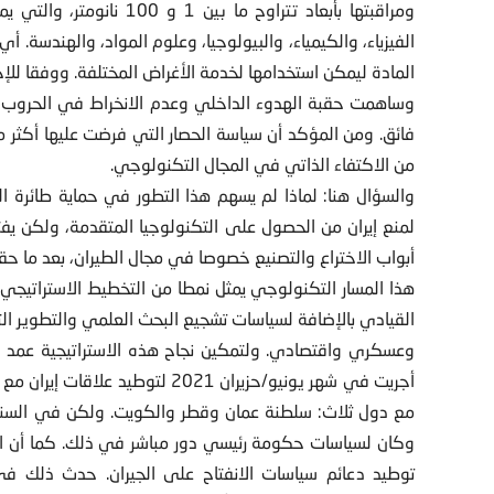
ومراقبتها بأبعاد تتراوح م
الفيزياء، والكيمياء، والبيولوجيا، وعلوم المواد، والهندسة. أ
المادة ليمكن استخدامها لخدمة الأغراض المختلفة. ووفقا للإحصاءات
وساهمت حقبة الهدوء الداخلي وعدم الانخراط في الحروب وا
فائق. ومن المؤكد أن سياسة الحصار التي فرضت عليها أكثر م
من الاكتفاء الذاتي في المجال التكنولوجي.
والسؤال هنا: لماذا لم يسهم هذا التطور في حماية طائرة ا
لمنع إيران من الحصول على التكنولوجيا المتقدمة، ولكن يفت
أبواب الاختراع والتصنيع خصوصا في مجال الطيران، بعد ما حق
هذا المسار التكنولوجي يمثل نمطا من التخطيط الاستراتيجي لل
القيادي بالإضافة لسياسات تشجيع البحث العلمي والتطوير ا
وعسكري واقتصادي. ولتمكين نجاح هذه الاستراتيجية عمد الر
أجريت في شهر يونيو/حزيران 2021 ل
مع دول ثلاث: سلطنة عمان وقطر والكويت. ولكن في السنوات
وكان لسياسات حكومة رئيسي دور مباشر في ذلك. كما أن الد
توطيد دعائم سياسات الانفتاح على الجيران. حدث ذلك ف