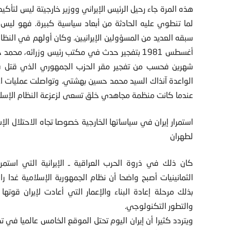
هذه المرة جاء رحيل الرئيس الإيراني ووزير خارجيتة ليس لتأك
لما تنطوي عليه الحادثة من أبعاد سياسية كبيرة. فهو ليس ال
سبقه العديد من المسؤولين الإيرانيين. وكان أولهم في الن
أغسطس 1981 بتفجير حدث في مكتب رئيس وزرائه، م
شهرين فحسب من تفجير مقر الحزب الجمهوري الذي قتل في
الواعدة آنذاك السيد محمد حسين بهشتي. وتواصلت عمليات اغت
عندما كانت منظمة مجاهدي خلق تسعى لزعزعة النظام الإسل
استمرار إيران في سياساتها الخارجية خصوصا تجاه الاحتلال 
لطهران
كان ذلك في ذروة الحرب العراقية ـ الإيرانية التي استمر
الثمانينيات أصبح واضحا أن نظام الجمهورية الإسلامية غدا را
بذلك مرحلة إعادة البناء والإعمار التي أعادت لإيران قوت
والتطور التكنولوجي.
ويتردد كثيرا أن إيران اليوم تحتل الموقع الخامس عالميا في 