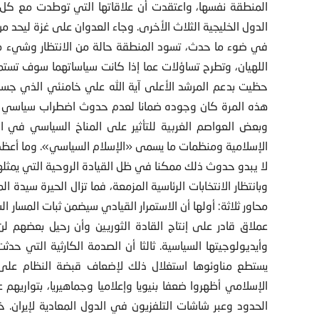
المنطقة نفسها، واعتقدت أن علاقاتها التي توطدت مع كل 
الدول الخليجية الثلاث الأخرى. وجاء العدوان على غزة ليحد من
في ضوء ما حدث، تسود المنطقة حالة من الانتظار وشيء من
اللهيان، وتطرح تساؤلات عما إذا كانت سياساتهما سوف تستمر 
حظيت بدعم المرشد الأعلى آية الله علي خامنئي الذي جسد 
هذه المرة كان وجوده ضمانا لعدم حدوث اضطراب سياسي أو
وبعض العواصم الغربية للتأثير على المناخ السياسي في 
الإسلامية ومنظمات ما يسمى «الإسلام السياسي». وما أعظم
لا يبدو حدوث ذلك ممكنا في ظل القيادة الروحية التي يمثله
وبانتظار الانتخابات الرئاسية المزمعة، فما تزال الحيرة سيد
محاور ثلاثة: أولها أن الاستمرار القيادي سيضمن ثبات المسار ال
عملاق قادر على إنتاج القادة الثوريين وأن رحيل بعضهم لن
وأيديولوجيتها السياسية. ثالثا أن الصدمة الكارثية التي حدث
يستطع مناوئوها استغلال ذلك لإضعاف قبضة النظام على ا
الإسلامي أظهروا ضعفا بنيويا وإعلاميا وجماهيريا، بتواريهم
الحدود وعبر شاشات التلفزيون في الدول المعادية لإيران. خ