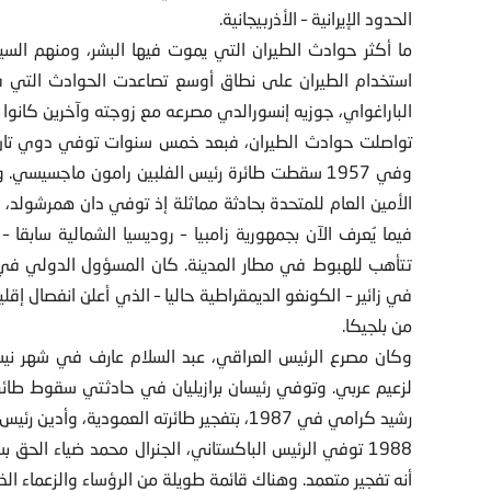
الحدود الإيرانية – الأذربيجانية.
استخدام الطيران على نطاق أوسع تصاعدت الحوادث التي ف
الباراغواي، جوزيه إنسورالدي مصرعه مع زوجته وآخرين كانوا
تواصلت حوادث الطيران، فبعد خمس سنوات توفي دوي تان،
وفي 1957 سقطت طائرة رئيس الفلبين رامون ماجسي
الأمين العام للمتحدة بحادثة مماثلة إذ توفي دان همرشولد،
تتأهب للهبوط في مطار المدينة. كان المسؤول الدولي في
في زائير – الكونغو الديمقراطية حاليا – الذي أعلن انفصال إقل
من بلجيكا.
رشيد كرامي في 1987، بتفجير طائرته العمودية،
أنه تفجير متعمد. وهناك قائمة طويلة من الرؤساء والزعماء ال