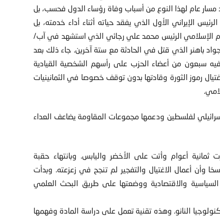
يد مسار عام لهذا النوع من أسباب وفاة رؤساء الدول فحسب، بل
رئيس الإيراني الأول الذي يفقد حياته أثناء أداء خدمته، بل
ظام الإسلامي الرئيس محمد علي رجائي الذي استشهد في آب/
حمد جواد باهنر الذي قتل في الحادثة مع ستة آخرين. جاء ذلك بعد
ه سبعون من أعضاء الحزب على رأسهم الشخصية القيادية
يال رموز الثورة وقادتها بدون توقف خصوصا في الثمانينيات
امي.
الإسرائيلي لفلسطين ودعمها مجموعات المقاومة يضاعف العداء
ت ثمانية أعوام وأتت على الأخضر واليابس. وبانتهاء حقبة
سخا وأن أعمال الاغتيال والتفجير لم تنجح في زعزعته. وبدأت
ها السياسية والاقتصادية ووضعتها على طريق البحث العلمي
تكنولوجيا النانو. وهذه تقنية تعمل على دراسة المادة وفهمها