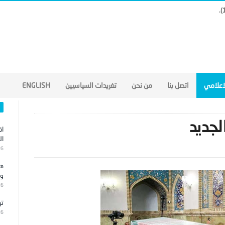
ر شرق أوسطي أوسع.. (17)
لاعلامي
اتصل بنا
من نحن
تغريدات السياسيين
ENGLISH
لجديد
اق
ال
26
هج
وا
26
تر
26