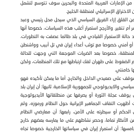
من الإمارات العربية المتحدة والبحرين سوف تتوسع لتشمل
 الاختراق الإسرائيلي لمنطقة الخليج.
 القلق إزاء الفريق السياسي الذي سيحل محل رئيسي وعبد
أم تتغير. والأرجح استمرار أغلب هذه السياسات، خصوصا أنها
حالة الاستمرار القيادي في بلد طالما عصفت به التطورات.
 أمني خصوصا مع توثب أعداء إيران في تل أبيب وواشنطن
المنطقة، خصوصا بعد الضربات الموجعة التي وجهت للحالة
 الضغوط على طهران لفك ارتباطها مع تلك المنظمات، ولكن
ا خامنئي.
ة الموقف على صعيدي الداخل والخارج. أما ما يمكن تأكيده فهو
سياسي والايديولوجي للجمهورية الإسلامية. ثانيها: أن إيران بلد
 يوقف عجلة الثورة أو يصرفها عن منطلقاتها الأيديولوجية
ت أظهرت التفاف الجماهير الإيرانية حول النظام ورموزه، ولم
لحكم أو سيطرته على الأمن، رابعها: أن معارضي النظام
 عن الأنظار تماما، وحصر نشاطهم على ما يمارسه بعضهم خارج
امسها: أن استمرار إيران في سياساتها الخارجية خصوصا تجاه